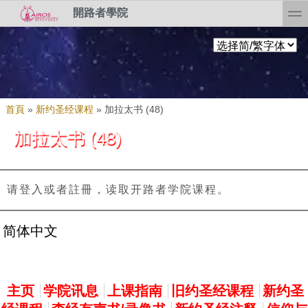
Skip to search
移至主內容
toggl
開路者學院
您在這裡
首頁
»
新约圣经课程
»
加拉太书 (48)
加拉太书 (48)
请登入或者註冊，读取开路者学院课程。
简体中文
主選單
主页
学院讯息
上课指南
旧约圣经课程
新约圣