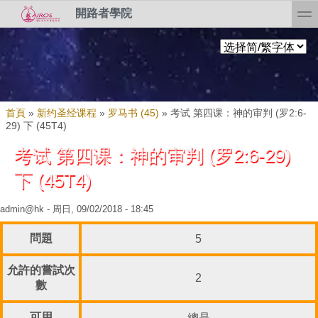
Skip to search
移至主內容
toggl
開路者學院
您在這裡
首頁
»
新约圣经课程
»
罗马书 (45)
»
考试 第四课：神的审判 (罗2:6-
29) 下 (45T4)
考试 第四课：神的审判 (罗2:6-29)
下 (45T4)
admin@hk
- 周日, 09/02/2018 - 18:45
問題
5
允許的嘗試次
2
數
可用
總是