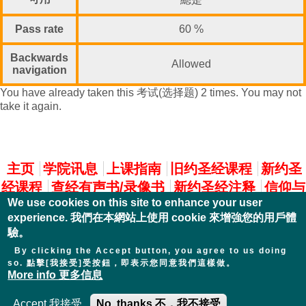
Pass rate
60 %
Backwards
Allowed
navigation
You have already taken this 考试(选择题) 2 times. You may not
take it again.
主選單
主页
学院讯息
上课指南
旧约圣经课程
新约圣
经课程
查经有声书/录像书
新约圣经注释
信仰与
We use cookies on this site to enhance your user
实践
experience. 我們在本網站上使用 cookie 來增強您的用戶體
驗。
By clicking the Accept button, you agree to us doing
so. 點擊[我接受]受按鈕，即表示您同意我們這樣做。
More info 更多信息
Accept 我接受
No, thanks 不，我不接受