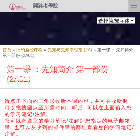
Skip to search
移至主內容
toggl
開路者學院
您在這裡
首頁
»
旧约圣经课程
»
先知与先知书综览 (2A)
»
第一课 ：先知简介
第一部份 (2A01)
第一课 ：先知简介 第一部份
(2A01)
请点击下面的三角形收听本课内容，并可在收听时，
可以拖拽圆点至所需时间。
听后, 可以在上面输入您
的学习笔记/注解。
您可以寄送您的学习笔记/注解到您指定的电子邮箱
里, 也可以从收到的邮件里的网址查看您的学习笔记/
注解。