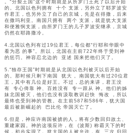
。“分裂王国”这个时期就是从所罗门王死了以后开始
的。北国以色列拥有 十个 支派，另外立了耶罗波安
作君王，也另外立了自己的京城，先是在得撒，后来
在撒玛利亚。南国只拥有 两个 支派，就是犹大支派
和便雅悯支派，由所罗门王的儿子罗波安继承，京城
仍然在耶路撒冷。
4.北国以色列有过19位君王，每位都“行耶和华眼中
看为恶 的事”。所以，北国在主前722年终于受到神
的惩罚。神容忍北边的 亚述 国来把他们灭了。
5.“独存王国”时期就是从北国以色列被灭以后开始
的。那时候只剩下南国 犹大 。南国犹大有过20位君
王，其中有几位是好王。不过，总的来讲，君王没
有 专心倚靠 神、百姓没有 专一跟从 神。他们的姊
妹北国被灭，他们也没有汲取教训赶快 悔改 ，所以
最终也受到神的管教。在主前587和586年，犹大国
最后被新崛起的 巴比伦 帝国灭亡了。
6.但是，神应许南国被掳的人，将有少数回归故土、
重建家园。神的这项应许，在 (波斯) 称霸天下的时
候，初步实现了。犹大国的人被允许，有 三次 归回