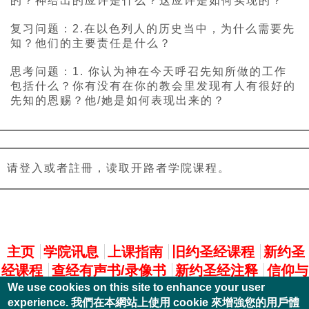
的？神给出的应许是什么？这应许是如何实现的？
复习问题：2.在以色列人的历史当中，为什么需要先
知？他们的主要责任是什么？
思考问题：1. 你认为神在今天呼召先知所做的工作
包括什么？你有没有在你的教会里发现有人有很好的
先知的恩赐？他/她是如何表现出来的？
请登入或者註冊，读取开路者学院课程。
主選單
主页
学院讯息
上课指南
旧约圣经课程
新约圣
经课程
查经有声书/录像书
新约圣经注释
信仰与
We use cookies on this site to enhance your user
实践
experience. 我們在本網站上使用 cookie 來增強您的用戶體