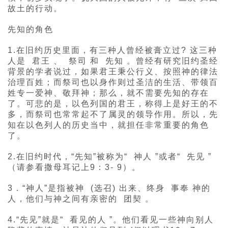
故土的行动。
先知的角色
1.在旧约历史里面，有三种人曾经被膏立过? 这三种
人是 君王 、 祭司 和 先知 。曾经有研究旧约圣经
背景的学者说过，如果君王秉公行义、按照神的律法
治理百姓；而祭司也以身作则过圣洁的生活、带领百
姓专一爱神、敬拜神；那么，就不需要先知的存在
了。可悲的是，以色列国的君王，称得上是好王的不
多，而祭司也常常起不了属灵的领导作用。所以，先
知在以色列人的历史当中，就担任非常重要的角色
了。
2.在旧约时代，“先知”被称为“ 神人 ”或者“ 先见 ”
（请参看撒母耳记上9：3- 9）。
3．“神人”是指被神 (选召) 出来、终身 事奉 神的
人，他们与神之间有亲密的 团契 。
4.“先见”就是“ 看见的人 ”。他们看见一些神向别人