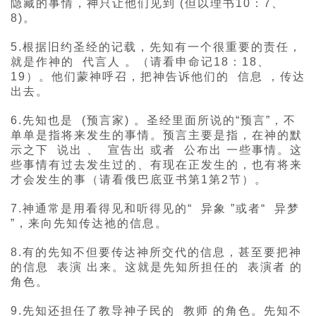
隐藏的事情，神只让他们见到 (但以理书10：7、
8)。
5.根据旧约圣经的记载，先知有一个很重要的责任，
就是作神的 代言人 。（请看申命记18：18、
19）。他们蒙神呼召，把神告诉他们的 信息 ，传达
出去。
6.先知也是 (预言家) 。圣经里面所说的“预言”，不
单单是指将来发生的事情。预言主要是指，在神的默
示之下 说出 、 宣告出 或者 公布出 一些事情。这
些事情有过去发生过的、有现在正发生的，也有将来
才会发生的事（请看俄巴底亚书第1第2节）。
7.神通常是用看得见和听得见的“ 异象 ”或者“ 异梦
”，来向先知传达祂的信息。
8.有的先知不但要传达神所交代的信息，甚至要把神
的信息 表演 出来。这就是先知所担任的 表演者 的
角色。
9.先知还担任了教导神子民的 教师 的角色。先知不