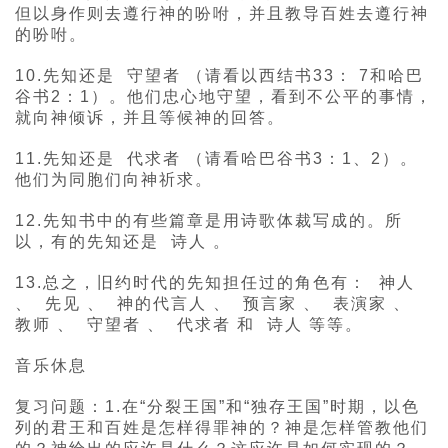
但以身作则去遵行神的吩咐，并且教导百姓去遵行神
的吩咐。
10.先知还是 守望者 （请看以西结书33： 7和哈巴
谷书2：1）。他们忠心地守望，看到不公平的事情，
就向神倾诉，并且等候神的回答。
11.先知还是 代求者 （请看哈巴谷书3：1、2）。
他们为同胞们向神祈求。
12.先知书中的有些篇章是用诗歌体裁写成的。所
以，有的先知还是 诗人 。
13.总之，旧约时代的先知担任过的角色有： 神人
、 先见 、 神的代言人 、 预言家 、 表演家 、
教师 、 守望者 、 代求者 和 诗人 等等。
音乐休息
复习问题：1.在“分裂王国”和“独存王国”时期，以色
列的君王和百姓是怎样得罪神的？神是怎样管教他们