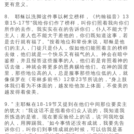
更有意义。
8. 耶稣以洗脚这件事以树立榜样，《约翰福音》13
章15-17节“我给你们作了榜样，叫你们照着我向你们
所作的去作。我实实在在的告诉你们，仆人不能大于
主人；差人也不能大于差他的，你们既知道这事，若
是去行就有福了。”按着地位和辈份来说，耶稣是他
们的主人，门徒只是仆人，假如他们能照着主的榜样
去做，他们就是一个快乐又有福气的人。神会在暗中
鉴察，并且报答这些服事的人，他们若是肯照着神的
话去做，神就会将更多的恩典赐给他们。在神的国度
里，那些地位高的人，总是服事那些地位低的人，就
像保罗在《哥林多前书》12章23节所说的，“身上肢
体我们看为不体面的，越发给他加上体面，不俊美的
越发得着俊美。
9. ” 主耶稣在18-19节又提到在他们中间那位要卖主
的犹大：“我这话不是指着你们众人说的，我知道我
所拣选的是谁。现在要应验经上的话，说‘同我吃饭
的人，用脚踢我。’如今事情还没有成就，我要先告
诉你们，叫你们到事情成就的时候，可以信我是基