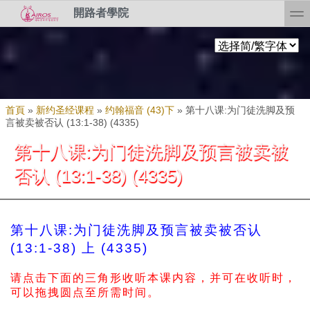
Skip to search
移至主內容
toggl
開路者學院
您在這裡
首頁
»
新约圣经课程
»
约翰福音 (43)下
»
第十八课:为门徒洗脚及预
言被卖被否认 (13:1-38) (4335)
第十八课:为门徒洗脚及预言被卖被
否认 (13:1-38) (4335)
第十八课:为门徒洗脚及预言被卖被否认
(13:1-38) 上 (4335)
请点击下面的三角形收听本课内容，并可在收听时，
可以拖拽圆点至所需时间。