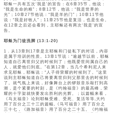
耶稣一共有五次‘我是’的宣告：在6章35节，他说：
“我是生命的粮”；8章12节，他说：“我是世界的
光”；10章27节他说：“我是羊的门”；10章11节他
说：“我是好牧人”；11章25节他是复活，也是生命。
在12章之后还会看到，主耶稣还有两次‘我是’的宣
告。
耶稣为门徒洗脚 (13:1-20)
1 . 从13章到17章是主耶稣和门徒私下的对话，内容
是属于培训的性质。13章1节说：“逾越节以前，耶稣
知道自己离世归父的时候到了；他既爱世间属自己的
人，就爱他们到底。”在第12章，当几个希利尼人来
求见耶稣，耶稣说：“人子得荣耀的时候到了。”这里
说到主耶稣知道自己将要离世归到父那里去的时候到
了。就气氛上来说，好像舞台上的锣鼓音乐敲打到高
潮，是个紧要的时刻，是《约翰福音》的最高峰，荣
耀的十字架就快要发出胜利的光辉。；以篇幅来看，
《马太福音》论到耶稣受难、受死、复活等等,大约
用了百分之三十三的篇幅,《马可福音》用了百分之
三十七，《路加福音》用了百分之二十五。《约翰福