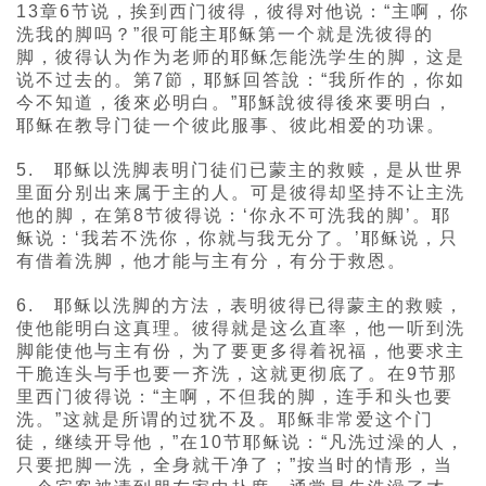
13章6节说，挨到西门彼得，彼得对他说：“主啊，你
洗我的脚吗？”很可能主耶稣第一个就是洗彼得的
脚，彼得认为作为老师的耶稣怎能洗学生的脚，这是
说不过去的。第7節，耶穌回答說：“我所作的，你如
今不知道，後來必明白。”耶穌說彼得後來要明白，
耶稣在教导门徒一个彼此服事、彼此相爱的功课。
5. 耶稣以洗脚表明门徒们已蒙主的救赎，是从世界
里面分别出来属于主的人。可是彼得却坚持不让主洗
他的脚，在第8节彼得说：‘你永不可洗我的脚’。耶
稣说：‘我若不洗你，你就与我无分了。’耶稣说，只
有借着洗脚，他才能与主有分，有分于救恩。
6. 耶稣以洗脚的方法，表明彼得已得蒙主的救赎，
使他能明白这真理。彼得就是这么直率，他一听到洗
脚能使他与主有份，为了要更多得着祝福，他要求主
干脆连头与手也要一齐洗，这就更彻底了。在9节那
里西门彼得说：“主啊，不但我的脚，连手和头也要
洗。”这就是所谓的过犹不及。耶稣非常爱这个门
徒，继续开导他，”在10节耶稣说：“凡洗过澡的人，
只要把脚一洗，全身就干净了；”按当时的情形，当