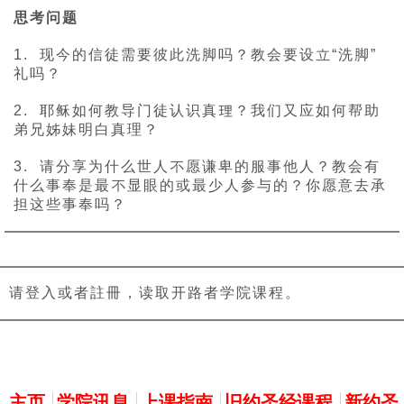
思考问题
1. 现今的信徒需要彼此洗脚吗？教会要设立“洗脚”
礼吗？
2. 耶稣如何教导门徒认识真理？我们又应如何帮助
弟兄姊妹明白真理？
3. 请分享为什么世人不愿谦卑的服事他人？教会有
什么事奉是最不显眼的或最少人参与的？你愿意去承
担这些事奉吗？
请登入或者註冊，读取开路者学院课程。
主選單
主页
学院讯息
上课指南
旧约圣经课程
新约圣