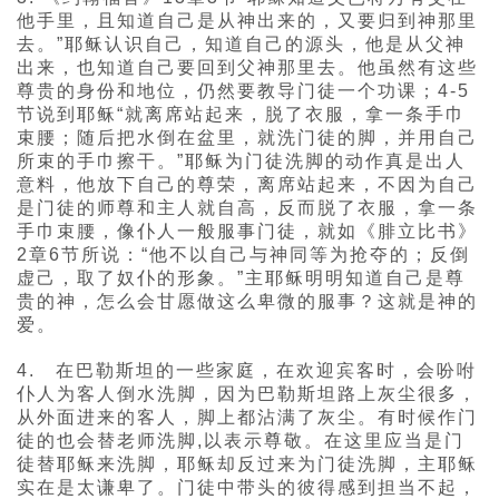
他手里，且知道自己是从神出来的，又要归到神那里
去。”耶稣认识自己，知道自己的源头，他是从父神
出来，也知道自己要回到父神那里去。他虽然有这些
尊贵的身份和地位，仍然要教导门徒一个功课；4-5
节说到耶稣“就离席站起来，脱了衣服，拿一条手巾
束腰；随后把水倒在盆里，就洗门徒的脚，并用自己
所束的手巾擦干。”耶稣为门徒洗脚的动作真是出人
意料，他放下自己的尊荣，离席站起来，不因为自己
是门徒的师尊和主人就自高，反而脱了衣服，拿一条
手巾束腰，像仆人一般服事门徒，就如《腓立比书》
2章6节所说：“他不以自己与神同等为抢夺的；反倒
虚己，取了奴仆的形象。”主耶稣明明知道自己是尊
贵的神，怎么会甘愿做这么卑微的服事？这就是神的
爱。
4. 在巴勒斯坦的一些家庭，在欢迎宾客时，会吩咐
仆人为客人倒水洗脚，因为巴勒斯坦路上灰尘很多，
从外面进来的客人，脚上都沾满了灰尘。有时候作门
徒的也会替老师洗脚,以表示尊敬。在这里应当是门
徒替耶稣来洗脚，耶稣却反过来为门徒洗脚，主耶稣
实在是太谦卑了。门徒中带头的彼得感到担当不起，