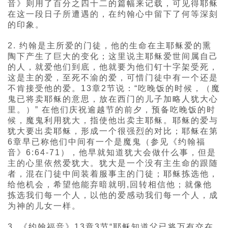
音》则用了百分之四十二的篇幅来记载，可见得耶稣
在这一段日子所遭遇的，在约翰心中留下了何等深刻
的印象。
2. 约翰是主所爱的门徒，他的生命在主耶稣爱的熏
陶下产生了巨大的变化；这里说主耶稣爱世间属自己
的人，就爱他们到底，他就要为他们钉十字架受死，
这是主的爱，至死不渝的爱，可惜门徒中有一个还是
不肯接受他的爱。13章2节说：“吃晚饭的时候，（魔
鬼已将卖耶稣的意思，放在西门的儿子加略人犹大心
里。）” 在他们庆祝逾越节的前夕，预备吃晚饭的时
候，魔鬼利用犹大，指使他出卖主耶稣。耶稣的爱与
犹大要出卖耶稣，形成一个很强烈的对比；耶稣在第
6章早已称他们中间有一个是魔鬼（参见《约翰福
音》6:64-71），他早就知道犹大会做什么事，但是
主的心里依然爱犹大。犹大是一个没有主生命的跟随
者，混在门徒中间装着服事主的门徒；耶稣拣选他，
给他机会，希望他能弃暗就明,回转相信他；就像他
拣选我们每一个人，以他的爱感动我们每一个人，成
为神的儿女一样。
3. 《约翰福音》13章3节“耶稣知道父已将万有交在