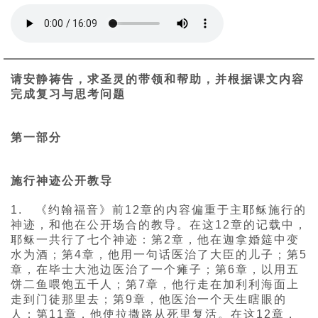
请安静祷告，求圣灵的带领和帮助，并根据课文内容
完成复习与思考问题
第一部分
施行神迹公开教导
1. 《约翰福音》前12章的内容偏重于主耶稣施行的
神迹，和他在公开场合的教导。在这12章的记载中，
耶稣一共行了七个神迹：第2章，他在迦拿婚筵中变
水为酒；第4章，他用一句话医治了大臣的儿子；第5
章，在毕士大池边医治了一个瘫子；第6章，以用五
饼二鱼喂饱五千人；第7章，他行走在加利利海面上
走到门徒那里去；第9章，他医治一个天生瞎眼的
人；第11章，他使拉撒路从死里复活。在这12章，