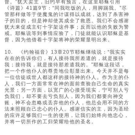
督。”犹大卖主，旧约早有预言，在这里耶稣引用
《诗篇》41篇9节：“同我吃饭的人，用脚踢我。”尽
管那样做等于使魔鬼的计谋得以成就，达到了杀害神
子的目的，但是神却使其成全了救恩。我们不会感谢
犹大来促成主钉十字架这件事；反而以他的失败为警
戒。耶稣说等到事情应验了，门徒就能认识耶稣是基
督，因为他借着十字架将神的荣耀显明出来。
10. 《约翰福音》13章20节耶稣继续说：“我实实
在在的告诉你们，有人接待我所差遣的，就是接待
我；接待我，就是接待那差遣我的。”耶稣这段话，
把一个作他仆人的尊贵地位彰显出来。今天并不是每
一位信徒或世人都这样的接待神的仆人。作为主的仆
人，我们一方面常常在神的面前查验自己生命的真实
光景；另一方面，以宽广的心接受现实，宁可别人亏
负我们，却不要去亏负别人，因为我们都要向神交
账，神不会忽略或丢弃他的仆人，他总会用不同的方
法来照顾自己忠心的仆人。感谢信实的主，因为圣经
的应许足够我们一生的使用，让我们始终向他忠心，
并将一切所作的工归荣耀给他的圣名。