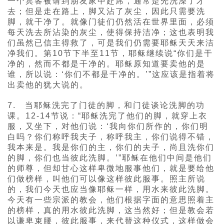
一个宾客被请到朋友家中赴席，通常是先洗澡了才
去；但是走在路上，脚又沾了灰尘，因此只需要洗
脚，就干净了。就像门徒们仍然活在世界里面，必须
每天洗去所沾染的灰尘，使得保持洁净；这也表明我
们虽然已信主得救了，可是我们仍需要耶稣天天来洁
净我们。第10节下半至11节，耶稣继续说“你们是干
净的，然而不都是干净的。耶稣原知道要卖他的是
谁，所以说：‘你们不都是干净的。’”这应该是指着将
出卖他的犹大说的。
7. 当耶稣洗完了门徒的脚，和门徒谈论洗脚的功
课。12-14节说：“耶稣洗完了他们的脚，就穿上衣
服，又坐下，对他们说：‘我向你们所作的，你们明
白吗？你们称呼我夫子，称呼我主，你们说得不错，
我本来是。我是你们的主，你们的夫子，尚且洗你们
的脚，你们也当彼此洗脚。’”耶稣在他们中间是他们
的师尊，但却甘心这样卑微地服事他们，就是要给他
们做榜样，叫他们可以像这样彼此服事。照主所说
的，我们今天也应当像耶稣一样，用水来彼此洗脚。
今天有一些宗派的教会，他们根据字面的意思照着主
的榜样，真的用水彼此洗脚，这当然好；但是教会若
以谦卑束腰，彼此服事，来代替这种仪式，这样做会