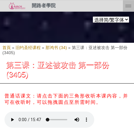
Skip to search
移至主內容
toggl
開路者學院
您在這裡
首頁
»
旧约圣经课程
»
那鸿书 (34)
»
第三课：亚述被攻击 第一部份
(3405)
第三课：亚述被攻击 第一部份
(3405)
普通话课文：请点击下面的三角形收听本课内容，并
可在收听时，可以拖拽圆点至所需时间。