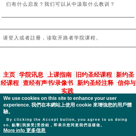
们有什么启发？我们可以从中汲取什么教训？
请登入或者註冊，读取开路者学院课程。
主選單
主页
学院讯息
上课指南
旧约圣经课程
新约圣
经课程
查经有声书/录像书
新约圣经注释
信仰与
实践
We use cookies on this site to enhance your user
experience. 我們在本網站上使用 cookie 來增強您的用戶體
驗。
By clicking the Accept button, you agree to us doing
so. 點擊[我接受]受按鈕，即表示您同意我們這樣做。
More info 更多信息