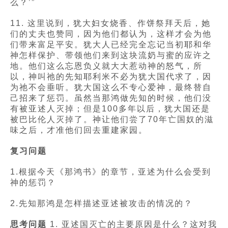
么？’”
11. 这里说到，犹大妇女烧香、作饼祭拜天后，她
们的丈夫也赞同，因为他们都认为，这样才会为他
们带来富足平安。犹大人已经完全忘记当初耶和华
神怎样保护、带领他们来到这块流奶与蜜的应许之
地。他们这么忘恩负义就大大惹动神的怒气，所
以，神叫祂的先知耶利米不必为犹大国代求了，因
为祂不会垂听。犹大国这么不专心爱神，最终替自
己招来了惩罚。虽然当那鸿做先知的时候，他们没
有被亚述人灭掉；但是100多年以后，犹大国还是
被巴比伦人灭掉了。神让他们尝了70年亡国奴的滋
味之后，才准他们回去重建家园。
复习问题
1.根据今天《那鸿书》的章节，亚述为什么会受到
神的惩罚？
2.先知那鸿是怎样描述亚述被攻击的情况的？
思考问题
1. 亚述国灭亡的主要原因是什么？这对我