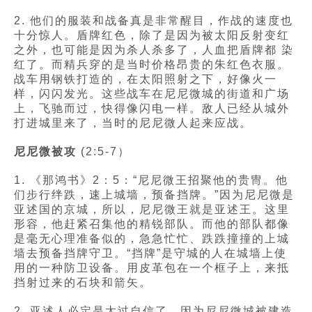
2. 他们的服装和战备真是非常醒目，作战的速度也
十分惊人。盾牌红色，除了是因为被太阳反射变红
之外，也可能是因为杀人杀多了，人血把盾牌都 染
红了。而精兵穿的是当时价格昂贵的朱红色衣服。
战车用钢铁打造的，在太阳照射之下，好像火一
样，闪闪发光。这些战车在尼尼微城的街道和广场
上，飞驰而过，快得像闪电一样。敌人已经从城外
打进城里来了，当时的尼尼微人起来应战。
尼尼微被攻
(2:5-7）
1. 《那鸿书》2：5：“尼尼微王招聚他的贵冑。他
们步行绊跌，速上城墙，预备挡牌。”因为尼尼微是
亚述国的京城，所以，尼尼微王就是亚述王。这里
形容，他赶紧召集他的精锐部队。而他的部队都像
是毫无心理准备似的，急急忙忙、跌跌撞撞的上城
墙去预备挡牌守卫。“挡牌”是守城的人在城墙上使
用的一种防卫设备。用皮革包在一个框子上，来抵
挡射过来的石块和箭矢。
2. 亚述人必定是太过自信了。因为尼尼微城被建造