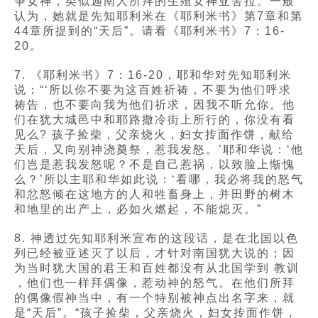
争女神，类似迦南人所拜的生殖女神亚舍拉。一般
认为，她就是先知耶利米在《耶利米书》第7章和第
44章所提到的“天后”。请看《耶利米书》7：16-
20。
7. 《耶利米书》7：16-20，耶和华对先知耶利米
说：“‘所以你不要为这百姓祈祷，不要为他们呼求
祷告，也不要向我为他们祈求，因我不听允你。他
们在犹大城邑中和耶路撒冷街上所行的，你没有看
见么? 孩子捡柴，父亲烧火，妇女抟面作饼，献给
天后，又向别神浇奠祭，惹我发怒。’耶和华说：‘他
们岂是惹我发怒呢？不是自己惹祸，以致脸上惭愧
么？’所以主耶和华如此说：‘看哪，我必将我的怒气
和忿怒倾在这地方的人和牲畜身上，并田野的树木
和地里的出产上，必如火燃起，不能熄灭。”
8. 神透过先知耶利米宣布的这段话，是在北国以色
列已经被亚述灭了以后，才针对南国犹大说的；因
为当时犹大国的君王和百姓都没有从北国学到 教训
，他们也一样拜偶像，惹动神的怒气。在他们所拜
的偶像假神当中，有一个特别被神点出名字来，就
是“天后”。“孩子捡柴，父亲烧火，妇女抟面作饼，