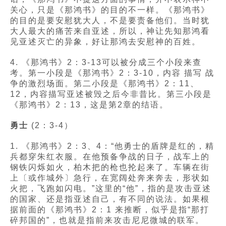
关心，只是《那鸿书》的目的不一样。《那鸿书》
的目的是要安慰犹大人，不是要责备他们。当时犹
大人最大的痛苦来自亚述，所以，神让先知那鸿看
见亚述灭亡的异象，好让那鸿去安慰神的百姓。
4. 《那鸿书》2：3-13可以被分成三个小段来查
考。第一小段是《那鸿书》2：3-10，内容 描写 战
争的激烈场面。第二小段是《那鸿书》2：11、
12，内容描写亚述被毁之后今非昔比。第三小段是
《那鸿书》2：13，这是第2章的结语。
勇士
(2：3-4）
1. 《那鸿书》2：3、4：“他勇士的盾牌是红的，精
兵都穿朱红衣服。在他预备争战的日子，战车上的
钢铁闪烁如火，柏木把的枪也抡起来了。车辆在街
上〔或作城外〕急行，在宽阔处奔来奔去，形状如
火把，飞跑如闪电。”这里的“他”，指的是攻击亚述
的国家、还是指亚述自己，有不同的说法。如果根
据前面的《那鸿书》2：1 来推断，似乎是指“那打
碎邦国的”，也就是指前来攻击尼尼微城的联军。