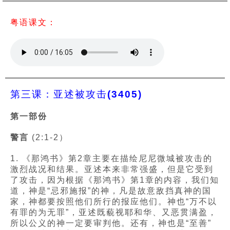
粤语课文：
第三课：亚述被攻击(3405)
第一部份
警言
(2:1-2）
1. 《那鸿书》第2章主要在描绘尼尼微城被攻击的
激烈战况和结果。亚述本来非常强盛，但是它受到
了攻击，因为根据《那鸿书》第1章的内容，我们知
道，神是“忌邪施报”的神，凡是故意敌挡真神的国
家，神都要按照他们所行的报应他们。神也“万不以
有罪的为无罪”，亚述既藐视耶和华、又恶贯满盈，
所以公义的神一定要审判他。还有，神也是“至善”