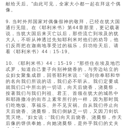
献给天后。”由此可见，全家大小都一起在拜这个偶
像。
9. 当时外邦国家对偶像假神的敬拜，已经在犹大国
通行无阻。在《耶利米书》第44章那里，更记载著
说，当犹大国后来灭亡以后，那些流亡到埃及的犹
大人，不听从神透过先知耶利米对他们的劝导，他
们反而把在迦南地享受过的福乐，归功给天后。请
看《耶利米书》44：15-19。
10. 《耶利米书》44：15-19：“那些住在埃及地巴
忒罗，知道自己妻子向别神烧香的，与旁边站立的
众妇女聚集成群，回答耶利米说：‘论到你奉耶和华
的名向我们所说的话，我们必不听从。我们定要成
就我们口中所出的一切话，向天后烧香，浇奠祭，
按著我们与我们列祖、君王、首领在犹大的城邑中
和耶路撒冷的街市上素常所行的一样，因为那时我
们吃饱饭、享福乐、并不见灾祸。自从我们停止向
天后烧香、浇奠祭，我们倒缺乏一切，又因刀剑饥
荒灭绝。’妇女说：‘我们向天后烧香、浇奠祭，作天
后像的饼供奉她，向她浇奠祭，是外乎我们的丈夫