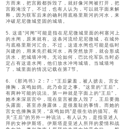
方而来，把宫殿都拆毁了，就好像河闸被打开，把
宫殿淹没了。不过，也有人认为，可以就字面来解
释，因为联军后来的确利用底格里斯河的河水，来
冲破尼尼微城坚固的城墙。
5. 这道“河闸”可能是指在尼尼微城里面的柯塞河上
的水闸，原来就有。这条河流经尼尼微城，在城外
与底格里斯河汇合。不过，这道水闸也可能是临时
兴建的，用来先拦截河水，再突然放开，就会形成
洪水，把城墙冲垮。无论如何，巴比伦军队当时必
定占有这道水闸，他们放水冲垮城墙。当城墙垮
了，城里面的情况记载在第7节。
6. 《那鸿书》2：7：“王后蒙羞，被人掳去。宫女
捶胸，哀鸣如鸽。此乃命定之事。”这里的“王后”，
有两种可能的说法。第一种就是字面上的“王后”，
她本来深居宫中，现在皇宫被敌人毁了，王后要抛
头露面、甚至赤身露体，是很羞耻的事情。而她的
宫女也捶胸哀哭，“哀鸣如鸽”是很生动的描写。有
关“王后”的另外一种说法，有人认为，是指亚述人
拜的女神伊斯塔。伊斯塔是亚述人所拜的爱情和战