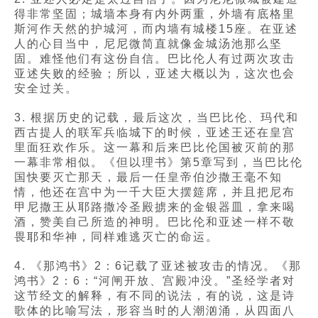
得非常坚固；城墙本身有内外两重，外墙有底格里
斯河作天然的护城河，而内墙有城楼15座。在亚述
人的心目当中，尼尼微简直就像金城汤池那么坚
固。难怪他们有这份自信。巴比伦人有过两次攻击
亚述失败的经验；所以，亚述大概以为，这次也会
安全过关。
3. 根据历史的记载，最后这次，当巴比伦、玛代和
西古提人的联军兵临城下的时候，亚述王还在皇宫
里面狂欢作乐。这一幕和后来巴比伦国被灭前的那
一幕非常相似。《但以理书》第5章写到，当巴比伦
国快要灭亡那天，最后一任皇帝伯沙撒王毫不知
情，他还在宫中为一千大臣大摆筵席，并且把尼布
甲尼撒王从耶路撒冷圣殿掳来的金银器皿，拿来喝
酒，赞美自己所造的神明。巴比伦和亚述一样不敬
畏耶和华神，同样难逃灭亡的命运。
4. 《那鸿书》2：6记载了亚述被攻击的情况。《那
鸿书》2：6：“河闸开放、宫殿冲没。”圣经学者对
这节经文的解释，有不同的说法，有的说，这是诗
歌体的比喻写法，形容当时的人潮汹涌，从四面八