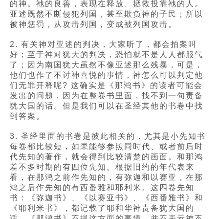
的神。祂的良善，表现在释放、拯救投靠祂的人。
亚述既然不断侵犯列国，甚至欺负神的子民；所以
被神惩罚，从攻击列国，变成被列国攻击。
2. 有关神对亚述的判决，大家听了，都会拍案叫
好；至于神对犹大的判决，恐怕就不是人人都服气
了；因为南国犹大虽然不像亚述那么残暴，可是，
他们也作了不讨神喜悦的事情，神怎么可以判定他
们无罪开释呢? 这确实是《那鸿书》的读者可能会
发出的问题，因为在整卷书里面，找不到一句责备
犹大国的话。但是我们可以在圣经其他的书卷中找
到答案。
3. 圣经里面的书卷是彼此相关的，尤其是小先知书
每卷都比较短，如果能够参照同时代、或者前后时
代先知的著作，就会得到比较清楚的画面。和那鸿
差不多时期的有四位先知。根据旧约的年代表来
看，在那鸿之前作先知的，有弥迦和以赛亚，在那
鸿之后作先知的有西番雅和耶利米。这四卷先知
书：《弥迦书》、《以赛亚书》、《西番雅书》和
《耶利米书》，都记载了耶和华神责备犹大国的
话，《那鸿书》不提这方面的事情，并不表示神不