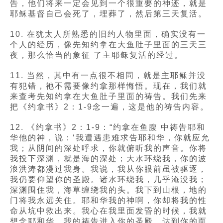
告，他们将来一定会见到一个很重要的神迹，就是
耶稣基督自己会死了，埋葬了，然后第三天复活。
10. 在犹太人所熟悉的旧约人物里面，确实没有一
个人的经历，像先知约拿在大鱼肚子里面的三天三
夜，那么恰当的象征 了主耶稣复活的经过。
11. 当然，其中有一点很不相同，就是主耶稣并没
有犯错，祂不需要像约拿那样悔悟。现在，我们就
来查考先知约拿在大鱼肚子里面的祷告。我们先来
把《约拿书》2：1-9念一遍，这是他的祷告内容。
12. 《约拿书》2：1-9：“约拿在鱼腹 中祷告耶和
华他的神，说：‘我遭遇患难求告耶和华，你就应允
我；从阴间的深处呼求，你就俯听我的声音。你将
我投下深渊，就是海的深处；大水环绕我，你的波
浪洪涛都漫过我身。我说，我从你眼前虽被驱逐，
我仍要仰望你的圣殿。诸水环绕我，几乎淹没我；
深渊围住我，海草缠绕我的头。我下到山根，地的
门将我永远关住。耶和华我的神啊，你却将我的性
命从坑中救出来。我心在我里面发昏的时候，我就
想念耶和华。我的祷告进入你的圣殿，达到你的面