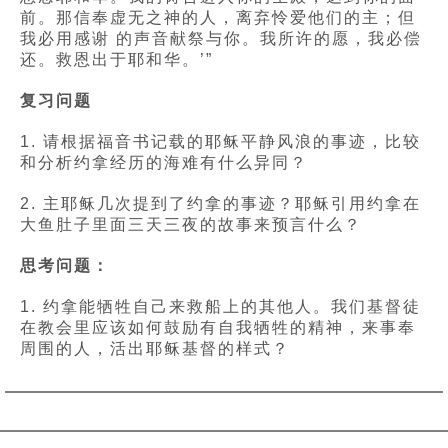
前。那信奉虚无之神的人，离弃怜爱他们的主；但
我必用感谢 的声音献祭与你。我所许的愿，我必偿
还。救恩出于耶和华。’”
复习问题
1. 请根据福音书记载的耶稣平静风浪的事迹，比较
和分析约拿经历的海难有什么异同？
2. 主耶稣几次提到了约拿的事迹？耶稣引用约拿在
大鱼肚子里面三天三夜的故事来预言什么？
思考问题：
1. 约拿能牺牲自己来救船上的其他人。我们基督徒
在教会里应该如何鼓励有自我牺牲的精神，来事奉
周围的人，活出耶稣基督的样式？