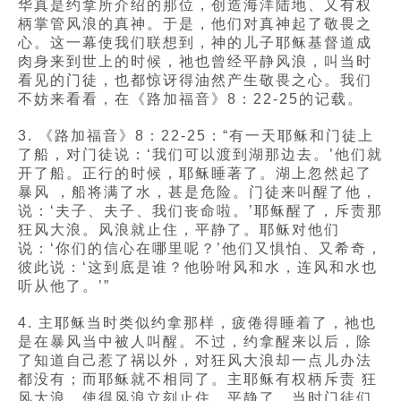
华真是约拿所介绍的那位，创造海洋陆地、又有权
柄掌管风浪的真神。于是，他们对真神起了敬畏之
心。这一幕使我们联想到，神的儿子耶稣基督道成
肉身来到世上的时候，祂也曾经平静风浪，叫当时
看见的门徒，也都惊讶得油然产生敬畏之心。我们
不妨来看看，在《路加福音》8：22-25的记载。
3. 《路加福音》8：22-25：“有一天耶稣和门徒上
了船，对门徒说：‘我们可以渡到湖那边去。’他们就
开了船。正行的时候，耶稣睡著了。湖上忽然起了
暴风 ，船将满了水，甚是危险。门徒来叫醒了他，
说：‘夫子、夫子、我们丧命啦。’耶稣醒了，斥责那
狂风大浪。风浪就止住，平静了。耶稣对他们
说：‘你们的信心在哪里呢？’他们又惧怕、又希奇，
彼此说：‘这到底是谁？他吩咐风和水，连风和水也
听从他了。’”
4. 主耶稣当时类似约拿那样，疲倦得睡着了，祂也
是在暴风当中被人叫醒。不过，约拿醒来以后，除
了知道自己惹了祸以外，对狂风大浪却一点儿办法
都没有；而耶稣就不相同了。主耶稣有权柄斥责 狂
风大浪，使得风浪立刻止住、平静了。当时门徒们