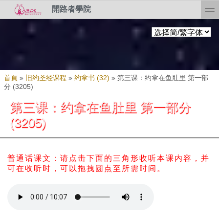
Skip to search
移至主內容
toggl
開路者學院
您在這裡
首頁
»
旧约圣经课程
»
约拿书 (32)
»
第三课：约拿在鱼肚里 第一部
分 (3205)
第三课：约拿在鱼肚里 第一部分
(3205)
普通话课文：请点击下面的三角形收听本课内容，并
可在收听时，可以拖拽圆点至所需时间。