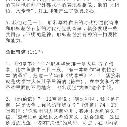
的表现也和那些外邦水手的表现很相像，他们“又惧
怕、又希奇”，对主耶稣产生了敬畏之心。
5. 我们对照一下，耶和华神在旧约时代行过的奇事
和耶稣基督在新约时代行过的奇事，就会发现一些
共同点，证明祂是神。耶稣基督拥有神的一切属性
和能力。
鱼肚奇迹
(1:17）
1. 《约拿书》1:17“耶和华安排一条大鱼 吞了约
拿，他在鱼腹中三日三夜。”有一本叫作“马索拉抄
本”的圣经，把这一节当作《约拿书》2：1，紧接着
就是约拿在大鱼肚子里面的 (祷告) 。在中文和合本
圣经里面的不同地方，都出现过“大鱼”这个字眼。
2. 《约伯记》7：12写着说：“我对神说，我岂是洋
海，岂是大鱼，你竟防守我呢？”《诗篇》74：13
写着说：“你曾用能力将海分开，将水中大鱼的头打
破。”查考旧约圣经原文希伯来文，就会知道，这里
所指的大鱼 ，都有“海怪”的意思。可是，在《约拿