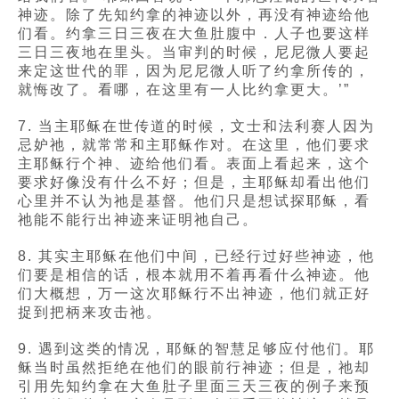
神迹。除了先知约拿的神迹以外，再没有神迹给他
们看。约拿三日三夜在大鱼肚腹中．人子也要这样
三日三夜地在里头。当审判的时候，尼尼微人要起
来定这世代的罪，因为尼尼微人听了约拿所传的，
就悔改了。看哪，在这里有一人比约拿更大。’”
7. 当主耶稣在世传道的时候，文士和法利赛人因为
忌妒祂，就常常和主耶稣作对。在这里，他们要求
主耶稣行个神、迹给他们看。表面上看起来，这个
要求好像没有什么不好；但是，主耶稣却看出他们
心里并不认为祂是基督。他们只是想试探耶稣，看
祂能不能行出神迹来证明祂自己。
8. 其实主耶稣在他们中间，已经行过好些神迹，他
们要是相信的话，根本就用不着再看什么神迹。他
们大概想，万一这次耶稣行不出神迹，他们就正好
捉到把柄来攻击祂。
9. 遇到这类的情况，耶稣的智慧足够应付他们。耶
稣当时虽然拒绝在他们的眼前行神迹；但是，祂却
引用先知约拿在大鱼肚子里面三天三夜的例子来预