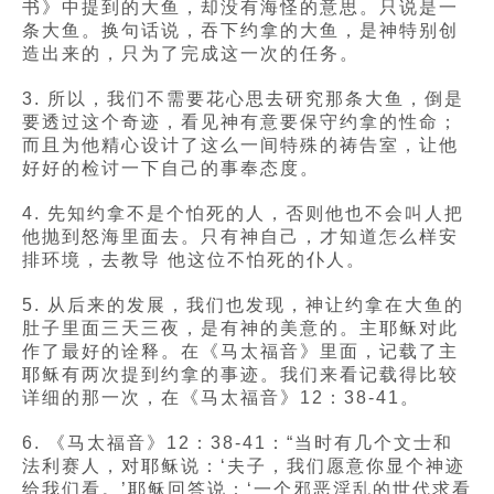
书》中提到的大鱼，却没有海怪的意思。只说是一
条大鱼。换句话说，吞下约拿的大鱼，是神特别创
造出来的，只为了完成这一次的任务。
3. 所以，我们不需要花心思去研究那条大鱼，倒是
要透过这个奇迹，看见神有意要保守约拿的性命；
而且为他精心设计了这么一间特殊的祷告室，让他
好好的检讨一下自己的事奉态度。
4. 先知约拿不是个怕死的人，否则他也不会叫人把
他抛到怒海里面去。只有神自己，才知道怎么样安
排环境，去教导 他这位不怕死的仆人。
5. 从后来的发展，我们也发现，神让约拿在大鱼的
肚子里面三天三夜，是有神的美意的。主耶稣对此
作了最好的诠释。在《马太福音》里面，记载了主
耶稣有两次提到约拿的事迹。我们来看记载得比较
详细的那一次，在《马太福音》12：38-41。
6. 《马太福音》12：38-41：“当时有几个文士和
法利赛人，对耶稣说：‘夫子，我们愿意你显个神迹
给我们看。’耶稣回答说：‘一个邪恶淫乱的世代求看