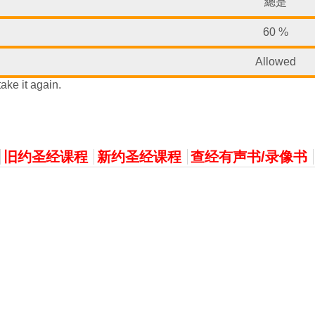
總是
60 %
Allowed
ke it again.
旧约圣经课程
新约圣经课程
查经有声书/录像书