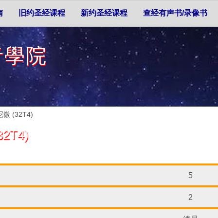
南
旧约圣经课程
新约圣经课程
查经有声书/录像书
者學院
 (32T4)
T4)
5
2