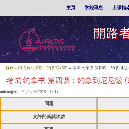
Skip to search
移至主內容
主選單
主页
学院讯息
上课指
開路
您在這裡
首頁
»
旧约圣经课程
»
约拿书 (32)
»
考试 约拿书 第四课：约拿到尼尼微
考试 约拿书 第四课：约拿到尼尼微 (32
admin@hk
- 三, 09/05/2018 - 17:17
問題
允許的嘗試次數