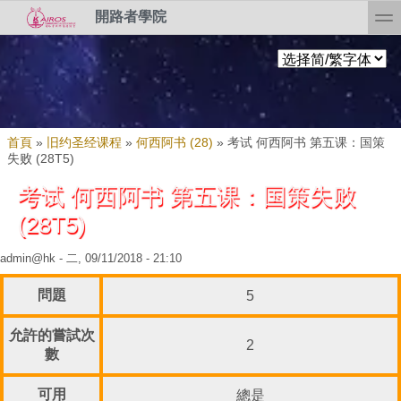
Skip to search
移至主內容
toggl
開路者學院
您在這裡
首頁
»
旧约圣经课程
»
何西阿书 (28)
»
考试 何西阿书 第五课：国策
失败 (28T5)
考试 何西阿书 第五课：国策失败
(28T5)
admin@hk
- 二, 09/11/2018 - 21:10
問題
5
允許的嘗試次
2
數
可用
總是