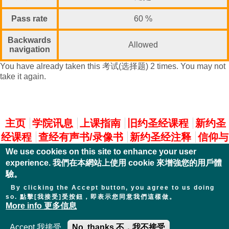
Pass rate
60 %
Backwards
Allowed
navigation
You have already taken this 考试(选择题) 2 times. You may not
take it again.
主選單
主页
学院讯息
上课指南
旧约圣经课程
新约圣
经课程
查经有声书/录像书
新约圣经注释
信仰与
实践
We use cookies on this site to enhance your user
experience. 我們在本網站上使用 cookie 來增強您的用戶體
驗。
By clicking the Accept button, you agree to us doing
so. 點擊[我接受]受按鈕，即表示您同意我們這樣做。
More info 更多信息
Accept 我接受
No, thanks 不，我不接受