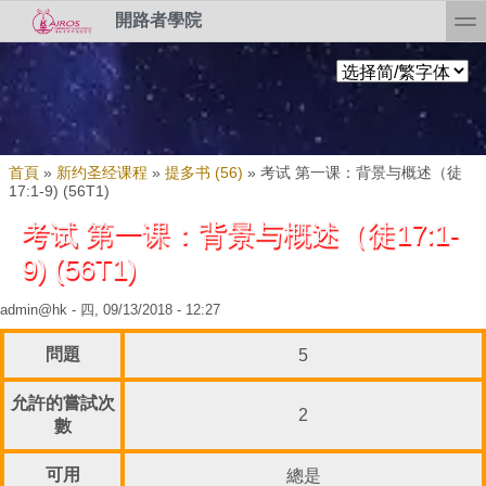
Skip to search
移至主內容
toggl
開路者學院
您在這裡
首頁
»
新约圣经课程
»
提多书 (56)
»
考试 第一课：背景与概述（徒
17:1-9) (56T1)
考试 第一课：背景与概述（徒17:1-
9) (56T1)
admin@hk
- 四, 09/13/2018 - 12:27
問題
5
允許的嘗試次
2
數
可用
總是