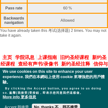
Pass rate
60 %
Backwards
Allowed
navigation
You have already taken this 考试(选择题) 2 times. You may not
take it again.
主選單
主页
学院讯息
上课指南
旧约圣经课程
新约圣
经课程
查经有声书/录像书
新约圣经注释
信仰与
实践
We use cookies on this site to enhance your user
experience. 我們在本網站上使用 cookie 來增強您的用戶體
驗。
By clicking the Accept button, you agree to us doing
so. 點擊[我接受]受按鈕，即表示您同意我們這樣做。
More info 更多信息
Accept 我接受
No, thanks 不，我不接受