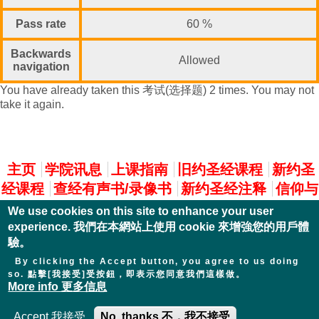
Pass rate
60 %
Backwards
Allowed
navigation
You have already taken this 考试(选择题) 2 times. You may not
take it again.
主選單
主页
学院讯息
上课指南
旧约圣经课程
新约圣
经课程
查经有声书/录像书
新约圣经注释
信仰与
实践
We use cookies on this site to enhance your user
experience. 我們在本網站上使用 cookie 來增強您的用戶體
驗。
By clicking the Accept button, you agree to us doing
so. 點擊[我接受]受按鈕，即表示您同意我們這樣做。
More info 更多信息
Accept 我接受
No, thanks 不，我不接受