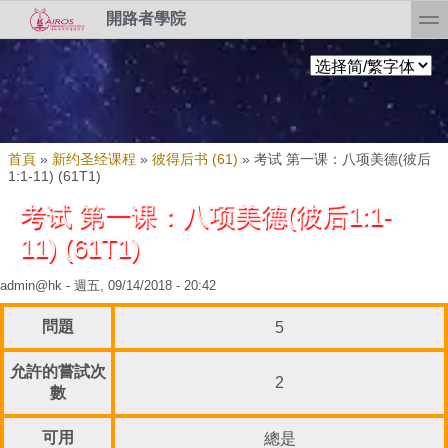
Skip to search
移至主內容
toggl
開路者學院
您在這裡
首頁
»
新约圣经课程
»
彼得后书 (61)
»
考试 第一课：八项美德(彼后
1:1-11) (61T1)
考试 第一课：八项美德(彼后1:1-
11) (61T1)
admin@hk
- 週五, 09/14/2018 - 20:42
問題
5
允許的嘗試次
2
數
可用
總是