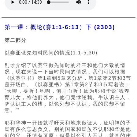
第一课：概论(赛1:1-6:13）下 (2303)
第二部分
以赛亚做先知时民间的情况(1:1-5:30)
刚才介绍了以赛亚做先知时的君王和他们大致的情
况，现在来说一下当时民间的情况，我们可以根据
《以赛亚书》第1章到5章来分析，第1章第2节和3节
是开场白。《以赛亚书》第1章第2节和3节写着说：
“天哪，要听！地啊，侧耳而听！因为耶和华说‘我养
育儿女，将他们养大，他们竟悖逆我。牛认识主人，
驴认识主人的槽，以色列却不认识，我的民却不留
意。’”
耶和华神一开始就呼吁天和地来做证人，证明神的子
民有多么忘恩负义。别的国家和民族不认耶和华是他
们的父，还情有可原；但是以色列人不认，就真的伤