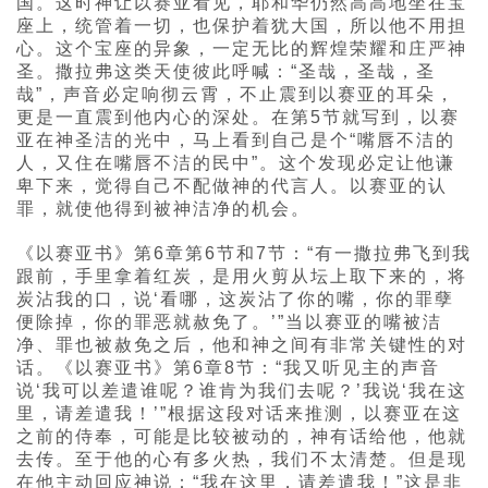
国。这时神让以赛亚看见，耶和华仍然高高地坐在宝
座上，统管着一切，也保护着犹大国，所以他不用担
心。这个宝座的异象，一定无比的辉煌荣耀和庄严神
圣。撒拉弗这类天使彼此呼喊：“圣哉，圣哉，圣
哉”，声音必定响彻云霄，不止震到以赛亚的耳朵，
更是一直震到他内心的深处。在第5节就写到，以赛
亚在神圣洁的光中，马上看到自己是个“嘴唇不洁的
人，又住在嘴唇不洁的民中”。这个发现必定让他谦
卑下来，觉得自己不配做神的代言人。以赛亚的认
罪，就使他得到被神洁净的机会。
《以赛亚书》第6章第6节和7节：“有一撒拉弗飞到我
跟前，手里拿着红炭，是用火剪从坛上取下来的，将
炭沾我的口，说‘看哪，这炭沾了你的嘴，你的罪孽
便除掉，你的罪恶就赦免了。’”当以赛亚的嘴被洁
净、罪也被赦免之后，他和神之间有非常关键性的对
话。《以赛亚书》第6章8节：“我又听见主的声音
说‘我可以差遣谁呢？谁肯为我们去呢？’我说‘我在这
里，请差遣我！’”根据这段对话来推测，以赛亚在这
之前的侍奉，可能是比较被动的，神有话给他，他就
去传。至于他的心有多火热，我们不太清楚。但是现
在他主动回应神说：“我在这里，请差遣我！”这是非