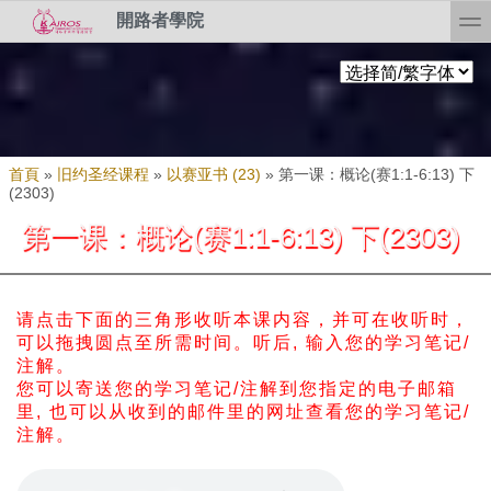
Skip to search
移至主內容
toggl
開路者學院
您在這裡
首頁
»
旧约圣经课程
»
以赛亚书 (23)
»
第一课：概论(赛1:1-6:13) 下
(2303)
第一课：概论(赛1:1-6:13) 下(2303)
请点击下面的三角形收听本课内容，并可在收听时，
可以拖拽圆点至所需时间。
听后, 输入您的学习笔记/
注解。
您可以寄送您的学习笔记/注解到您指定的电子邮箱
里, 也可以从收到的邮件里的网址查看您的学习笔记/
注解。