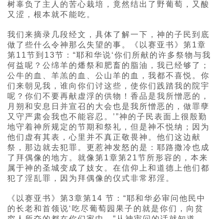
树辜负了主人的苦心栽培，竟然结出了野葡萄，又酸
又涩，根本就不能吃。
我们来摘录几段经文，具体了解一下，神的子民到底
做了些什么令神那么失望的事。《以赛亚书》第1章
第11节到13节：“耶和华说‘你们所献的许多祭物与我
何益呢？公绵羊的燔祭和肥畜的脂油，我已经够了；
公牛的血、羊羔的血、公山羊的血，我都不喜悦。你
们来朝见我，谁向你们讨这些，使你们践踏我的院宇
呢？你们不要再献虚浮的供物！香品是我所憎恶的，
月朔和安息日并宣召的大会也是我所憎恶的，做罪孽
又守严肃会我也不能容忍。’”神的子民表面上很殷勤
地守着神所规定的节期和祭礼，但是神不悦纳；因为
他们虚有其表，心里并不真正敬畏神。他们这边献
祭，那边就去犯罪。更惹神发怒的是：耶路撒冷也成
了拜偶像的地方。就像第1章第21节所形容的，本来
属于神的圣城变成了妓女。在信仰上和道德上他们都
犯了淫乱罪，因为拜偶像的仪式非常邪淫。
《以赛亚书》第3章第14 节：“耶和华必审问他民中
的长老和首领说‘吃尽葡萄园果子的就是你们，向贫
穷人所夺的都在你们家中。”从神审问的话就知道，