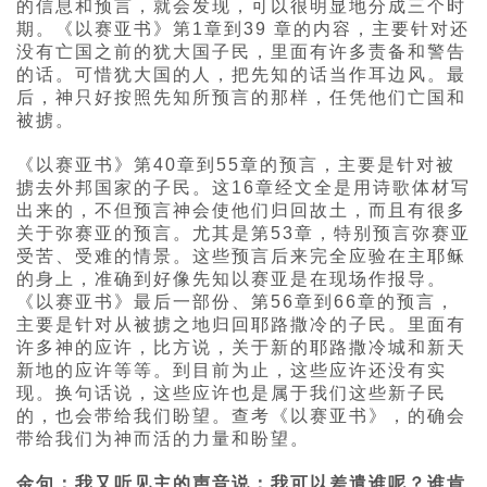
的信息和预言，就会发现，可以很明显地分成三个时
期。《以赛亚书》第1章到39 章的内容，主要针对还
没有亡国之前的犹大国子民，里面有许多责备和警告
的话。可惜犹大国的人，把先知的话当作耳边风。最
后，神只好按照先知所预言的那样，任凭他们亡国和
被掳。
《以赛亚书》第40章到55章的预言，主要是针对被
掳去外邦国家的子民。这16章经文全是用诗歌体材写
出来的，不但预言神会使他们归回故土，而且有很多
关于弥赛亚的预言。尤其是第53章，特别预言弥赛亚
受苦、受难的情景。这些预言后来完全应验在主耶稣
的身上，准确到好像先知以赛亚是在现场作报导。
《以赛亚书》最后一部份、第56章到66章的预言，
主要是针对从被掳之地归回耶路撒冷的子民。里面有
许多神的应许，比方说，关于新的耶路撒冷城和新天
新地的应许等等。到目前为止，这些应许还没有实
现。换句话说，这些应许也是属于我们这些新子民
的，也会带给我们盼望。查考《以赛亚书》，的确会
带给我们为神而活的力量和盼望。
金句：我又听见主的声音说：我可以差遣谁呢？谁肯