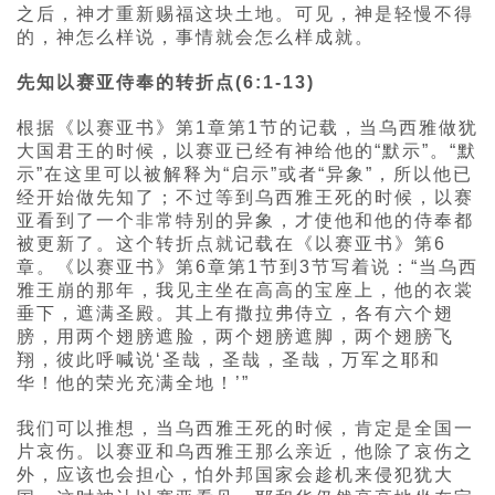
之后，神才重新赐福这块土地。可见，神是轻慢不得
的，神怎么样说，事情就会怎么样成就。
先知以赛亚侍奉的转折点(6:1-13)
根据《以赛亚书》第1章第1节的记载，当乌西雅做犹
大国君王的时候，以赛亚已经有神给他的“默示”。“默
示”在这里可以被解释为“启示”或者“异象”，所以他已
经开始做先知了；不过等到乌西雅王死的时候，以赛
亚看到了一个非常特别的异象，才使他和他的侍奉都
被更新了。这个转折点就记载在《以赛亚书》第6
章。《以赛亚书》第6章第1节到3节写着说：“当乌西
雅王崩的那年，我见主坐在高高的宝座上，他的衣裳
垂下，遮满圣殿。其上有撒拉弗侍立，各有六个翅
膀，用两个翅膀遮脸，两个翅膀遮脚，两个翅膀飞
翔，彼此呼喊说‘圣哉，圣哉，圣哉，万军之耶和
华！他的荣光充满全地！’”
我们可以推想，当乌西雅王死的时候，肯定是全国一
片哀伤。以赛亚和乌西雅王那么亲近，他除了哀伤之
外，应该也会担心，怕外邦国家会趁机来侵犯犹大