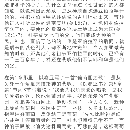
透耶和华的心了。为什么呢？读过《创世记》的人都
知道，以色列国的形成，是从神亲自拣选亚伯拉罕开
始的。神把亚伯拉罕从拜偶像的吾珥呼召出来，带领
他进入神所应许的迦南美地(创15:7)。神也和亚伯拉
罕立了约，要使他的后裔在这块土地上成为大国(创
12:1-7)。神要成为他们的父，他们要成为神的子
民。神也一直信守他的约，倒是亚伯拉罕的后裔，就
是后来的以色列人，却不断地悖逆神。当以赛亚做先
知的时候，距离他们老祖宗亚伯拉罕的时代，已经有
一千三百多年了，神还在悲叹他们不认耶和华是他们
的父。
在第5章那里，以赛亚写了一首“葡萄园之歌”，是从
另外一个角度来描绘神的悲叹。《以赛亚书》第5章
第1节到3节写着说：“我要为我所亲爱的唱歌，是我
所爱者的歌，论他葡萄园的事。我所亲爱的有葡萄
园，在肥美的山冈上。他刨挖园子，捡去石头，栽种
上等的葡萄树，在园中盖了一座楼，又凿出压酒池，
指望结好葡萄，反倒结了野葡萄。”先知比喻神是细
心栽种上等葡萄树的园丁，神也照顾得无微不至。而
神的子民被比喻为这棵葡萄树，可悲的是，这棵葡萄