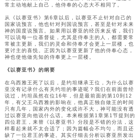
常主动地献上自己，他侍奉的心态大不相同了。
从《以赛亚书》第6章以后，以赛亚不止针对自己的
国家说预言，他也针对列国说预言，甚至是针对未来
神的国度说预言。如果用以赛亚的经历来反省，我们
可以说每一位基督徒，尤其是侍奉主的人，都需要常
常被主更新，我们的灵命和侍奉才会更上一层楼，也
更讨主的喜悦。正因为以赛亚更新了他的侍奉心态，
神也使他做先知的侍奉更上一层楼。
《以赛亚书》的纲要
在乌西雅王死了以后，是约坦继承王位，为什么以赛
亚没有记录什么有关约坦的事迹呢？我们在前面曾经
说过，约坦虽然在位16年，但是最前面的第10到12
年，有父王乌西雅的影响在，他真正独自做王的时间
只有几年，国家内外的变化或许不大，神可能没有透
过以赛亚向他说什么话。本来根据第1章第1节提到的
四位君王，来替《以赛亚书》分段是不错的分法，这
样看起来就不太合适了；因为篇幅会不均匀，而且还
缺了一位君王的事迹。其实仔细去分析以赛亚所发出