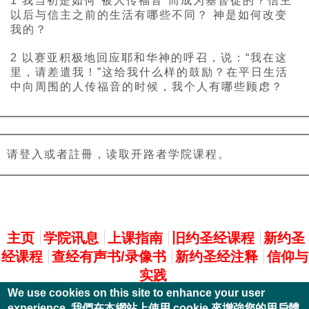
1 我当初是如何“被人传福音”而成为基督徒的？信主
以后与信主之前的生活有哪些不同？ 神是如何改变
我的？
2 以赛亚积极地回应耶和华神的呼召，说：“我在这
里，请差遣我！”这给我什么样的鼓励？在平日生活
中向周围的人传福音的时候，我个人有哪些顾虑？
请登入或者註冊，读取开路者学院课程。
主選單
主页
学院讯息
上课指南
旧约圣经课程
新约圣
经课程
查经有声书/录像书
新约圣经注释
信仰与
实践
We use cookies on this site to enhance your user
experience. 我們在本網站上使用 cookie 來增強您的用戶體