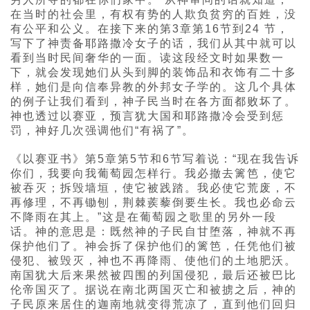
在当时的社会里，有权有势的人欺负贫穷的百姓，没
有公平和公义。在接下来的第3章第16节到24 节，
写下了神责备耶路撒冷女子的话，我们从其中就可以
看到当时民间奢华的一面。读这段经文时如果数一
下，就会发现她们从头到脚的装饰品和衣饰有二十多
样，她们是向信奉异教的外邦女子学的。这几个具体
的例子让我们看到，神子民当时在各方面都败坏了。
神也透过以赛亚，预言犹大国和耶路撒冷会受到惩
罚，神好几次强调他们“有祸了”。
《以赛亚书》第5章第5节和6节写着说：“现在我告诉
你们，我要向我葡萄园怎样行。我必撤去篱笆，使它
被吞灭；拆毁墙垣，使它被践踏。我必使它荒废，不
再修理，不再锄刨，荆棘蒺藜倒要生长。我也必命云
不降雨在其上。”这是在葡萄园之歌里的另外一段
话。神的意思是：既然神的子民自甘堕落，神就不再
保护他们了。神会拆了保护他们的篱笆，任凭他们被
侵犯、被毁灭，神也不再降雨、使他们的土地肥沃。
南国犹大后来果然被四围的列国侵犯，最后还被巴比
伦帝国灭了。据说在南北两国灭亡和被掳之后，神的
子民原来居住的迦南地就变得荒凉了，直到他们回归