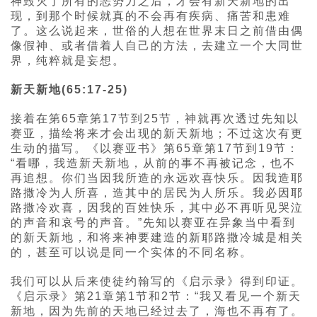
神毁灭了所有的恶势力之后，才会有新天新地的出
现，到那个时候就真的不会再有疾病、痛苦和患难
了。这么说起来，世俗的人想在世界末日之前借由偶
像假神、或者借着人自己的方法，去建立一个大同世
界，纯粹就是妄想。
新天新地(65:17-25)
接着在第65章第17节到25节，神就再次透过先知以
赛亚，描绘将来才会出现的新天新地；不过这次有更
生动的描写。《以赛亚书》第65章第17节到19节：
“看哪，我造新天新地，从前的事不再被记念，也不
再追想。你们当因我所造的永远欢喜快乐。因我造耶
路撒冷为人所喜，造其中的居民为人所乐。我必因耶
路撒冷欢喜，因我的百姓快乐，其中必不再听见哭泣
的声音和哀号的声音。”先知以赛亚在异象当中看到
的新天新地，和将来神要建造的新耶路撒冷城是相关
的，甚至可以说是同一个实体的不同名称。
我们可以从后来使徒约翰写的《启示录》得到印证。
《启示录》第21章第1节和2节：“我又看见一个新天
新地，因为先前的天地已经过去了，海也不再有了。