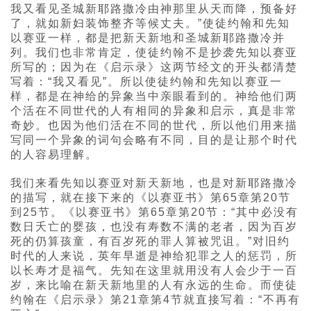
我又看见圣城新耶路撒冷由神那里从天而降，预备好
了，就如新妇装饰整齐等候丈夫。”使徒约翰和先知
以赛亚一样，都是把新天新地和圣城新耶路撒冷并
列。我们也非常肯定，使徒约翰不是抄袭先知以赛亚
所写的；因为在《启示录》这两节经文的开头都清楚
写着：“我又看见”。所以使徒约翰和先知以赛亚一
样，都是在神给的异象当中亲眼看到的。神给他们两
个活在不同世代的人有相同的异象和启示，真是非常
奇妙。也因为他们活在不同的世代，所以他们用来描
写同一个异象的词句会略有不同，目的是让那个时代
的人容易理解。
我们来看先知以赛亚对新天新地，也是对新耶路撒冷
的描写，就在接下来的《以赛亚书》第65章第20节
到25节。《以赛亚书》第65章第20节：“其中必没有
数日夭亡的婴孩，也没有寿数不满的老者，因为百岁
死的仍算孩童，有百岁死的罪人算被咒诅。”对旧约
时代的人来说，英年早逝是神给犯罪之人的惩罚，所
以长寿才是福气。先知在这里就用没有人会少于一百
岁，来比喻在新天新地里的人有永远的生命。而使徒
约翰在《启示录》第21章第4节就直接写着：“不再有