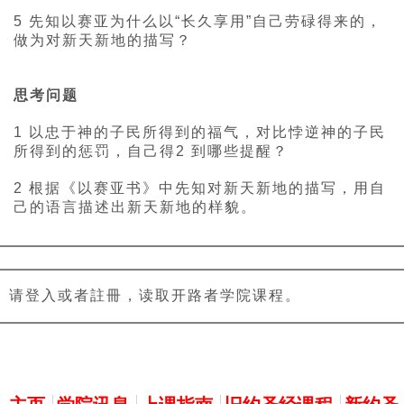
5 先知以赛亚为什么以“长久享用”自己劳碌得来的，
做为对新天新地的描写？
思考问题
1 以忠于神的子民所得到的福气，对比悖逆神的子民
所得到的惩罚，自己得2 到哪些提醒？
2 根据《以赛亚书》中先知对新天新地的描写，用自
己的语言描述出新天新地的样貌。
请登入或者註冊，读取开路者学院课程。
主選單