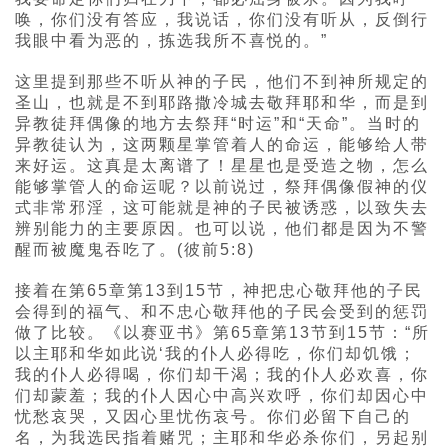
唤，你们没有答应，我说话，你们没有听从，反倒行
我眼中看为恶的，拣选我所不喜悦的。”
这里提到那些不听从神的子民，他们不到神所规定的
圣山，也就是不到耶路撒冷城去敬拜耶和华，而是到
异教徒拜偶像的地方去祭拜“时运”和“天命”。当时的
异教徒认为，这两颗星掌管着人的命运，能够给人带
来好运。这真是太离谱了！星星也是受造之物，怎么
能够掌管人的命运呢？以前说过，祭拜偶像假神的仪
式非常邪淫，这可能就是神的子民被诱惑，以致失去
辨别能力的主要原因。也可以说，他们都是因为不警
醒而被魔鬼吞吃了。(彼前5:8)
接着在第65章第13到15节，神把忠心敬拜他的子民
会得到的福气、和不忠心敬拜他的子民会受到的惩罚
做了比较。《以赛亚书》第65章第13节到15节：“所
以主耶和华如此说‘我的仆人必得吃，你们却饥饿；
我的仆人必得喝，你们却干渴；我的仆人必欢喜，你
们却蒙羞；我的仆人因心中高兴欢呼，你们却因心中
忧愁哀哭，又因心里忧伤哀号。你们必留下自己的
名，为我选民指着赌咒；主耶和华必杀你们，另起别