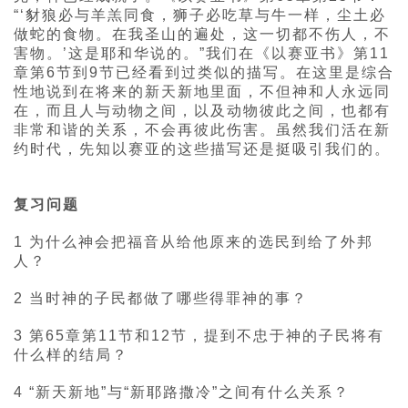
“‘豺狼必与羊羔同食，狮子必吃草与牛一样，尘土必
做蛇的食物。在我圣山的遍处，这一切都不伤人，不
害物。’这是耶和华说的。”我们在《以赛亚书》第11
章第6节到9节已经看到过类似的描写。在这里是综合
性地说到在将来的新天新地里面，不但神和人永远同
在，而且人与动物之间，以及动物彼此之间，也都有
非常和谐的关系，不会再彼此伤害。虽然我们活在新
约时代，先知以赛亚的这些描写还是挺吸引我们的。
复习问题
1 为什么神会把福音从给他原来的选民到给了外邦
人？
2 当时神的子民都做了哪些得罪神的事？
3 第65章第11节和12节，提到不忠于神的子民将有
什么样的结局？
4 “新天新地”与“新耶路撒冷”之间有什么关系？