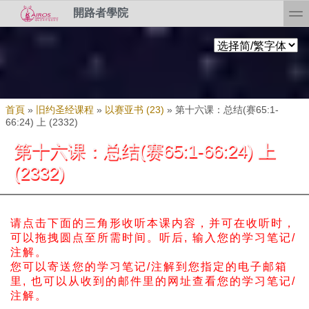
Skip to search
移至主內容
toggl
開路者學院
您在這裡
首頁
»
旧约圣经课程
»
以赛亚书 (23)
»
第十六课：总结(赛65:1-
66:24) 上 (2332)
第十六课：总结(赛65:1-66:24) 上
(2332)
请点击下面的三角形收听本课内容，并可在收听时，
可以拖拽圆点至所需时间。
听后, 输入您的学习笔记/
注解。
您可以寄送您的学习笔记/注解到您指定的电子邮箱
里, 也可以从收到的邮件里的网址查看您的学习笔记/
注解。