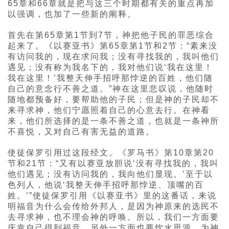
65章和66章就是把与这三个时期都有关的重点再加
以强调，也加了一些新的阐释。
首先在第65章第1节到7节，神把他子民的罪恶综合
起来了。《以赛亚书》第65章第1节和2节：“素来没
有访问我的，现在求问我；没有寻找我的，我叫他们
遇见；没有称为我名下的，我对他们说‘我在这里！
我在这里！’我整天伸手招呼那悖逆的百姓，他们随
自己的意念行不善之道。”神在这里悲叹说，他随时
随地都预备好，要帮助他的子民；但是神的子民却不
来寻求神，他们宁愿照着自己的心意去行。在神看
来，他们所选择的是一条不善之道，也就是一条神所
不喜悦，又对自己有害无益的道路。
使徒保罗引用过这段经文。《罗马书》第10章第20
节和21节：“又有以赛亚放胆说‘没有寻找我的，我叫
他们遇见；没有访问我的，我向他们显现。’至于以
色列人，他说‘我整天伸手招呼那悖逆、顶嘴的百
姓。’”使徒保罗引用《以赛亚书》里的这番话，来说
明福音为什么会传给外邦人，是因为神原来的选民不
去寻求神，也不理会神的呼唤。所以，我们一方面要
庆幸自己得到福音，另外一方面也要饮水思源，为神