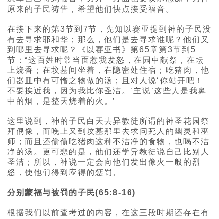
原来的子民祷告，希望他们快点接受福音。
在接下来的第3节到7节，先知以赛亚提到神的子民没
有去寻求耶和华；那么，他们是去寻求谁呢？他们又
到哪里去寻求呢？《以赛亚书》第65章第3节到5
节：“这百姓时常当面惹我发怒，在园中献祭，在坛
上烧香；在坟墓间坐着，在隐密处住宿；吃猪肉，他
们器皿中有可憎之物做的汤；且对人说‘你站开吧！
不要挨近我，因为我比你圣洁。’主说‘这些人是我鼻
中的烟，是整天烧着的火。’
这里说到，神的子民白天去异教徒所谓的神圣花园祭
拜偶像，而晚上又到坟墓那里去求问死人的幽灵和巫
师；而且还偷偷吃猪肉这种不洁净的食物，也喝不洁
净的汤。更可悲的是，他们还学异教徒说自己比别人
圣洁；所以，神说一定会向他们发出像火一般的烈
怒，使他们得到应得的惩罚。
分别蒙福与被罚的子民(65:8-16)
根据我们以前查考过的内容，在这三段时期还存在有