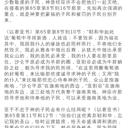
少数敬虔的子民，神曾经应许不会把他们一起灭绝。
在接着的第65章第8节到16节那里，先知再次强调的
重点，就是神要把蒙福的子民和被罚的子民分别开
来。
《以赛亚书》第65章第8节到10节：“耶和华如此
说‘葡萄中寻得新酒，人就说：不要毁坏，因为福在
其中。我因我仆人的缘故也必照样而行，不将他们全
然毁灭。我必从雅各中领出后裔，从犹大中领出承受
我众山的，我的选民必承受，我的仆人要在那里居
住。沙仑平原必成为羊群的圈，亚割谷必成为牛群躺
卧之处，都为寻求我的民所得。”在这里用酿葡萄酒
的好葡萄，来比喻那些虔诚寻求神的子民；又用“我
的仆人”来比喻那些忠心侍奉神的子民。众山是指迦
南地，“沙仑平原”在迦南地的西边，“亚割谷”在迦南
地的东边，这三处地方代表整个迦南美地。神应许那
些寻求他和侍奉他的子民，可以承受迦南美地为业。
至于不忠于神的子民会有什么结局呢？《以赛亚书》
第65章第11节和12节：“但你们这些离弃耶和华，忘
记我的圣山，给时运摆筵席，给天命盛满调和酒的，
我要命定你们归在刀下，都必屈身被杀。因为我呼