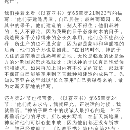
死亡”。
我们接着来看《以赛亚书》第65章第21到23节的描
写：“他们要建造房屋，自己居住；栽种葡萄园，吃
其中的果子。他们建造的，别人不得住；他们栽种
的，别人不得吃。因为我民的日子必像树木的日子，
我选民亲手劳碌得来的必长久享用。他们必不徒然劳
碌，所生产的也不遭灾害，因为都是蒙耶和华赐福的
后裔，他们的子孙也是如此。”在旧约时代，神的子
民住的迦南地是流奶与蜜之地，无论是临近的还是远
方的外邦国家都虎视眈眈；所以神的子民真是饱受侵
犯和掳掠。如果再加上国内有不公义的官长，那就更
不保证自己能够享用到辛苦栽种和建造的成果了。先
知以赛亚在这里就以“长久享用”自己劳碌得来的，做
为对新天新地的描写。
还有第24节也很宝贵。《以赛亚书》第65章第24
节：“他们尚未求告，我就应允。正说话的时候，我
就垂听。”神的子民当中的虔诚人最担心的是：神不
再垂听他们的呼求。所以先知写着，在新天新地里，
神应许他们可以心想事成；因为他们都还没有祈求
完，神已经成就了。《以赛亚书》第65章第25节：