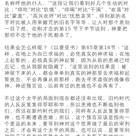
名称呼他的仆人。’”这段让我们看到好几个生动的对
比：“得吃”对比“饥饿”，“得喝”对比“干渴”，“欢喜”对
比“蒙羞”，“高兴欢呼”对比“忧愁哀哭”，得到新的名
字对比被人用来赌咒的旧名字等等，让人对那个差别
一目了然。在刚才念的第15 节下半节说到，神要把
那些不忠于他的子民都杀了。
结果会怎么样呢？《以赛亚书》第65章第16节：“这
样，在地上为自己求福的，必凭真实的神求福；在地
上起誓的，必指真实的神起誓。因为从前的患难已经
忘记，也从我眼前隐藏了。”这里说到的结果是：被
神留下来的人，都会单单到真实的神那里去求福和起
誓效忠。不会再像从前那样，跑去寻求虚假的偶像假
神。神还预言说，以前有过的患难也不会再有了。
不过这个太平的局面到现在都还没有出现。旧约时代
的人反反复复得罪耶和华，所以患难也不断临到他
们。而活在新约时代的我们，同样有人反反复复得罪
神，也不断遭遇患难；所以，这个预言应该是指向一
个更远的未来，要等到神对这个世界做了最后的审判
之后，才会有这个太平的局面。也可以说，是要等到