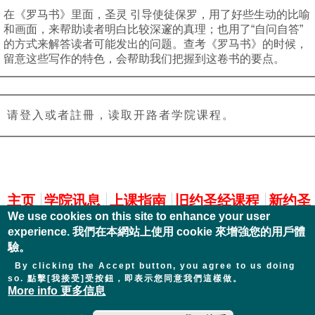
在《罗马书》里面，圣灵 引导使徒保罗，用了好些生动的比喻
和画面，来帮助读者明白比较深邃的真理；也用了“自问自答”
的方式来解答读者可能发出的问题。查考《罗马书》的时候，
留意这些写作的特色，会帮助我们把握到这卷书的要点。
请登入或者註冊，读取开路者学院课程。
主選單
主页
学院讯息
上课指南
旧约圣经课程
新约圣
We use cookies on this site to enhance your user
经课程
查经有声书/录像书
新约圣经注释
信仰与
experience. 我們在本網站上使用 cookie 來增強您的用戶體
实践
驗。
By clicking the Accept button, you agree to us doing
so. 點擊[我接受]受按鈕，即表示您同意我們這樣做。
More info 更多信息