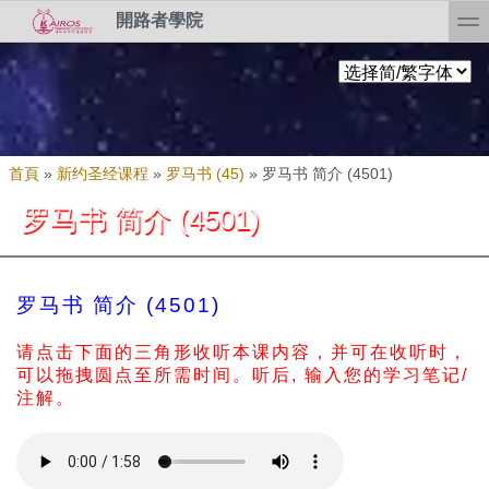
Skip to search
移至主內容
toggl
開路者學院
您在這裡
首頁
»
新约圣经课程
»
罗马书 (45)
»
罗马书 简介 (4501)
罗马书 简介 (4501)
罗马书 简介 (4501)
请点击下面的三角形收听本课内容，并可在收听时，
可以拖拽圆点至所需时间。
听后, 输入您的学习笔记/
注解。