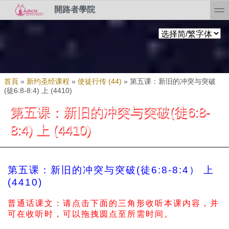
Skip to search
移至主內容
toggl
開路者學院
您在這裡
首頁
»
新约圣经课程
»
使徒行传 (44)
»
第五课：新旧的冲突与突破
(徒6:8-8:4) 上 (4410)
第五课：新旧的冲突与突破(徒6:8-
8:4) 上 (4410)
第五课：新旧的冲突与突破(徒6:8-8:4） 上
(4410)
普通话课文：请点击下面的三角形收听本课内容，并
可在收听时，可以拖拽圆点至所需时间。