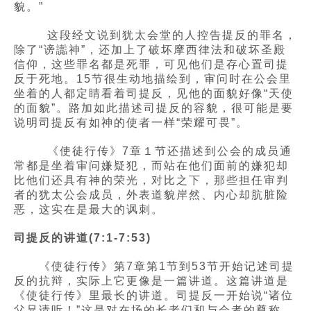
貌。”
这段经文说到犹太会堂的人控告提反的罪名，
除了“谤讟神”，还加上了破坏摩西律法和破坏圣殿
信仰，这些罪名都是死罪，可见他们是存心置司提
反于死地。15节很生动地描绘到，审问时在公会里
坐着的人都定睛看着司提反，见他的面貌好像“天使
的面貌”。路加如此描述司提反的容貌，很可能是要
说明司提反有如神的使者一样“荣耀可畏”。
《使徒行传》7章１节还描述到公会的成员通
常都是坐着审问嫌疑犯，而站在他们面前的嫌犯却
比他们还具有神的荣光，对比之下，那些担任审判
者的犹太公会成员，外表道貌岸然、内心却肮脏险
恶，这实在是最大的讽刺。
司提反的讲道(7:1-7:53)
《使徒行传》第7章第1节到53节开始记述司提
反的抗辩，实际上它更像是一篇讲道。这篇讲道是
《使徒行传》里最长的讲道。司提反一开始说“诸位
父兄请听！”这是对在场的长老们和与会者的尊称。