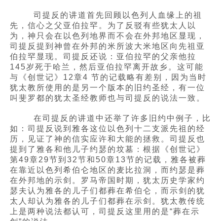
司提反的讲道首先回顾以色列人血缘上的祖
先，信心之父亚伯拉罕。为了反驳有些犹太人以
为，神只会在以色列地界而不会在外邦地区显现，
司提反提到神曾在外邦的米所波大米地区向先祖亚
伯拉罕显现。司提反还说：亚伯拉罕的父亲他拉
145岁死于哈兰，然后亚伯拉罕离开故乡。这可能
与《创世记》12章4 节的记载略有差别，因为当时
犹太教所使用的是另一个版本的旧约圣经，有一位
叫斐罗都的犹太圣经教师也与司提反的说法一致。
在司提反的讲道中还举了许多旧约中例子，比
如：司提反说到雅各这位以色列十二支派先祖的经
历，见证了神的信实应许和大能的拯救。司提反也
提到了雅各和他儿子约瑟的坟墓：根据《创世记》
第49章29节到32节和50章13节的记载，雅各被葬
在靠近以色列希伯仑地区的麦比拉洞，而约瑟是葬
在外邦地的示剑。罗马帝国时期，犹太历史学家约
瑟夫认为雅各的儿子们都葬在希伯仑，而示剑的犹
太人却认为雅各的儿子们都葬在示剑。犹太教传统
上是两种说法都认可，司提反这里用的是“葬在示