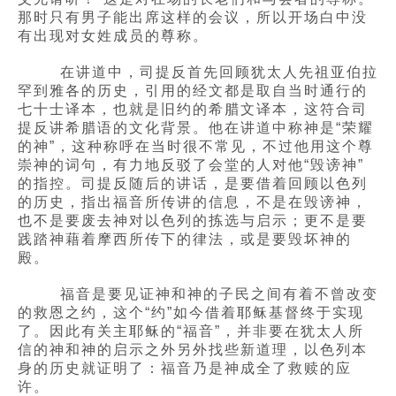
那时只有男子能出席这样的会议，所以开场白中没
有出现对女姓成员的尊称。
在讲道中，司提反首先回顾犹太人先祖亚伯拉
罕到雅各的历史，引用的经文都是取自当时通行的
七十士译本，也就是旧约的希腊文译本，这符合司
提反讲希腊语的文化背景。他在讲道中称神是“荣耀
的神”，这种称呼在当时很不常见，不过他用这个尊
崇神的词句，有力地反驳了会堂的人对他“毁谤神”
的指控。司提反随后的讲话，是要借着回顾以色列
的历史，指出福音所传讲的信息，不是在毁谤神，
也不是要废去神对以色列的拣选与启示；更不是要
践踏神藉着摩西所传下的律法，或是要毁坏神的
殿。
福音是要见证神和神的子民之间有着不曾改变
的救恩之约，这个“约”如今借着耶稣基督终于实现
了。因此有关主耶稣的“福音”，并非要在犹太人所
信的神和神的启示之外另外找些新道理，以色列本
身的历史就证明了：福音乃是神成全了救赎的应
许。