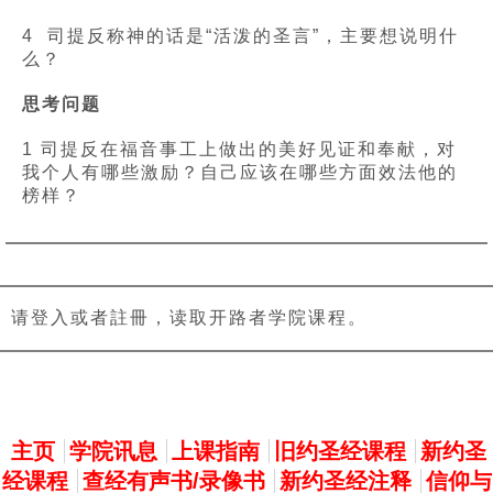
4 司提反称神的话是“活泼的圣言”，主要想说明什
么？
思考问题
1 司提反在福音事工上做出的美好见证和奉献，对
我个人有哪些激励？自己应该在哪些方面效法他的
榜样？
请登入或者註冊，读取开路者学院课程。
主選單
主页
学院讯息
上课指南
旧约圣经课程
新约圣
经课程
查经有声书/录像书
新约圣经注释
信仰与