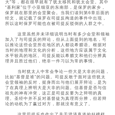
大”等，都在很早就有了犹太移民和犹太会堂。其中
“基利家”位于小亚细亚的东南部，是保罗的家乡，
保罗就在那里的会堂聚会。当我们读到第6章后面的
经文，就记载了保罗在司提反殉道的事件中出现，
所以这时保罗可能也在被司提反驳倒的人群之中。
这里虽然并未详细说明当时有多少会堂和领袖
加入了与司提反的辩论，但从上面提到的地名，可
以推论这些会堂所在地区的人都说希腊语。根据对
当时的地理和文化的分析，这些地方应该属于文化
水平较高的地区。司提反能以希腊文和他们分辨真
理并且胜过他们，绝非一件习以为常的事情。
当时犹太人中常会争论一些大是大非的问题，
比如“基督是谁”的问题。司提反敢于面对这些犹太
会堂领袖的反对，挺身而出与他们展开辩论，是为
了在真理上辨明大是大非的问题。信基督是否与信
祖先的神有冲突，这正是司提反要为之辩明的真
理。圣经中并不反对基督徒为真理而分辨，但若辩
论的动机为了赢过对方，那就没有意义了。
这里司提反也作出了关于澄清真道的好榜样，