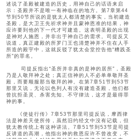
述说了圣殿被建造的历史，用神自己的话语来启
示：圣殿并不是唯一有神临在的地方。第7章第44
节到50节所说的是犹太人都清楚的事实，当初建造
圣殿，是大卫王先祈求神并且蒙神恩准的结果，神
应许要到他的下一代才可建造。这表明圣殿的出现
是神对人施恩，并非出于神自己的需求。司提反又
说道，真正建殿的所罗门王也清楚神并不住在人手
所造的殿宇中，这就反驳了犹太会堂控告他“糟践圣
所”的罪名。
司提反指出“圣所并非真的是神的居所”，圣殿
乃是人敬拜神之处；真正信神的人不必单单敬拜圣
殿，而要顺服那当敬拜的神。在第7章51节到53节
那里又说，无论以色列人有没有建造圣殿，他们都
曾抗拒圣灵、杀害先知、不守律法，这才是最得罪
神的事。
《使徒行传》7章53节那里司提反说，摩西律
法是神差天使所传，虽然旧约经文中没有记载，但
犹太教传统上有这种讲法。7章51节到53节是司提
反讲道的高潮，他指出神的救恩应许不曾改变，不