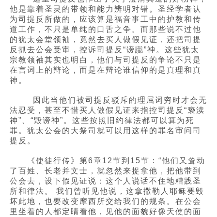
他是靠着圣灵的带领和能力辨明对错。圣经学者认
为司提反所做的，应该算是福音事工中的护教和传
道工作，不只是单纯的口舌之争。而那些说不过他
的犹太会堂领袖，竟然去买人做假见证，还把司提
反抓去公会受审，控诉司提反“谤讟”神。这些犹太
宗教领袖其实也明白，他们与司提反的争论不只是
在言词上的辩论，而是在辩论谁信仰的是真理和真
神。
因此当他们被司提反驳斥的理屈词穷时才会无
法忍受，甚至不惜买人做假见证来指控司提反“亵渎
神”、“毁谤神”。这些按照旧约律法都可以算为死
罪。犹太公会的大祭司就可以用这样的罪名审问司
提反。
《使徒行传》第6章12节到15节：“他们又耸动
了百姓、长老并文士，就忽然来捉拿他，把他带到
公会去，设下假见证说：这个人说话不住地糟践圣
所和律法。 我们曾听见他说，这拿撒勒人耶稣要毁
坏此地，也要改变摩西所交给我们的规条。在公会
里坐着的人都定睛看他，见他的面貌好像天使的面