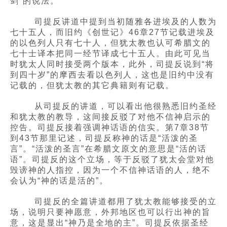
剑”的说法。
司提反讲道中提到当初随雅各进埃及的人数为
七十五人，而旧约《创世记》46章27节记载进埃及
的以色列人只有七十人，但犹太教也认可希腊文的
七十士译本把同一经节译成七十五人。由此可见当
时犹太人同时接受两个版本，此外，司提反说到“将
到四十岁”的摩西去看以色列人，这也是旧约中没有
记载的，但犹太教的其它典籍则有记载。
从司提反的讲道，可以看出他很熟悉旧约圣经
和犹太教的教导，这间接反驳了对他不信神启示的
控告。司提反接着强调神话语的信实。第7章38节
到43节那里记述，司提反称神的话是“活泼的圣
言”。“活泼的圣言”在希腊文原文的意思是“活的话
语”。司提反的这个立场，等于反驳了犹太会堂对他
毁谤神的人指控，因为一个不信神话语的人，绝不
会认为“神的话是活的”。
司提反的全篇讲道都用了犹太教能够接受的立
场，说明只要神愿意，外邦地区也可以行出神的旨
意，这是显出“神乃是全地的主”。司提反依据圣经