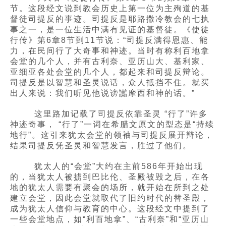
节。这段经文说到教会历史上第一位为主殉道的基
督徒司提反的事迹。司提反是耶路撒冷教会的七执
事之一，是一位生活中满有见证的基督徒。《使徒
行传》第6章8节到11节说：“司提反满得恩惠、能
力，在民间行了大奇事和神迹。当时有称利百地拿
会堂的几个人，并有古利奈、亚历山大、基利家、
亚细亚各处会堂的几个人，都起来和司提反辩论。
司提反是以智慧和圣灵说话，众人抵挡不住。就买
出人来说：我们听见他说谤讟摩西和神的话。”
这里路加记载了司提反依靠圣灵 “行了”许多
神迹奇事， “行了”一词在希腊文原文的型态是“持续
地行”。这引来犹太会堂的领袖与司提反展开辩论，
结果司提反凭圣灵和智慧发言，胜过了他们。
犹太人的“会堂”大约在主前586年开始出现
的，当犹太人被掳到巴比伦、圣殿被毁之后，在各
地的犹太人需要有聚会的场所，就开始在所到之处
建立会堂，因此会堂就取代了旧约时代的替圣殿，
成为犹太人信仰与教育的中心。这段经文中提到了
一些会堂地点，如“利百地拿”、“古利奈”和“亚历山