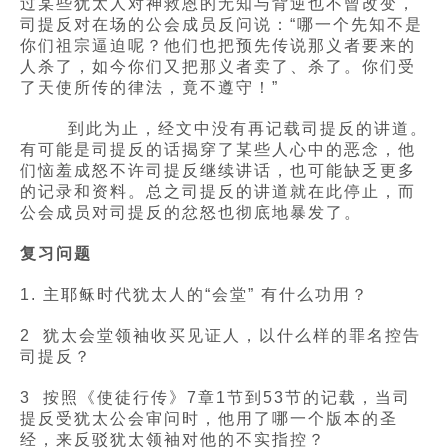
过某些犹太人对神救恩的无知与背逆也不曾改变，
司提反对在场的公会成员反问说：“哪一个先知不是
你们祖宗逼迫呢？他们也把预先传说那义者要来的
人杀了，如今你们又把那义者卖了、杀了。你们受
了天使所传的律法，竟不遵守！”
到此为止，经文中没有再记载司提反的讲道。
有可能是司提反的话揭穿了某些人心中的恶念，他
们恼羞成怒不许司提反继续讲话，也可能缺乏更多
的记录和资料。总之司提反的讲道就在此停止，而
公会成员对司提反的忿怒也彻底地暴发了。
复习问题
1. 主耶稣时代犹太人的“会堂” 有什么功用？
2 犹太会堂领袖收买见证人，以什么样的罪名控告
司提反？
3 按照《使徒行传》7章1节到53节的记载，当司
提反受犹太公会审问时，他用了哪一个版本的圣
经，来反驳犹太领袖对他的不实指控？