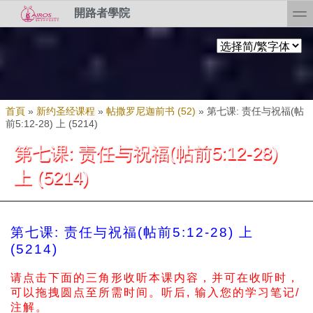
Skip to search
移至主內容
toggl
開路者學院
您在這裡
首頁
»
新约圣经课程
»
帖撒罗尼迦前书 (52)
»
第七课: 责任与祝福(帖
前5:12-28) 上 (5214)
第七课: 责任与祝福(帖前5:12-28)
上 (5214)
第七课: 责任与祝福(帖前5:12-28) 上
(5214)
请点击下面的三角形收听本课内容，并可在收听时，
可以拖拽圆点至所需时间。
听后, 输入您的学习笔记/
注解。