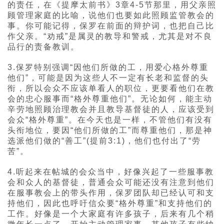
的责任，在《提摩太前书》3章4-5节那里，用父亲照
顾管理家庭的比喻，说他们也要如此照顾监管教会的
事。你可能记得，保罗在前面的辩护词，也把自己比
作父亲。“劝戒”是属灵的教导和警戒，尤其是对不良
品行的责备教训。
3.保罗特别强调“因他们所做的工，用爱心格外尊重
他们”，可能是因为这些人不一定有长老和监督的头
衔，所以会众不应该单看人的职位，更要看他们在教
会的忠心服事而“格外尊重他们”。无论如何，能主动
辛劳地照顾治理教会并且教导基督徒的人，应该受到
会众“格外尊重”。在今天也是一样，不管他们有没有
头衔地位，要因“他们所做的工”而尊重他们，那是神
选派他们做的“善工”(提前3:1)，他们也付出了“劳
苦”。
4.听起来在帖城的会众当中，好像兴起了一些服事教
会和众人的基督徒，普通会众可能还没有注意到他们
在服事教会上的带头作用，保罗团队却已经认可和支
持他们，因此也呼吁信众要“格外尊重”和支持他们的
工作。好像是一个大家庭有许多孩子，后来有几个稍