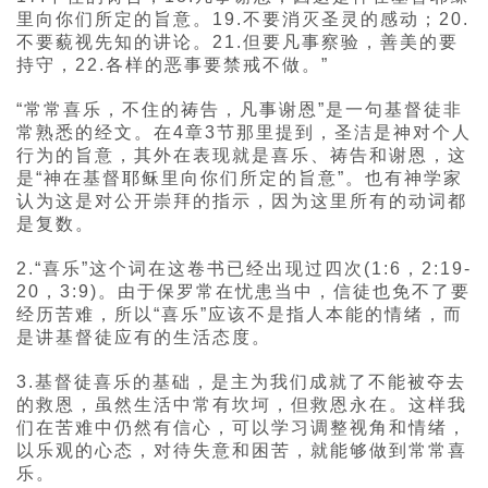
里向你们所定的旨意。19.不要消灭圣灵的感动；20.
不要藐视先知的讲论。21.但要凡事察验，善美的要
持守，22.各样的恶事要禁戒不做。”
“常常喜乐，不住的祷告，凡事谢恩”是一句基督徒非
常熟悉的经文。在4章3节那里提到，圣洁是神对个人
行为的旨意，其外在表现就是喜乐、祷告和谢恩，这
是“神在基督耶稣里向你们所定的旨意”。也有神学家
认为这是对公开崇拜的指示，因为这里所有的动词都
是复数。
2.“喜乐”这个词在这卷书已经出现过四次(1:6，2:19-
20，3:9)。由于保罗常在忧患当中，信徒也免不了要
经历苦难，所以“喜乐”应该不是指人本能的情绪，而
是讲基督徒应有的生活态度。
3.基督徒喜乐的基础，是主为我们成就了不能被夺去
的救恩，虽然生活中常有坎坷，但救恩永在。这样我
们在苦难中仍然有信心，可以学习调整视角和情绪，
以乐观的心态，对待失意和困苦，就能够做到常常喜
乐。