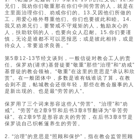
兄们，我劝你们敬重那在你们中间劳苦的人，就是在
主里面治理你们、劝戒你们的。13.又因他们所做的
工，用爱心格外尊重他们。你们也要彼此和睦。14.
我又劝弟兄们，要警戒不守规矩的人，勉励灰心的
人，扶助软弱的人，也要向众人忍耐。15.你们要谨
慎，无论是谁都不可以恶报恶；或是彼此相待，或是
待众人，常要追求良善。”
第5章12-13节经文谈到，一般信徒对教会工人的责
任。保罗劝(请求)基督徒要“敬重”那些“治理”和“劝戒”
基督徒的教会领袖。“敬重”在这里的意思是“承认和欣
赏”。在一般团体中，多数是谁有钱谁说了算，在教
会则不是，帖城教会还很年轻，那些在教会服事的人
是新出现的、也是最“劳苦的人”。
保罗用了三个词来形容这些人“劳苦”、“治理”和“劝
戒”。“劳苦”在2章9节和后书3章8节翻译为“辛苦劳
碌”。在2章9节是形容农夫的劳苦，在后书3章8节是
保罗说自己织帐篷养生的劳苦。
2. “治理”的意思是“照顾和保护”，指在教会监管照顾