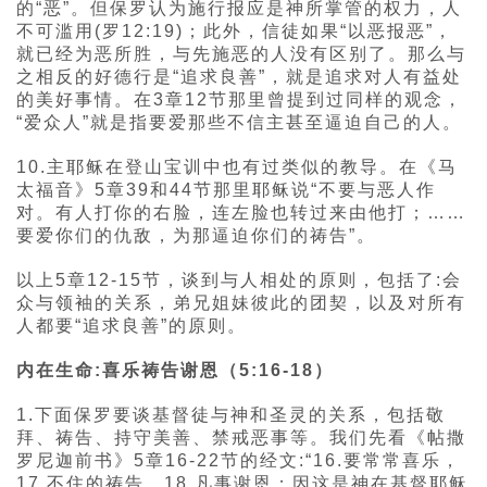
的“恶”。但保罗认为施行报应是神所掌管的权力，人
不可滥用(罗12:19)；此外，信徒如果“以恶报恶”，
就已经为恶所胜，与先施恶的人没有区别了。那么与
之相反的好德行是“追求良善”，就是追求对人有益处
的美好事情。在3章12节那里曾提到过同样的观念，
“爱众人”就是指要爱那些不信主甚至逼迫自己的人。
10.主耶稣在登山宝训中也有过类似的教导。在《马
太福音》5章39和44节那里耶稣说“不要与恶人作
对。有人打你的右脸，连左脸也转过来由他打；……
要爱你们的仇敌，为那逼迫你们的祷告”。
以上5章12-15节，谈到与人相处的原则，包括了:会
众与领袖的关系，弟兄姐妹彼此的团契，以及对所有
人都要“追求良善”的原则。
内在生命:喜乐祷告谢恩（5:16-18）
1.下面保罗要谈基督徒与神和圣灵的关系，包括敬
拜、祷告、持守美善、禁戒恶事等。我们先看《帖撒
罗尼迦前书》5章16-22节的经文:“16.要常常喜乐，
17.不住的祷告，18.凡事谢恩；因这是神在基督耶稣