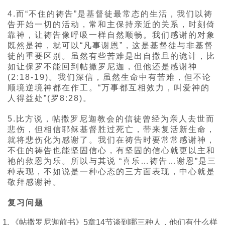
4.而“不住的祷告”是基督徒最常态的生活，我们以祷
告开始一切的活动，常和主保持亲近的关系，时刻倚
靠神，让祷告像呼吸一样自然顺畅。我们感谢的对象
既然是神，就可以“凡事谢恩”，这是基督徒与非基督
徒的重要区别。虽然有些苦难是出自撒旦的诡计，比
如让保罗不能回到帖撒罗尼迦，但他还是感谢神
(2:18-19)。我们深信，虽然生命中有苦难，但不论
顺境逆境神都在作工。“万事都互相效力，叫爱神的
人得益处”(罗8:28)。
5.比方说，帖撒罗尼迦教会的信徒曾经为亲人去世而
悲伤，但相信耶稣基督胜过死亡，带来复活新生命，
就将悲伤化为感谢了。我们在祷告时要常常感谢神，
不住的祷告也能坚固信心，有坚固的信心就更以主和
祂的救恩为乐。所以与其说 “喜乐…祷告…谢恩”是三
种表现，不如说是一种心态的三方面表现，中心就是
敬拜感谢神。
复习问题
1. 《帖撒罗尼迦前书》5章14节谈到哪三种人，他们有什么样