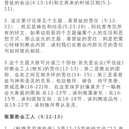
督徒的命运(4:13-18)和主再来的时候日期(5:1-
11)。
2. 这次要讨论第五个主题，基督徒的责任（5:12-
22），然后是祷告和结语(5:23-28)，到此查考完所
有的经文。如果说前面四个主题偏重个人的生活和思
想方式，那么这次的主题，基督徒的责任，则是把重
心转移到教会内部，谈到我们在教会内部当尽的责任
与如何彼此相处。
3.这个主题大致可分成三个部份:首先是会众(平信徒)
对教会工人(牧长)的责任(12-13)；第二是教会的团
契、会友之间互相关怀的责任(14- 15)；第三是基督
徒与神和圣灵的关系，包括敬拜、祷告、持守美善、
禁戒恶事(16-22)等。在这里保罗好像展开了一幅教
会大家庭的图画:在12-13节，谈到敬重家长；在14-
15节，谈到团契互助；在16-18节，谈到陶造品性；
在19-22节，谈到敬拜尊从圣灵。
敬重教会工人（5:12-13）
1. 《帖撒罗尼迦前书》5章12-15节的经文说:“12.弟