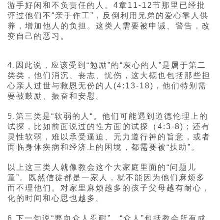
游手好闲和不负责任的人。4章11-12节那里已经批
评过他们不“亲手作工”，反倒利用兄弟的爱心靠人供
养，增加他人的负担。这类人需要被申诫、警告，改
变自己的恶习。
4.因此说，应该受到“勉励”的“灰心的人”是属于第二
类类，他们消沉、丧志、忧伤，这大概也包括那些担
心亲人过世与救恩无份的人(4:13-18)，他们特别需
要被鼓励、振奋和安慰。
5.第三类是“软弱的人“。他们可能遇到道德伦理上的
试探，比如前面说过的性方面的试探（4:3-8)；还有
灵性软弱，难以承受逼迫、无力遵行神的旨意，或者
面临身体疾病和经济上的困境，都需要被“扶助”。
以上这三类人就像教会这个大家庭里面的“问题儿
童”。既然信徒都是一家人，就不能因为他们麻烦多
而不理他们。对家里麻烦越多的孩子父母越有耐心，
化的时间和心思也越多。
6.下一句说“要向众人忍耐”。“众人”包括教会所有成