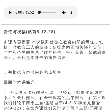
责任与祝福(帖前5:12-28)
本课内容提要:本课谈到信徒在教会内部的责任，包
括﹕对教会工人的责任；信徒之间互相关怀的责任﹔
与神和圣灵的关系（敬拜祷告﹑持守美善﹑禁诫恶事
等）。最后是本卷书的祷告结语。
，并根据有声书内容完成填空
回顾与本课简介
1. 今天进入课程的第七课，已经到《帖撒罗尼迦前
书》的最后部分。在全部课程的后半部分，在第五课
我们讨论了两个主题:圣洁自守(4:3-8)和弟兄相爱
(4:9-12)；在第六课我们又讨论了两个主题:已死基