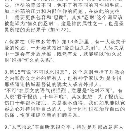
员。信徒的背景不同，免不了有不同的习性和毛病。
加上外部的压力和内部信仰的问题，在彼此的交往
上，需要更多包容和“忍耐”。其实“忍耐”这个词应该
被翻译为“恒久的忍耐”，这是神的属性之一，也是圣
灵所结的美好果子 (加5:22)。
7.保罗在《哥林多前书》第13章那里，有一大段关于
爱的论述，一开始就指出“爱是恒久忍耐”。人际关系
中一定会有矛盾摩擦，既然有爱，就能够以“恒久忍
耐”维持“恒久的关系”。
8.第15节说“不可以恶报恶”，这个原则包括了对教会
之内和教会之外的所有人，也有神学家认为:是专指
那些逼迫帖城基督徒的犹太人或者外邦人。
“不可”在原文的语气很强烈，意思是“绝对不可”。有
人说“君子报仇，十年不晚”。其实想想，为了报仇让
伤口十年都不结疤，真是很不值得。我们如果能以宽
容之心对待得罪自己的人，等于同时也在治疗自己的
伤痛，恢复和建立新的和睦关系。
9.“以恶报恶”表面听来很公平，特别是对那故意害人