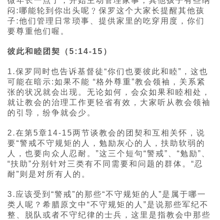
微年长一点了，开始主动管理家事，其他孩子有些纳
闷:哪能轮到你出头呢﹖保罗这个大家长提醒其他孩
子:他们管理日常琐事、提供家里的吃穿用度，你们
要尊重他们喔。
彼此和睦团契（5:14-15）
1.保罗同时也告诉基督徒“你们也要彼此和睦”，这也
可能在暗示:如果不能 “格外尊重”教会领袖，关系紧
张的状况就会出现。无论如何，会众如果和睦相处，
就让教会的治理工作更轻省有效，大家听从教会领袖
的引导，纷争就会少。
2.在第5章14-15两节谈教会的团契和互相关怀，说
要“警戒不守规矩的人，勉励灰心的人，扶助软弱的
人，也要向众人忍耐。”这三个短句“警戒”、“勉励”、
“扶助”分别针对三类有不同需要和问题的群体。“忍
耐”则是对所有人的。
3.应该受到“警戒”的那些“不守规矩的人”是属于哪一
类人呢？希腊原文中“不守规矩的人”是说那些军纪不
整、脱队或者不守纪律的士兵，这里是指教会中那些