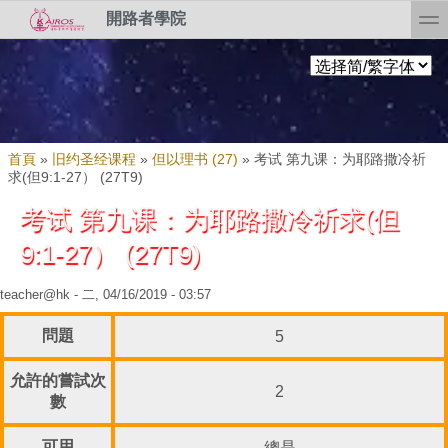
Skip to search
移至主內容
toggl
開路者學院
您在這裡
首頁
»
旧约圣经课程
»
但以理书 (27)
»
考试 第九课：为耶路撒冷祈
求(但9:1-27） (27T9)
考试 第九课：为耶路撒冷祈求(但
9:1-27） (27T9)
teacher@hk
- 二, 04/16/2019 - 03:57
問題
5
允許的嘗試次
2
數
可用
總是