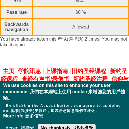
Pass rate
60 %
Backwards
Allowed
navigation
You have already taken this 考试(选择题) 2 times. You may not
take it again.
主選單
主页
学院讯息
上课指南
旧约圣经课程
新约圣
经课程
查经有声书/录像书
新约圣经注释
信仰与
We use cookies on this site to enhance your user
实践
experience. 我們在本網站上使用 cookie 來增強您的用戶體
驗。
By clicking the Accept button, you agree to us doing
so. 點擊[我接受]受按鈕，即表示您同意我們這樣做。
More info 更多信息
Accept 我接受
No, thanks 不，我不接受