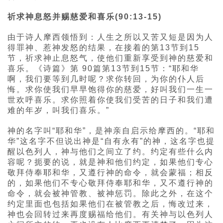
祈求神息怒并赐慈爱和喜乐(90:13-15)
由于诗人摩西领悟到：人生之所以又苦又短是因为人
得罪神、惹神发怒的结果，在接着的第13节到15
节，祈求神止息怒气，使他们重新享受到神的慈爱和
喜乐。《诗篇》第 90篇第13节到15节：“耶和华
啊，我们要等到几时呢？求你转回，为你的仆人后
悔。求你使我们早早饱得你的慈爱，好叫我们一生一
世欢呼喜乐。求你照着你使我们受苦的日子和我们遭
难的年岁，叫我们喜乐。”
神的名字叫“耶和华”，是神亲自启示给摩西的。“耶和
华”这名字不但说出神是“自有永有”的神，这名字也提
醒以色列人，神与他们之间立了约。约定有些什么内
容呢？扼要的说，就是神和他们约定，如果他们专心
敬拜侍奉耶和华，又遵行神的命令，就会蒙福；相反
的，如果他们不专心敬拜侍奉耶和华，又不遵行神的
命令，就会被神管教、被神惩罚。除此之外，在这个
约定里面也包括如果他们在被管教之后，悔改过来，
神也会回转过来再度赐福给他们。有关神与以色列人