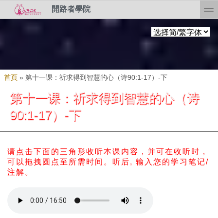
Skip to search
移至主內容
toggl
開路者學院
您在這裡
首頁
»
第十一课：祈求得到智慧的心（诗90:1-17）-下
第十一课：祈求得到智慧的心（诗
90:1-17）-下
请点击下面的三角形收听本课内容，并可在收听时，
可以拖拽圆点至所需时间。
听后, 输入您的学习笔记/
注解。