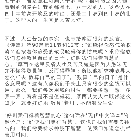
七十岁．若是强壮可到八十岁”呢？很可能是因为他
看到的倒毙在旷野的都是七、八十岁的人。这些人在
四十年前离开埃及的时候，还是二十岁到四十岁的壮
丁。这些人的一生真是又苦又短。
不过，人生苦短的事实，也带给摩西很好的反省。
《诗篇》第90篇第11节和12节：“谁晓得你怒气的权
势？谁按着你该受的敬畏晓得你的愤怒呢？求你指教
我们怎样数算自己的日子，好叫我们得着智慧的
心。”摩西在这里反省人生又苦又短是因为人愚昧无
知不懂得敬畏神，反而得罪神；所以他祈求神教导人
怎么样去“数算自己的日子”。“数算自己的日子”是什
么意思呢？这有点像我们手头上只有很少的金钱可以
用，那么，我们每次用钱的时候，都要多想一想、多
算一算，看看是不是值得花。摩西认为人生既然这么
短少，就要好好地“数算”着用，不能浪费生命。
“好叫我们得着智慧的心”这句话在“现代中文译本”的
翻译是：“好使我们更有智慧”。这也是我们需要去祷
告的，我们需要祈求神赐下智慧，使我们知道怎么样
善用时间。