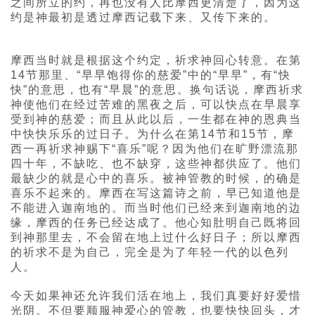
之间所立的约，再也没有人比摩西更清楚了，因为这
约是神最初是透过摩西记载下来、又传下来的。
摩西当时就是根据这个约定，祈求神回心转意。在第
14节那里、“早早饱得你的慈爱”中的“早早”，有“快
快”的意思，也有“早晨”的意思。换句话说，摩西祈求
神使他们在经过苦难的黑夜之后，可以快点在早晨享
受到神的慈爱；而且从此以后，一生都在神的恩典当
中快快乐乐的过日子。为什么在第14节和15节，摩
西一再祈求神赐下“喜乐”呢？因为他们在旷野漂流那
四十年，不缺吃、也不缺穿，这些神都供应了。他们
最缺少的就是心中的喜乐。被神管教的时候，的确是
喜乐不起来的。摩西在写这篇诗之前，早已知道他是
不能进入迦南地的。而当时他们已经来到迦南地的边
缘，摩西的任务已经达成了。他心知肚明自己既将回
到神那里去，不会留在地上过什么好日子；所以摩西
的祈求不是为自己，完全是为了年轻一代的以色列
人。
今天如果神还允许我们活在地上，我们真要好好爱惜
光阴。不但要顺服神爱心的管教，也要快快回头，才