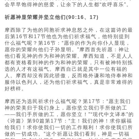
会早早饱得神的慈爱，让余下的人生都“欢呼喜乐”。
祈愿神显荣耀并坚立他们(90:16、17)
摩西除了为他的同胞祈求神息怒之外，在这篇诗的最
后第16节和17节他也为他们祈求福气，他特别提到
什么福气呢？第16节：“愿你的作为向你仆人显现，
愿你的荣耀向他们子孙显明。”摩西首先祈愿：神让
他们看见神的作为和神的荣耀。摩西知道，不是人人
都有资格看到神的作为和神的荣耀，只有被神特别拣
选的人才有这福气。摩西自己就是其中一位有福的
人。摩西却没有因此骄傲，反而格外谦和地侍奉神和
服侍以色列人，还为他们祈求福气，真是非常难得的
好榜样。
摩西还为选民祈求什么福气呢？第17节：“愿主我们
神的荣美归于我们身上，愿你坚立我们手所做的工
——我们手所做的工，愿你坚立！”“现代中文译本”的
《诗篇》第90篇第17节：“主！我们的神！求你赐福
给我们！求你使我们一切的工作顺利！求你使我们所
做的一切成功。”这个祈愿让我们看到，神是一切福