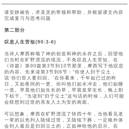
请安静祷告，求圣灵的带领和帮助，并根据课文内容
完成复习与思考问题
第二部分
叹息人生苦短(90:3-6)
当诗人摩西称颂了神的创造和神的永存之后，回望他
们当时在旷野漂流的现况，不免叹息人生苦短。在
《诗篇》第90篇第3节到10节那里，摩西写下他叹息
的内容。先来读第3节到6节：“你使人归于尘土，
说‘你们世人要归回。’在你看来，千年如已过的昨
日，又如夜间的一更。你叫他们如水冲去，他们如睡
一觉。早晨他们如生长的草，早晨发芽生长，晚上割
下枯干。”当读到“归于尘土”这句话的时候，人们可能
会联想到过世的亲友入土为安的画面。
可以想象，摩西在旷野漂流了快四十年，当他看见老
一辈的以色列人陆续过世，又陆续下葬，一定格外体
会到人最后是归回尘土的，正如神给他的启示。在