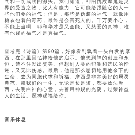
气和一切成功的源头。我们知道，神的仇敌摩鬼是灵
界的受造之物，比人有能力，它可能给跟随它的人一
些他们要的福气；但是，那些是伪装的福气，就像用
糖衣包着的毒药，最终是会害死人的。千万要小心，
不能上当啊！耶和华才是又全能、又慈爱的真神，唯
有他赐的福气才是真福气。
查考完《诗篇》第90篇，好像看到飘着一头白发的摩
西，在那里回忆神给他的启示。他想到神的创造和永
恒，禁不住发出赞美。但想到人类的犯罪和选民的悖
逆，又无比伤感。最后，他是那么恳切地用他余下的
生命，去为同胞代求和祈福。摩西是非常美好的属灵
典范。愿我们的一生，无论是长是短，都要效法摩
西，去明白神的心意，去善用神赐的光阴，过荣神益
人的生活。愿神赐福给你。
音乐休息