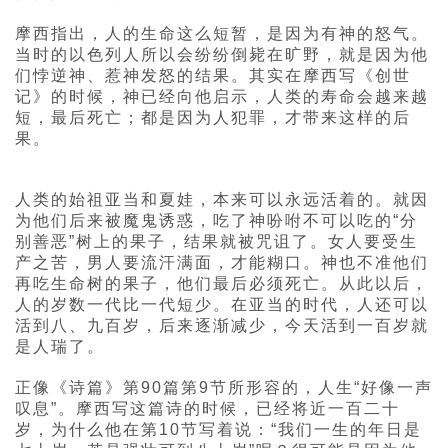
摩西指出，人的生命这么短暂，是因为有神的怒气。
当时的以色列人所以会纷纷倒毙在旷野，就是因为他
们悖逆神、惹神发怒的结果。其实在摩西写《创世
记》的时候，神已经向他启示，人类的寿命会越来越
短，最后死亡；都是因为人犯罪，才带来这样的后
果。
人类的始祖亚当和夏娃，本来可以永远活着的。就因
为他们后来被魔鬼诱惑，吃了神吩咐不可以吃的“分
别善恶”树上的果子，结果就被咒诅了。女人要受生
产之苦，男人要流汗满面，才能糊口。神也不准他们
再吃生命树的果子，他们最后必须死亡。从此以后，
人的岁数一代比一代短少。在亚当的时代，人还可以
活到八、九百岁，后来逐渐减少，今天活到一百岁就
是人瑞了。
正像《诗篇》第90篇第9节所形容的，人生“好像一声
叹息”。摩西写这篇诗的时候，已经将近一百二十
岁，为什么他在第10节写着说：“我们一生的年日是