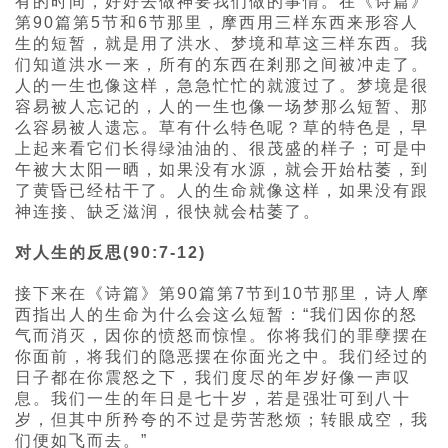
有的时间，好好去做神要我们做的事情。在《诗篇》
第90篇第5节和6节那里，摩西用三样东西来形容人
生的短暂，就是用了洪水、梦境和草这三样东西。我
们知道洪水一来，所有的东西在剎那之间被冲走了。
人的一生也像这样，急急忙忙的就渡过了。梦境是很
容易被人忘记的，人的一生也像一场梦那么短暂、那
么容易被人遗忘。草有什么特色呢？草的特色是，早
上起来看它们长得绿油油的、很茂盛的样子；可是中
午被大太阳一晒，如果没有水源，就会开始枯萎，到
了黄昏已经枯干了。人的生命就像这样，如果没有跟
神连接、缺乏滋润，很快就会枯萎了。
对人生的反思(90:7-12)
接下来在《诗篇》第90篇第7节到10节那里，诗人摩
西指出人的生命为什么会这么短暂：“我们因你的怒
气而消灭，因你的愤怒而惊惶。你将我们的罪孽摆在
你面前，将我们的隐恶摆在你面光之中。我们经过的
日子都在你震怒之下，我们度尽的年岁好像一声叹
息。我们一生的年日是七十岁，若是强壮可到八十
岁，但其中所矜夸的不过是劳苦愁烦；转眼成空，我
们便如飞而去。”