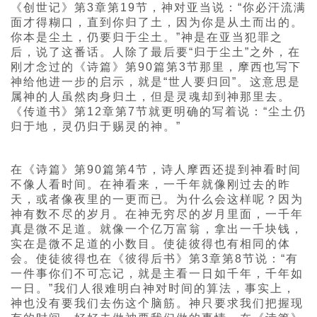
《创世记》第3章第19节，神对亚当说：“你必汗流满
面才得糊口，直到你归了土，因为你是从土而出的。
你本是尘土，仍要归于尘土。”神是在亚当犯罪之
后，说了这番话。人除了最后要“归于尘土”之外，在
刚才念过的《诗篇》第90篇第3节那里，摩西也写下
神给他进一步的启示，就是“世人要归回”。这意思是
属神的人虽然肉身归土，但是灵魂却到神那里去。
《传道书》第12章第7节就更明确的写着说：“尘土仍
归于地，灵仍归于赐灵的神。”
在《诗篇》第90篇第4节，诗人摩西还提到神看时间
不像人看时间。在神看来，一千年就像刚过去的昨
天，或者像夜里的一更而已。为什么会这样呢？因为
神有数不尽的岁月。在神无穷尽的岁月里面，一千年
真是微不足道。就像一个亿万富翁，拿出一千块钱，
实在是微不足道的小数目。使徒彼得也有相同的体
会。使徒彼得也在《彼得后书》第3章第8节说：“有
一件事你们不可忘记，就是主看一日如千年，千年如
一日。”我们人很难明白神对时间的算法，事实上，
神也没有要我们去伤这个脑筋。神只要求我们把握现