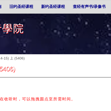
南
旧约圣经课程
新约圣经课程
查经有声书/录像书
者學院
5) 上 (5406)
406)
在收听时，可以拖拽圆点至所需时间。