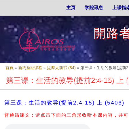
Skip to search
移至主內容
主選單
主页
学院讯息
上课指
開路
您在這裡
首頁
»
新约圣经课程
»
提摩太前书 (54)
»
第三课：生活的教导(提前2:4-1
第三课：生活的教导(提前2:4-15) 上 (5
第三课：生活的教导(提前2:4-15) 上 (5406)
普通话课文：请点击下面的三角形收听本课内容，并可