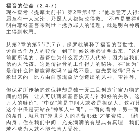
福音的使命（2:4-7）
现在查考《提摩太前书》第2章第4节：“他愿意万人得
愿意有一人沉沦，乃愿人人都悔改得救。”不单是要得
明白耶稣基督来到世上拯救罪人的道理，就是明白神
主得到救恩。
从第2章的第5节到7节，保罗就解释了福音的普世性
舍自己作万人的赎价，到了时候这事必证明出来。”这
前面所说的，基督徒为什么要为万人代祷；因为当我
信的人代祷。这是传福音的工作得力的秘诀。在“因为
是信什么神都能得救吗？当然不是。首先要晓得“只有
象出来的，比方由自然现象所创造出的风神、雷神等
但保罗所传扬的这位神却是独一无二且创造宇宙万物
间的阻隔，让人可以藉着基督恢复与神和好的关系。这
万人的赎价”。“中保”就是中间人或者是担保人。这
这个中保是要站在“神和人中间”，一面向着神，另一
的条件，就只有“降世为人的基督耶稣”才够资格。《约
肉身，住在我们中间，充充满满的有恩典有真理，我
若不成为人就不能代替人受死。