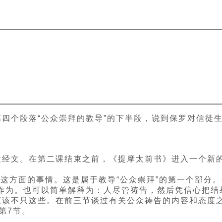
四个段落“公众崇拜的教导”的下半段，说到保罗对信徒
段经文。在第二课结束之前，《提摩太前书》进入一个新
过这方面的事情。这是属于教导“公众崇拜”的第一个部分
作为。也可以简单解释为：人尽管祷告，然后凭信心把结
应该不只这些。在前三节谈过有关公众祷告的内容和态度之
第7节。