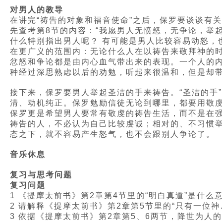
对男人的教导
在讲完“祷告的对象和福音使命”之后，保罗要谈谈有
先查考第8节的内容：“我愿男人无愤怒，无争论，举
什么特别指出男人呢？ 有可能是男人比较容易动怒
在更广义的范围内：无论什么人在以祷告来敬拜神的时
忿怒和争论都是由内心血气带出来的表现。一个人的内
种经过深思熟虑以后的劝勉，听起来很温和，但是却
接下来，保罗要男人举起圣洁的手来祷告。“圣洁的手
清、动机纯正。保罗勉励信徒无论到哪里，都要用敬
保罗更是希望男人要常有敬虔的祷告生活，而不是在
祷告的人，不必认为自己比较虔诚；相对的、不习惯
态之下，就不容易产生怒气，也不会跟别人争论了。
音乐休息
复习与思考问题
复习问题
1 《提摩太前书》第2章第4节里的“明白真道”是什么
2 请解释《提摩太前书》第2章第5节里的“只有一位神
3 依据《提摩太前书》第2章第5、6两节，降世为