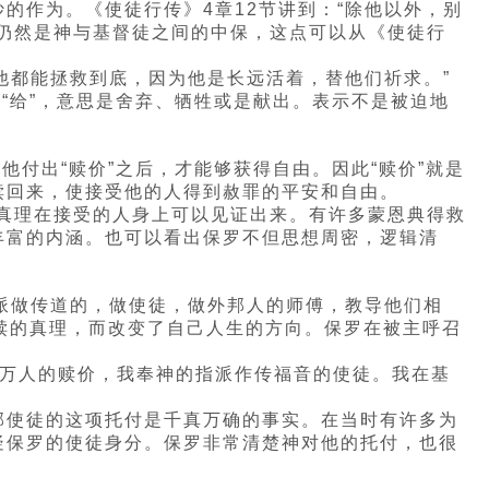
的作为。《使徒行传》4章12节讲到：“除他以外，别
仍然是神与基督徒之间的中保，这点可以从《使徒行
他都能拯救到底，因为他是长远活着，替他们祈求。”
“给”，意思是舍弃、牺牲或是献出。表示不是被迫地
付出“赎价”之后，才能够获得自由。因此“赎价”就是
赎回来，使接受他的人得到赦罪的平安和自由。
的真理在接受的人身上可以见证出来。有许多蒙恩典得救
丰富的内涵。也可以看出保罗不但思想周密，逻辑清
奉派做传道的，做使徒，做外邦人的师傅，教导他们相
救赎的真理，而改变了自己人生的方向。保罗在被主呼召
作万人的赎价，我奉神的指派作传福音的使徒。我在基
邦使徒的这项托付是千真万确的事实。在当时有许多为
疑保罗的使徒身分。保罗非常清楚神对他的托付，也很