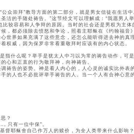
关“公众崇拜”教导方面的第二部分，就是男女信徒在生活中
起圣洁的手随处祷告。”这节经文可以理解成：“我愿男人
，也比较容易和人争辩的原因。当时的社会还是男权为主体
候，都必须除去愤怒和争论，照着主耶稣在《约翰福音》
心世界如果充满了这些意念，还怎么能听得进去神的真理
带着权威，因为保罗非常看重敬拜时应该有的内心状态。
”是指什么呢？举手是犹太人中习以为常的祷告动作，可
虔的心和正直的行为敬拜神，向神祷告。
强调祷告的姿势。神是看人内心的，人心灵的诚实比外表
举手的人也不必批评举手祷告的人。当一个人有合神心意
意思？
…, 只有一位中保”。
人的基督耶稣舍自己作万人的赎价，为全人类带来什么影响