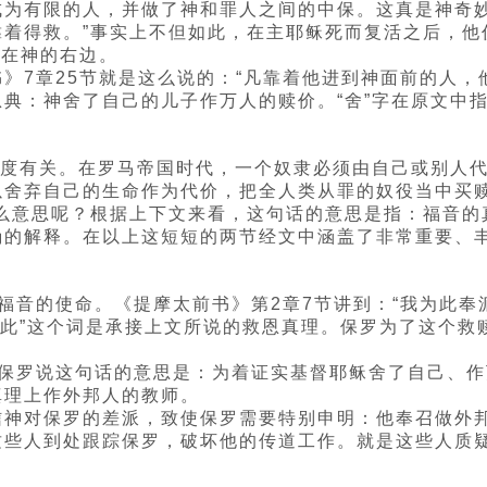
为有限的人，并做了神和罪人之间的中保。这真是神奇妙
靠着得救。”事实上不但如此，在主耶稣死而复活之后，他
站在神的右边。
》7章25节就是这么说的：“凡靠着他进到神面前的人，
典：神舍了自己的儿子作万人的赎价。“舍”字在原文中指
制度有关。在罗马帝国时代，一个奴隶必须由自己或别人代他
以舍弃自己的生命作为代价，把全人类从罪的奴役当中买
什么意思呢？根据上下文来看，这句话的意思是指：福音
确的解释。在以上这短短的两节经文中涵盖了非常重要、
福音的使命。《提摩太前书》第2章7节讲到：“我为此
为此”这个词是承接上文所说的救恩真理。保罗为了这个
。
。保罗说这句话的意思是：为着证实基督耶稣舍了自己、
真理上作外邦人的教师。
信神对保罗的差派，致使保罗需要特别申明：他奉召做外
这些人到处跟踪保罗，破坏他的传道工作。就是这些人质