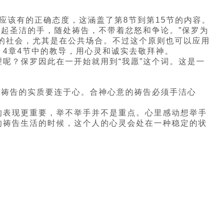
应该有的正确态度，这涵盖了第8节到第15节的内容。
举起圣洁的手，随处祷告，不带着忿怒和争论。”保罗为
的社会，尤其是在公共场合。不过这个原则也可以应用
4章4节中的教导，用心灵和诚实去敬拜神。
呢？保罗因此在一开始就用到“我愿”这个词。这是一
是祷告的实质要连于心。合神心意的祷告必须手洁心
的表现更重要，举不举手并不是重点。心里感动想举手
的祷告生活的时候，这个人的心灵会处在一种稳定的状
？