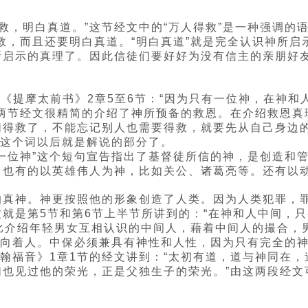
救，明白真道。”这节经文中的“万人得救”是一种强调的
救，而且还要明白真道。“明白真道”就是完全认识神所
所启示的真理了。因此信徒们要好好为没有信主的亲朋好
。《提摩太前书》2章5至6节：“因为只有一位神，在神
两节经文很精简的介绍了神所预备的救恩。在介绍救恩真理
们得救了，不能忘记别人也需要得救，就要先从自己身边
”这个词以后就是解说的部分了。
一位神”这个短句宣告指出了基督徒所信的神，是创造和
。也有的以英雄伟人为神，比如关公、诸葛亮等。还有以
的真神。神更按照他的形象创造了人类。因为人类犯罪，
就是第5节和第6节上半节所讲到的：“在神和人中间，
好比介绍年轻男女互相认识的中间人，藉着中间人的撮合，
面向着人。中保必须兼具有神性和人性，因为只有完全的
翰福音》1章1节的经文讲到：“太初有道，道与神同在，道
们也见过他的荣光，正是父独生子的荣光。”由这两段经文