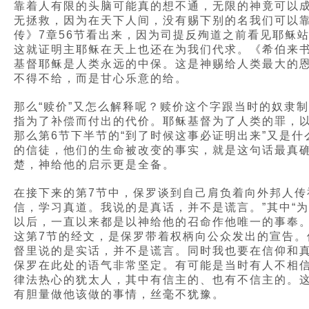
靠着人有限的头脑可能真的想不通，无限的神竟可以成
无拯救，因为在天下人间，没有赐下别的名我们可以
传》7章56节看出来，因为司提反殉道之前看见耶稣
这就证明主耶稣在天上也还在为我们代求。《希伯来书
基督耶稣是人类永远的中保。这是神赐给人类最大的恩
不得不给，而是甘心乐意的给。
那么“赎价”又怎么解释呢？赎价这个字跟当时的奴隶
指为了补偿而付出的代价。耶稣基督为了人类的罪，
那么第6节下半节的“到了时候这事必证明出来”又是
的信徒，他们的生命被改变的事实，就是这句话最真
楚，神给他的启示更是全备。
在接下来的第7节中，保罗谈到自己肩负着向外邦人传
信，学习真道。我说的是真话，并不是谎言。”其中“
以后，一直以来都是以神给他的召命作他唯一的事奉
这第7节的经文，是保罗带着权柄向公众发出的宣告
督里说的是实话，并不是谎言。同时我也要在信仰和
保罗在此处的语气非常坚定。有可能是当时有人不相
律法热心的犹太人，其中有信主的、也有不信主的。
有胆量做他该做的事情，丝毫不犹豫。