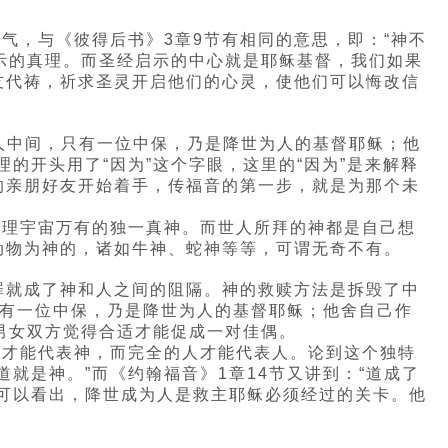
语气，与《彼得后书》3章9节有相同的意思，即：“神不
启示的真理。而圣经启示的中心就是耶稣基督，我们如果
友代祷，祈求圣灵开启他们的心灵，使他们可以悔改信
和人中间，只有一位中保，乃是降世为人的基督耶稣；他
的开头用了“因为”这个字眼，这里的“因为”是来解释
的亲朋好友开始着手，传福音的第一步，就是为那个未
管理宇宙万有的独一真神。而世人所拜的神都是自己想
动物为神的，诸如牛神、蛇神等等，可谓无奇不有。
罪就成了神和人之间的阻隔。神的救赎方法是拆毁了中
只有一位中保，乃是降世为人的基督耶稣；他舍自己作
男女双方觉得合适才能促成一对佳偶。
神才能代表神，而完全的人才能代表人。论到这个独特
就是神。”而《约翰福音》1章14节又讲到：“道成了
可以看出，降世成为人是救主耶稣必须经过的关卡。他