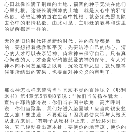
心田就像长满了荆棘的土地，福音的种子无法在他们
心里扎根。这些长满荆棘的土地，就是人心中的邪情
私欲。若想让神的道在生命中扎根，就必须先愿意除
去心中的邪情私欲。由此可见，主耶稣的教导和这里
的提醒都是一样的。
无论是旧约时代还是新约时代，神的教导都是一致
的，要想得着拯救和平安，先要洁净自己的内心。清
心的人才可以去亲近神、倚靠神来保守自己。只有真
心悔改的人，才会蒙守约施慈爱的神的保守。有人对
神不闻不问甚至嗤之以鼻，沉沦在罪恶里，就只能等
候罪所结出的苦果，也要面对神公义的审判了。
那么神怎么样来警告当时冥顽不灵的百姓呢？《耶利
米书》第4章第5节到8节说：“‘你们当传扬在犹大，
宣告在耶路撒冷说：你们当在国中吹角，高声呼叫
说：你们当聚集，我们好进入坚固城！应当向锡安竖
立大旗！要逃避，不要迟延！因我必使灾祸与大毁灭
从北方来到。'有狮子从密林中上来，是毁坏列国
的。它已经动身出离本处，要使你的地荒凉，使你的