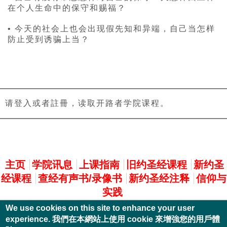
在个人生命中的保守和赐福？
• 今天的社会上也会出现假先知和异端，自己当怎样
防止受到诱骗上当？
请登入或者註冊，读取开路者学院课程。
主選單
主页
学院讯息
上课指南
旧约圣经课程
新约圣
经课程
查经有声书/录像书
新约圣经注释
信仰与
实践
We use cookies on this site to enhance your user
experience. 我們在本網站上使用 cookie 來增強您的用戶體