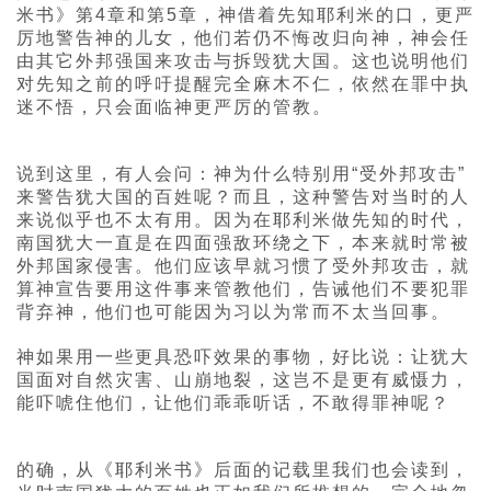
米书》第4章和第5章，神借着先知耶利米的口，更严
厉地警告神的儿女，他们若仍不悔改归向神，神会任
由其它外邦强国来攻击与拆毁犹大国。这也说明他们
对先知之前的呼吁提醒完全麻木不仁，依然在罪中执
迷不悟，只会面临神更严厉的管教。
说到这里，有人会问：神为什么特别用“受外邦攻击”
来警告犹大国的百姓呢？而且，这种警告对当时的人
来说似乎也不太有用。因为在耶利米做先知的时代，
南国犹大一直是在四面强敌环绕之下，本来就时常被
外邦国家侵害。他们应该早就习惯了受外邦攻击，就
算神宣告要用这件事来管教他们，告诫他们不要犯罪
背弃神，他们也可能因为习以为常而不太当回事。
神如果用一些更具恐吓效果的事物，好比说：让犹大
国面对自然灾害、山崩地裂，这岂不是更有威慑力，
能吓唬住他们，让他们乖乖听话，不敢得罪神呢？
的确，从《耶利米书》后面的记载里我们也会读到，