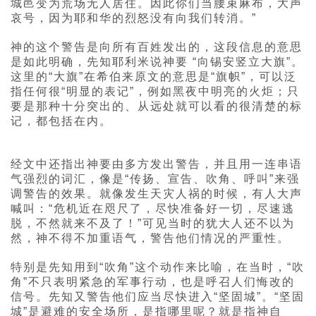
城邑变为荒场无人居住。因此你们当腰束麻布，大声
哀号，因为耶和华的烈怒没有向我们转消。”
神的这个警告是向所有百姓发出的，这段信息的意思
是如此明确，先知耶利米说神要 “向锡安竖立大旗”。
这里的“大旗”在希伯来原文的意思是“旗帜”，可以泛
指任何很“明显的表记”，例如黑夜中明亮的火炬；只
要是那种十分突出的、从远处就可以看的很清楚的标
记，都包括在内。
经文中还指出神要由多方发出警告，并且用一连串语
气强烈的词汇，像是“传扬、宣告、吹角、呼叫”来强
调警告的效果。就像发生天灾人祸的时候，有人大声
喊叫：“危机近在咫尺了，尽快准备好一切，尽速逃
脱，不然就来不及了！”可见当时的犹大人还不以为
然，神不得不加重语气，警告他们情况的严重性。
特别是先知用到“吹角”这个动作来比喻，在当时，“吹
角”不只表明紧急的军事行动，也是呼召人们悔改的
信号。先知又警告他们应当尽快进入“坚固城”。“坚固
城”是避难的安全场所，是指哪里呢？就是指神自