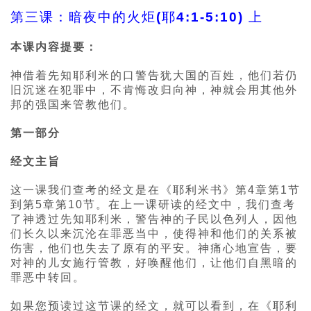
第三课：暗夜中的火炬(耶4:1-5:10) 上
本课内容提要：
神借着先知耶利米的口警告犹大国的百姓，他们若仍
旧沉迷在犯罪中，不肯悔改归向神，神就会用其他外
邦的强国来管教他们。
第一部分
经文主旨
这一课我们查考的经文是在《耶利米书》第4章第1节
到第5章第10节。在上一课研读的经文中，我们查考
了神透过先知耶利米，警告神的子民以色列人，因他
们长久以来沉沦在罪恶当中，使得神和他们的关系被
伤害，他们也失去了原有的平安。神痛心地宣告，要
对神的儿女施行管教，好唤醒他们，让他们自黑暗的
罪恶中转回。
如果您预读过这节课的经文，就可以看到，在《耶利