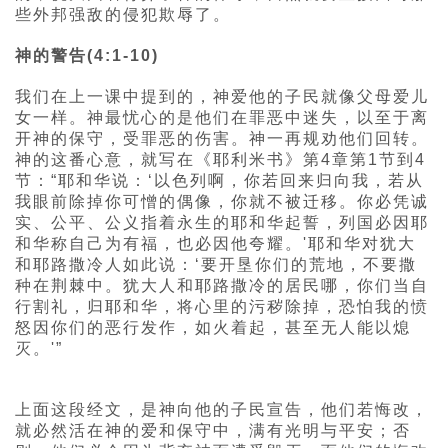
些外邦强敌的侵犯欺辱了。
神的警告(4:1-10)
我们在上一课中提到的，神爱他的子民就像父母爱儿
女一样。神最忧心的是他们在罪恶中迷失，以至于离
开神的保守，受罪恶的伤害。神一再规劝他们回转。
神的这番心意，就写在《耶利米书》第4章第1节到4
节：“耶和华说：‘以色列啊，你若回来归向我，若从
我眼前除掉你可憎的偶像，你就不被迁移。你必凭诚
实、公平、公义指着永生的耶和华起誓，列国必因耶
和华称自己为有福，也必因他夸耀。'耶和华对犹大
和耶路撒冷人如此说：‘要开垦你们的荒地，不要撒
种在荆棘中。犹大人和耶路撒冷的居民哪，你们当自
行割礼，归耶和华，将心里的污秽除掉，恐怕我的愤
怒因你们的恶行发作，如火着起，甚至无人能以熄
灭。'”
上面这段经文，是神向他的子民宣告，他们若悔改，
就必然活在神的爱和保守中，满有光明与平安；否