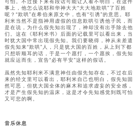
可怕。不过接下来有段话可能让人看不明白，在这件
事上，他怎么说耶和华神大大“大大地欺哄”了百姓
呢？“欺哄”在希伯来原文中，也有“引诱”的意思。耶
利米当然不是指神用虚假的信息欺哄引诱他子民，而
是在说，为什么假先知出现了，神却没有出手除去他
们。这在《耶利米书》后面的记载里可以看出来，当
时犹大国中常出现假先知。我们要晓得，神从未差遣
假先知来“欺哄”人，只是犹大国的百姓，从上到下都
只想听顺耳的话，于是一个愿打，一个愿挨，假先知
就应运而生，宣告“必有平安”这样的假话。
虽然先知耶利米不满意神任由假先知存在，不过在后
来的经文里可以看出，耶利米自己也明白，假先知固
然可恶，但犹大国全体的麻木和追求虚妄的安全感，
才是产生假先知的温床，这是才令先知感觉到既可怕
又可悲的啊。
音乐休息