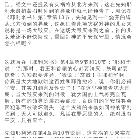
己。经文中还提及有灾祸将从北方来到，这在先知耶
利米最初蒙召时见到的异象中就已经预告了，就记在
《耶利米书》第1章第13节，先知见到一个烧开的锅
从北方倾倒的异象，这象征着此项灾祸对神的儿女来
说将是一场大毁灭。在这场大毁灭来到之前，神的儿
女若还不赶快悔改，重回到神的平安保守里，情况会
怎么样呢？
这就写在《耶利米书》第4章第9节和10节：“耶和华
说：‘到那时，君王和首领的心都要消灭，祭司都要
惊奇，先知都要诧异。'我说：‘哀哉！主耶和华啊，
你真是大大地欺哄这百姓和耶路撒冷，说：你们必得
平安。其实刀剑害及性命了！'”在这里神警告犹大国
民，当大毁灭来到的时候，犹大国的士气将完全瓦
解，所有的领导阶层都会崩溃，百姓们的平安感将会
因犯罪而被破坏消失，这个灾祸的来临如同神的审判
临到，无人可以避免。凡活在罪恶里的人，绝对没有
平安，只有灭亡。
先知耶利米在第4章第10节说到，这灾祸的后果实在