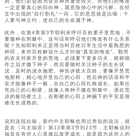
则，他们必会因为背弃神而遭受毁灭。而他们的悔改
一定是要真心的归向神，愿意除掉心中的污秽。在经
文中出现的“自行割礼”一词，它的意思就是比喻：个
人要与神立约，使自己的生命属于神。
此外，在第4章第3节耶利米呼吁百姓要开垦荒地，不
要撒种在荆棘中。这句话和呼召他们悔改有什么关系
呢？先知耶利米正是用当时百姓日常生活中最熟悉的
种田，来对百姓解说什么才叫做“真实的悔改”。勤劳
的农夫对新开垦的荒地，必须要下更多功夫，精耕细
作之后才撒下种子，然后要随时关注种子的生长状
况，及时的浇水施肥。神告诉犹大百姓，要像开垦荒
地那样，精心地开垦自己的心田，然后神的话语和平
安才能像种子一般，在自己的心田扎根成长。如果任
凭自己的心刚硬，就像人将种子撒在荆棘中、洒在荒
凉的板结硬土上，在刚硬的心田上神赐下的平安是很
难生长成熟的。
说到这段比喻，新约中主耶稣也用过类似的说法，就
是在《马太福音》第13章第3节到23节，主耶稣说到
福音在有些人心里难以发芽成长，就是因为这些人的