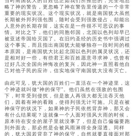
当时南国犹大的百姓也正如我们所推想的，完全地忽
略了神的警告，更忽略了神在警告里传递的一个非常
重要的现实状况。这个现实状况，就是南国犹大虽然
长期被外邦列强包围，随时会受到强敌侵占，却能出
人意外的长期存留，这实在是一件很不可思议的事
情。对比之下，他们的同胞邻国，北国以色列却早已
被亚述帝国给灭国了。在旧约圣经的历史书中强调过
这个事实，而且指出南国犹大能够独存一段时间的根
本原因，是南国犹大比起北国以色列的属灵状况，还
是相对好一些，有些君王和百姓愿意寻求神，也曾有
过好几次全国向神悔改的复兴，因此神一直照着他自
己对他子民的应许，信实地保守南国犹大没有灭亡。
由此可见，犹大国的百姓们一直活在一个神迹里，这
个神迹就叫做“神的保守”。他们虽然在强敌的包围
下，时常受到侵扰，但是敌人再强大都无法吞灭他
们，因着有神的看顾，使得列强无计可施。只是在被
神保守的状况下，如果神的子民依然背弃神，那又会
有什么结果呢？这就像一个人面对强风大雨的时候，
原本待在安全的屋子里就没事了，但是自己偏偏要跑
到外面去，那必然是会被风雨淋得全身湿透。同样
的，犹大国若背弃了神的保守，自然就要直接面对那