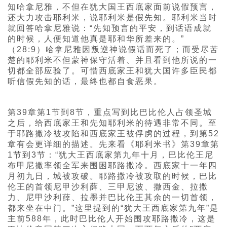
知哈拿尼雅，不但在犹大国王西底家面前说假预言，
还大力攻击耶利米，说耶利米是假先知。耶利米当时
就回答哈拿尼雅说：“先知预言的平安，到话语成就
的时候，人便知道他真是耶和华所差来的。”
（28:9）哈拿尼雅因叛逆神说假话而死了；而受尽苦
楚的耶利米不但蒙神保守活着、并且看到他所说的一
切都全部应验了。可惜西底家王和犹大国许多臣民都
听信假先知的话，最终也都自食恶果。
第39章第1节到8节，重点写到比巴比伦人占领圣城
之后，给西底家王和先知耶利米的待遇非常不同。至
于耶路撒冷被攻陷和西底家王被俘虏的过程，到第52
章有会更详细的描述。先来看《耶利米书》第39章第
1节到3节：“犹大王西底家第九年十月，巴比伦王尼
布甲尼撒率领全军来围困耶路撒冷。西底家十一年四
月初九日，城被攻破。耶路撒冷被攻取的时候，巴比
伦王的首领尼甲沙利薛、三甲尼波、撒西金、拉撒
力、尼甲沙利薛、拉墨并巴比伦王其余的一切首领，
都来坐在中门。”这里提到的“犹大王西底家第九年”是
主前588年，此时巴比伦人开始围攻耶路撒冷，这是