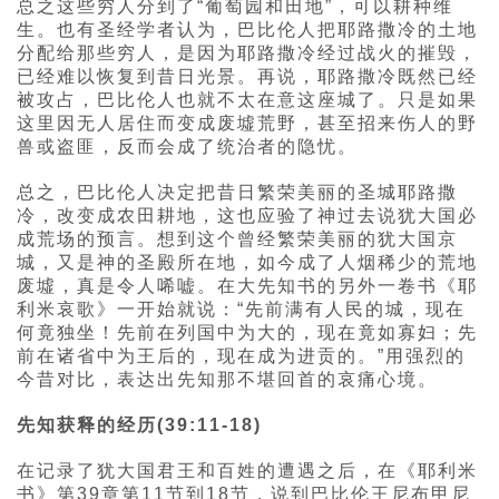
总之这些穷人分到了“葡萄园和田地”，可以耕种维
生。也有圣经学者认为，巴比伦人把耶路撒冷的土地
分配给那些穷人，是因为耶路撒冷经过战火的摧毁，
已经难以恢复到昔日光景。再说，耶路撒冷既然已经
被攻占，巴比伦人也就不太在意这座城了。只是如果
这里因无人居住而变成废墟荒野，甚至招来伤人的野
兽或盗匪，反而会成了统治者的隐忧。
总之，巴比伦人决定把昔日繁荣美丽的圣城耶路撒
冷，改变成农田耕地，这也应验了神过去说犹大国必
成荒场的预言。想到这个曾经繁荣美丽的犹大国京
城，又是神的圣殿所在地，如今成了人烟稀少的荒地
废墟，真是令人唏嘘。在大先知书的另外一卷书《耶
利米哀歌》一开始就说：“先前满有人民的城，现在
何竟独坐！先前在列国中为大的，现在竟如寡妇；先
前在诸省中为王后的，现在成为进贡的。”用强烈的
今昔对比，表达出先知那不堪回首的哀痛心境。
先知获释的经历(39:11-18)
在记录了犹大国君王和百姓的遭遇之后，在《耶利米
书》第39章第11节到18节，说到巴比伦王尼布甲尼