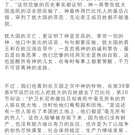
了。”这些悲惨的历史事实都证明，神一再警告犹大
国选民的话全部应验了。神最终用巴比伦人的最后占
领，审判了犹大国的罪恶，无论君王或百姓都不能逃
脱。
犹大国的灭亡，更证明了神是至高的、掌管一切的
神，他口中发出的话语，句句都要应验。犹大国的君
王和百姓沉溺在罪中，一直忽视神的劝诫和警告，最
后是自食恶果，他们悲惨的结局完全是咎由自取。这
也提醒所有神的儿女，在每时每事上都要警醒，千万
不可背离神的道路。
不过，我们也看到在灭国之灾中神的怜悯。在第39章
第9节说巴比伦人把犹大的百姓掳去了巴比伦，第10
节却说：“护卫长尼布撒拉旦却将民中毫无所有的穷
人留在犹大地，当时给他们葡萄园和田地。”是说还
有一些人留在了本国的土地上，他们都是”毫无所有
的穷人”。这些人能够被存留下来，因为他们没有财
产，也没有能力做出有力的反抗。也许是为了让战争
的创伤尽快康复，社会保持稳定，生产力继续发展，