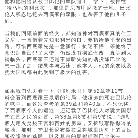
他和他的随从被巴比伦的军队追上、拿下，被押往
“哈马地的利比拉”，那里是尼布甲尼撒的营地。巴比
伦人残忍地挖去西底家的双眼，也杀害了他的儿子
们。
当我们回顾前面的经文，都知道神对西底家真的仁至
义尽，一直借着先知耶利米的口，要指给他平安的出
路。可惜西底家先是一意孤行，执迷不悟，等他终于
意识到自己犯了大错，仍然没有彻底悔改。直等到大
祸临头，西底家王还是不肯听先知的话投降巴比伦，
想一跑了之。结果事与愿违，他本人、他的亲友以及
犹大国民都由此受到了极大的伤害。
如果我们先去看一下《耶利米书》第52章第11节，
就会看到西底家王最后的结局，他凄凉的死在巴比伦
的狱中。而这次查考的第39章和第40章，不只记述
了西底家个人的遭遇，还记载了巴比伦人对犹大国那
些亡国之民的处置，第38章第8节和第9节说：“迦勒
底人用火焚烧王宫和百姓的房屋，又拆毁耶路撒冷的
城墙。那时，护卫长尼布撒拉旦将城里所剩下的百姓
和投降他的逃民，以及其余的民都掳到巴比伦去