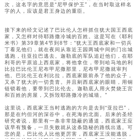
次，这名字的意思是“尼甲保护王”，在当时取这样名
字的人，应该是君王身边的重臣。
接下来的经文记述了巴比伦人怎样抓住犹大国王西底
家，又怎样对待耶路撒冷城的百姓。这是写在《耶利
米书》第39章第4节到8节：“犹大王西底家和一切兵
丁看见他们，就在夜间从靠近王园两城中间的门出城
逃跑，往亚拉巴逃去。迦勒底的军队追赶他们，在耶
利哥的平原追上西底家，将他拿住，带到哈马地的利
比拉巴比伦王尼布甲尼撒那里，尼布甲尼撒就审判
他。巴比伦王在利比拉，西底家眼前杀了他的众子，
又杀了犹大的一切贵胄。并且剜西底家的眼睛，用铜
链锁着他，要带到巴比伦去。迦勒底人用火焚烧王宫
和百姓的房屋，又拆毁耶路撒冷的城墙。”
这里说，西底家王当时逃跑的方向是去到“亚拉巴”，
那是在约但河的深谷中，在死海的北面。后来的圣经
研究者说，那里有一条非常隐蔽的通道，西底家王应
该早有预备，一旦失败就从这条隐秘的路线出逃。可
悲的是，巴比伦人比他更厉害，西底家王没能逃脱，