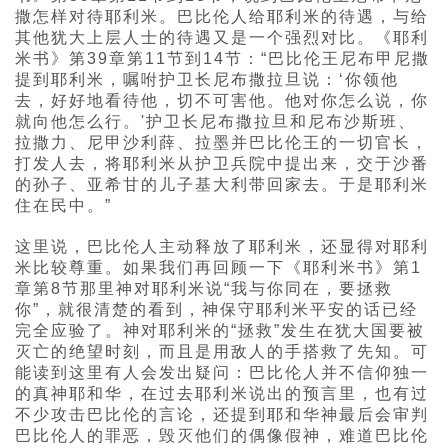
撒怎样对待耶利米。巴比伦人给耶利米的待遇，与给
其他犹大上层人士的待遇又是一个强烈对比。《耶利
米书》第39章第11节到14节：“巴比伦王尼布甲尼撒
提到耶利米，嘱咐护卫长尼布撒拉旦说：‘你领他
去，好好地看待他，切不可害他。他对你怎么说，你
就向他怎么行。'护卫长尼布撒拉旦和尼布沙斯班、
拉撒力、尼甲沙利薛、拉墨并巴比伦王的一切官长，
打发人去，将耶利米从护卫兵院中提出来，交于沙番
的孙子、亚希甘的儿子基大利带回家去。于是耶利米
住在民中。”
这里说，巴比伦人主动释放了耶利米，还显得对耶利
米比较尊重。如果我们再回顾一下《耶利米书》第1
章第8节那里神对耶利米说“我与你同在，要拯救
你”，就很清楚的看到，神保守耶利米平安的话已经
完全应验了。神对耶利米的“拯救”发生在犹大国要被
灭亡的绝望时刻，而且是用敌人的手搭救了先知。可
能读到这里有人会发出疑问：巴比伦人并不信仰独一
的真神耶和华，在过去耶利米说出的预言里，也有过
不少攻击巴比伦的言论，还提到耶和华神最后会审判
巴比伦人的罪恶，毁灭他们的偶像假神，难道巴比伦