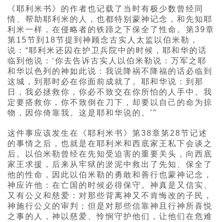
《耶利米书》的作者也记载了当时有极少数曾经同
情、帮助耶利米的人，也都特别蒙神记念，和先知耶
利米一样，在侵略者的铁蹄之下保全了性命。第39章
第15节到18节提到神顾念古实人太监以伯米勒，
说：“耶利米还囚在护卫兵院中的时候，耶和华的话
临到他说：‘你去告诉古实人以伯米勒说：万军之耶
和华以色列的神如此说：我说降祸不降福的话必临到
这城，到那时必在你面前成就了。耶和华说：到那
日，我必拯救你，你必不致交在你所怕的人手中。我
定要搭救你，你不致倒在刀下，却要以自己的命为掠
物，因你倚靠我。这是耶和华说的。’”
这件事应该发生在《耶利米书》第38章第28节记述
的事情之后，也就是在耶利米和西底家王私下会谈之
后。以伯米勒曾经在先知受迫害的重要关头，向西底
家王求援，后来从牢狱的淤泥中救出了先知、保全了
他的性命，因此以伯米勒的勇敢和善行也蒙神记念，
神应许他：在亡国的时候必得保守。神真是又信实、
又有公义和慈爱：对那些背离神又不肯悔改的子民，
神施行公义的审判；但是对那些信靠神且行神所喜悦
之事的人，神以慈爱、怜悯守护他们，让他们在危难