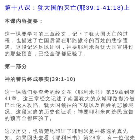
第十八课：犹大国的灭亡(耶39:1-41:18)上
本课内容提要：
这一课要学习的三章经文，记下了犹大国灭亡的过
程，也描述了亡国后留在耶路撒冷的百姓的悲惨遭
遇。这段记述足以证明，神要耶利米向犹大国宣讲过
的那些预言，已经全部都应验了。
第一部分
神的警告终成事实(39:1-10)
这一课我们要查考的经文在《耶利米书》第39章到第
41章。这三章经文记述了南国犹大的京城耶路撒冷被
巴比伦人攻陷、犹大国领袖的下场以及百姓的悲惨境
况。这段沉痛的历史也证明：神要耶利米向选民宣告
的预言全都应验了。
这段历史，也清楚地印证了耶利米是神拣选的真先
知。如果回头去看《耶利米书》第28章，有一位假先