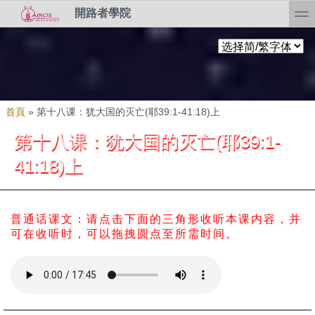
Skip to search
移至主內容
toggl
開路者學院
您在這裡
首頁
»
第十八课：犹大国的灭亡(耶39:1-41:18)上
第十八课：犹大国的灭亡(耶39:1-
41:18)上
普通话课文：请点击下面的三角形收听本课内容，并
可在收听时，可以拖拽圆点至所需时间。