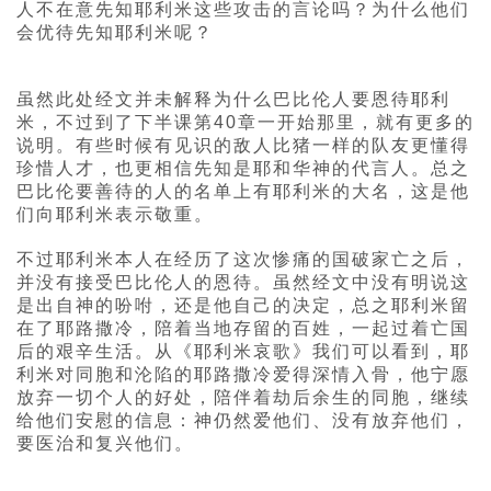
人不在意先知耶利米这些攻击的言论吗？为什么他们
会优待先知耶利米呢？
虽然此处经文并未解释为什么巴比伦人要恩待耶利
米，不过到了下半课第40章一开始那里，就有更多的
说明。有些时候有见识的敌人比猪一样的队友更懂得
珍惜人才，也更相信先知是耶和华神的代言人。总之
巴比伦要善待的人的名单上有耶利米的大名，这是他
们向耶利米表示敬重。
不过耶利米本人在经历了这次惨痛的国破家亡之后，
并没有接受巴比伦人的恩待。虽然经文中没有明说这
是出自神的吩咐，还是他自己的决定，总之耶利米留
在了耶路撒冷，陪着当地存留的百姓，一起过着亡国
后的艰辛生活。从《耶利米哀歌》我们可以看到，耶
利米对同胞和沦陷的耶路撒冷爱得深情入骨，他宁愿
放弃一切个人的好处，陪伴着劫后余生的同胞，继续
给他们安慰的信息：神仍然爱他们、没有放弃他们，
要医治和复兴他们。