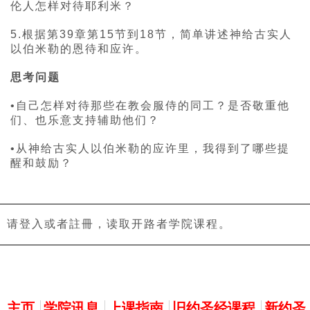
伦人怎样对待耶利米？
5.根据第39章第15节到18节，简单讲述神给古实人
以伯米勒的恩待和应许。
思考问题
•自己怎样对待那些在教会服侍的同工？是否敬重他
们、也乐意支持辅助他们？
•从神给古实人以伯米勒的应许里，我得到了哪些提
醒和鼓励？
请登入或者註冊，读取开路者学院课程。
主選單
主页
学院讯息
上课指南
旧约圣经课程
新约圣