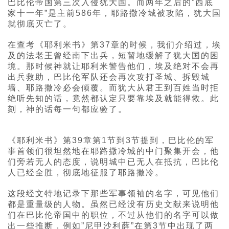
巴比伦帝国第三次入侵犹大国。而两年之后的”西底
家十一年”是主前586年，耶路撒冷城被攻陷，犹大国
就彻底灭亡了。
在查考《耶利米书》第37章的时候，我们介绍过，埃
及的法老王曾经南下出兵，短暂地缓解了犹大国的困
境。那时候神就让耶利米警告他们，埃及绝对不会再
出兵救助，巴比伦军队还会再次攻打圣城、拆毁城
墙、耶路撒冷必会倾覆。而犹大从君王到百姓当时拒
绝听先知的话，竟然都认定只要靠埃及就能得救。此
刻，神的话每一句都应验了。
《耶利米书》第39章第1节到3节提到，巴比伦的军
事首领们很坦然地在耶路撒冷城的中门聚集开会，他
们旁若无人的态度，说明城中已无人在抵抗，巴比伦
人已经全胜，彻底地征服了耶路撒冷。
这段经文特地记录下那些军事领袖的名字，可见他们
都是重量级的人物。虽然已经没有历史文献来说明他
们在巴比伦帝国中的职位，不过从他们的名字可以做
出一些推断，例如”尼甲沙利薛”在第3节中出现了两