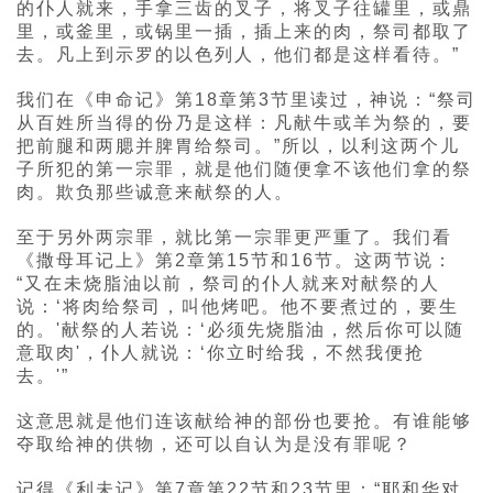
的仆人就来，手拿三齿的叉子，将叉子往罐里，或鼎
里，或釜里，或锅里一插，插上来的肉，祭司都取了
去。凡上到示罗的以色列人，他们都是这样看待。”
我们在《申命记》第18章第3节里读过，神说：“祭司
从百姓所当得的份乃是这样：凡献牛或羊为祭的，要
把前腿和两腮并脾胃给祭司。”所以，以利这两个儿
子所犯的第一宗罪，就是他们随便拿不该他们拿的祭
肉。欺负那些诚意来献祭的人。
至于另外两宗罪，就比第一宗罪更严重了。我们看
《撒母耳记上》第2章第15节和16节。这两节说：
“又在未烧脂油以前，祭司的仆人就来对献祭的人
说：‘将肉给祭司，叫他烤吧。他不要煮过的，要生
的。'献祭的人若说：‘必须先烧脂油，然后你可以随
意取肉'，仆人就说：‘你立时给我，不然我便抢
去。'”
这意思就是他们连该献给神的部份也要抢。有谁能够
夺取给神的供物，还可以自认为是没有罪呢？
记得《利未记》第7章第22节和23节里：“耶和华对