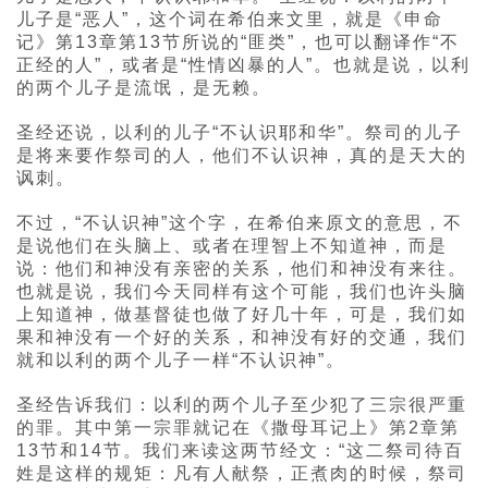
儿子是“恶人”，这个词在希伯来文里，就是《申命
记》第13章第13节所说的“匪类”，也可以翻译作“不
正经的人”，或者是“性情凶暴的人”。也就是说，以利
的两个儿子是流氓，是无赖。
圣经还说，以利的儿子“不认识耶和华”。祭司的儿子
是将来要作祭司的人，他们不认识神，真的是天大的
讽刺。
不过，“不认识神”这个字，在希伯来原文的意思，不
是说他们在头脑上、或者在理智上不知道神，而是
说：他们和神没有亲密的关系，他们和神没有来往。
也就是说，我们今天同样有这个可能，我们也许头脑
上知道神，做基督徒也做了好几十年，可是，我们如
果和神没有一个好的关系，和神没有好的交通，我们
就和以利的两个儿子一样“不认识神”。
圣经告诉我们：以利的两个儿子至少犯了三宗很严重
的罪。其中第一宗罪就记在《撒母耳记上》第2章第
13节和14节。我们来读这两节经文：“这二祭司待百
姓是这样的规矩：凡有人献祭，正煮肉的时候，祭司