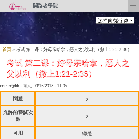
Skip to search
移至主內容
toggl
開路者學院
您在這裡
首頁
»
考试 第二课：好母亲哈拿，恶人之父以利（撒上1:21-2:36）
考试 第二课：好母亲哈拿，恶人之
父以利（撒上1:21-2:36）
admin@hk
- 週六, 09/15/2018 - 11:05
問題
5
允許的嘗試次
5
數
可用
總是