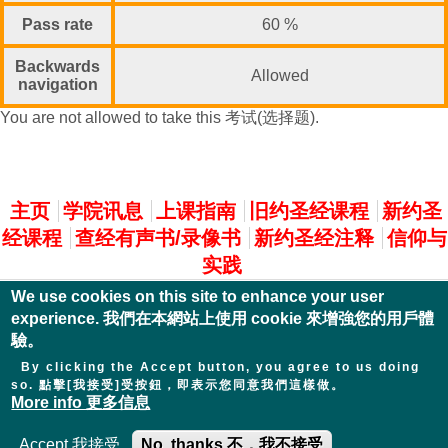
Pass rate
60 %
Backwards
Allowed
navigation
You are not allowed to take this 考试(选择题).
主選單
主页
学院讯息
上课指南
旧约圣经课程
新约圣
经课程
查经有声书/录像书
新约圣经注释
信仰与
实践
We use cookies on this site to enhance your user
experience. 我們在本網站上使用 cookie 來增強您的用戶體
驗。
By clicking the Accept button, you agree to us doing
so. 點擊[我接受]受按鈕，即表示您同意我們這樣做。
More info 更多信息
Accept 我接受
No, thanks 不，我不接受