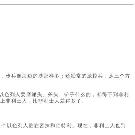
千，步兵像海边的沙那样多；还经常的派掠兵，从三个方
匠”以色列人要磨锄头、斧头、铲子什么的，都得下到非利
不上非利士人，比非利士人差得多了。
两千个以色列人驻在密抹和伯特利。现在，非利士人也到