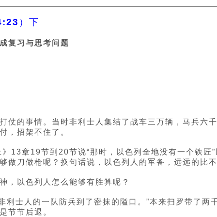
:23）下
成复习与思考问题
打仗的事情。当时非利士人集结了战车三万辆，马兵六
付，招架不住了。
》13章19节到20节说“那时，以色列全地没有一个铁
够做刀做枪呢？换句话说，以色列人的军备，远远的比
神，以色列人怎么能够有胜算呢？
：“非利士人的一队防兵到了密抹的隘口。”本来扫罗带了
是节节后退。