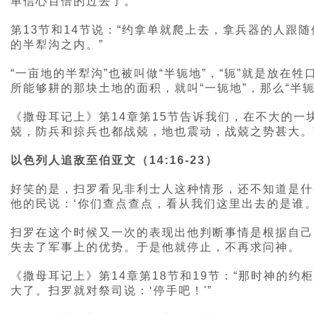
单信心百倍的过去了。
第13节和14节说：“约拿单就爬上去，拿兵器的人
的半犁沟之内。”
“一亩地的半犁沟”也被叫做“半轭地”，“轭”就是放
所能够耕的那块土地的面积，就叫“一轭地”，那么“半
《撒母耳记上》第14章第15节告诉我们，在不大的
兢，防兵和掠兵也都战兢，地也震动，战兢之势甚大。
以色列人追敌至伯亚文（14:16-23）
好笑的是，扫罗看见非利士人这种情形，还不知道是什
他的民说：‘你们查点查点，看从我们这里出去的是谁。
扫罗在这个时候又一次的表现出他判断事情是根据自己
失去了军事上的优势。于是他就停止，不再求问神。
《撒母耳记上》第14章第18节和19节：“那时神的
大了。扫罗就对祭司说：‘停手吧！'”