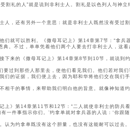
未受割礼的人”就是说到非利士人。割礼是以色列人与神立
士人，还有另外一个意思：就是非利士人既然没有受过
他们就可以胜利。《撒母耳记上》第14章第7节：“拿兵
的恩典。不过，单单凭着他们两个人要去打非利士人，这
接下来的《撒母耳记上》第14章第8节到10节，就说到
‘我们要过到那些人那里去，使他们看见我们。他们若对我
我们的证据，我们便上去，因为耶和华将他们交在我们手里
不相干的事情，来帮助我们明白他的旨意。就像神知道
上》第14章第11节和12节：“二人就使非利士的防兵
有一件事指示你们。'约拿单就对拿兵器的人说：‘你跟随
。认为约拿单既没有这个胆量，也没有这能耐可以过去