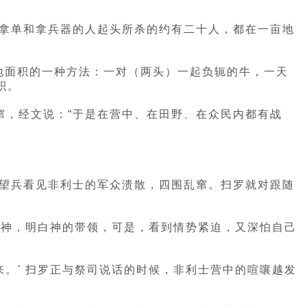
约拿单和拿兵器的人起头所杀的约有二十人，都在一亩地
土地面积的一种方法：一对（两头）一起负轭的牛，一天
积。
窜，经文说：“于是在营中、在田野、在众民内都有战
守望兵看见非利士的军众溃散，四围乱窜。扫罗就对跟随
”
问神，明白神的带领，可是，看到情势紧迫，又深怕自己
来。' 扫罗正与祭司说话的时候，非利士营中的喧嚷越发