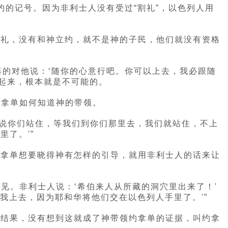
约的记号。因为非利士人没有受过“割礼”，以色列人用
割礼，没有和神立约，就不是神的子民，他们就没有资格
器的对他说：‘随你的心意行吧。你可以上去，我必跟随
看起来，根本就是不可能的。
约拿单如何知道神的带领。
们说你们站住，等我们到你们那里去，我们就站住，不上
了。'”
约拿单想要晓得神有怎样的引导，就用非利士人的话来让
看见。非利士人说：‘希伯来人从所藏的洞穴里出来了！'
我上去，因为耶和华将他们交在以色列人手里了。'”
。结果，没有想到这就成了神带领约拿单的证据，叫约拿