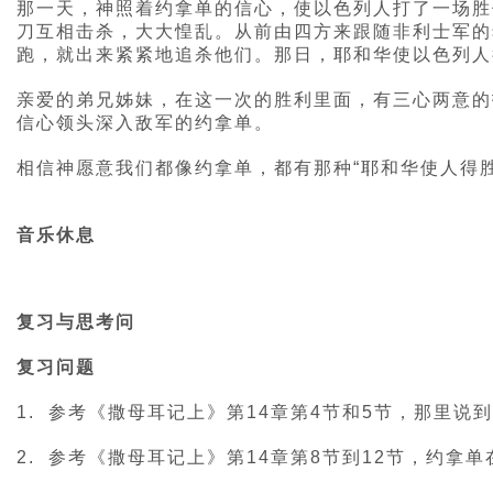
那一天，神照着约拿单的信心，使以色列人打了一场胜仗
刀互相击杀，大大惶乱。从前由四方来跟随非利士军的
跑，就出来紧紧地追杀他们。那日，耶和华使以色列人
亲爱的弟兄姊妹，在这一次的胜利里面，有三心两意的
信心领头深入敌军的约拿单。
相信神愿意我们都像约拿单，都有那种“耶和华使人得
音乐休息
复习与思考问
复习问题
1. 参考《撒母耳记上》第14章第4节和5节，那里
2. 参考《撒母耳记上》第14章第8节到12节，约