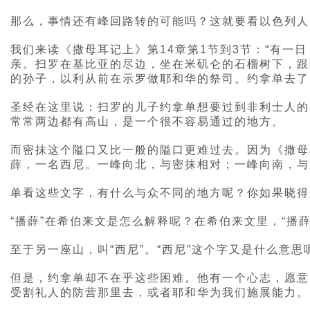
那么，事情还有峰回路转的可能吗？这就要看以色列人
我们来读《撒母耳记上》第14章第1节到3节：“有一
亲。扫罗在基比亚的尽边，坐在米矶仑的石榴树下，跟
的孙子，以利从前在示罗做耶和华的祭司。约拿单去了
圣经在这里说：扫罗的儿子约拿单想要过到非利士人的
常常两边都有高山，是一个很不容易通过的地方。
而密抹这个隘口又比一般的隘口更难过去。因为《撒母
薛，一名西尼。一峰向北，与密抹相对；一峰向南，与
单看这些文字，有什么与众不同的地方呢？你如果晓得
“播薛”在希伯来文是怎么解释呢？在希伯来文里，“播薛
至于另一座山，叫“西尼”。“西尼”这个字又是什么意
但是，约拿单却不在乎这些困难。他有一个心志，愿意
受割礼人的防营那里去，或者耶和华为我们施展能力。