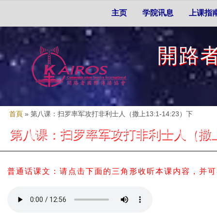
Skip to search
移至主內容
主選單
主页
学院讯息
上课指
開路
您在這裡
首頁
»
第八课：扫罗率军攻打非利士人（撒上13:1-14:23）下
第八课：扫罗率军攻打非利士人（撒上13:
普通话课文：请点击下面的三角形收听本课内容，并可