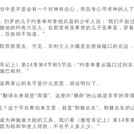
当中是不是会有一个对神有信心，而且专心寻求神的人
日，扫罗的儿子约拿单对拿他兵器的少年人说：‘我们不如
随他的约有六百人。在那里有亚希突的儿子亚希亚，穿
，百姓却不知道。”
防营那里去。可见，非利士人大概是在密抹隘口的北边
耳记上》第14章第4节和5节说：“约拿单要从隘口过到
迦巴相对。”
这两座山的名字是什么意思，就会明白了。
”翻译出来就是“滑溜”。这座叫“播薛”的山就是非常的滑
思呢？这个字在希伯来文里，就是“荆棘丛生”。荆棘丛生的
成为神施展大能的工具。我们看《撒母耳记上》第14章第
因为耶和华使人得胜，不在乎人多人少。'”