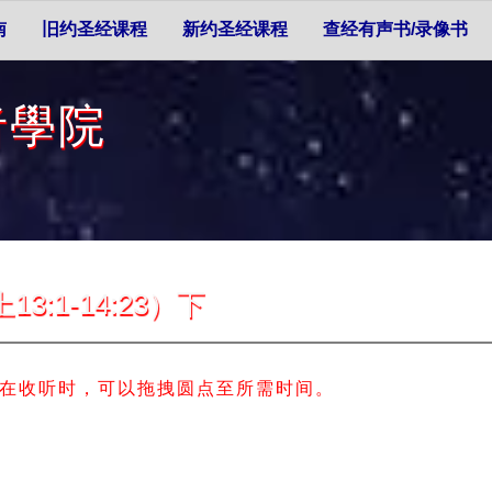
南
旧约圣经课程
新约圣经课程
查经有声书/录像书
者學院
1-14:23）下
在收听时，可以拖拽圆点至所需时间。