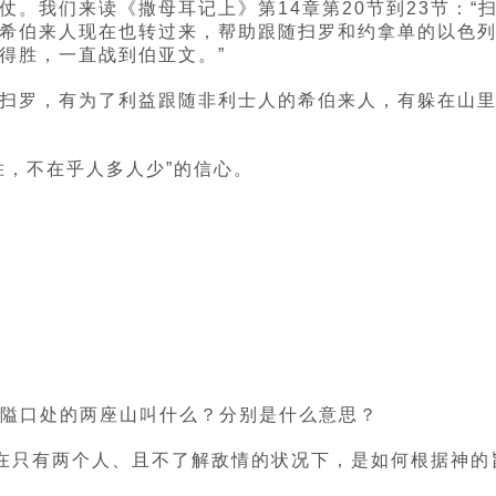
。我们来读《撒母耳记上》第14章第20节到23节：
希伯来人现在也转过来，帮助跟随扫罗和约拿单的以色
得胜，一直战到伯亚文。”
扫罗，有为了利益跟随非利士人的希伯来人，有躲在山
胜，不在乎人多人少”的信心。
说到隘口处的两座山叫什么？分别是什么意思？
拿单在只有两个人、且不了解敌情的状况下，是如何根据神