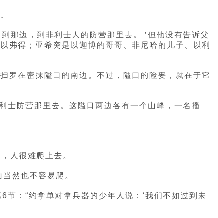
了。
过到那边，到非利士人的防营那里去。 ’但他没有告诉父
着以弗得；亚希突是以迦博的哥哥、非尼哈的儿子、以利
，扫罗在密抹隘口的南边。不过，隘口的险要，就在于它
非利士防营那里去。这隘口两边各有一个山峰，一名播
溜，人很难爬上去。
山当然也不容易爬。
6节：“约拿单对拿兵器的少年人说：‘我们不如过到未