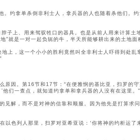
跟随他。约拿单杀倒非利士人，拿兵器的人也随着杀他们。
在牲口脖子上、用来驾驭牲口的器具。也是从前人用来计算
轭地”就是一对一起负轭的牛，半天所能够耕出来的土地面
一块地上，这一个小小的胜利竟然叫全非利士人吓得到处乱
”
么原因。第16节和17节：“在便雅悯的基比亚，扫罗的
'他们一查点，就知道约拿单和拿兵器的人没有在这里。
的见解，而不是对神的信靠和顺服。因为他先是打算求
约柜在以色列人那里，扫罗对亚希亚说：‘你将神的约柜运了