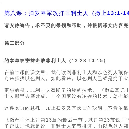
第八课：扫罗率军攻打非利士人（撒上13:1-14
请安静祷告，求圣灵的带领和帮助，并根据课文内容完
第二部分
约拿单在密抹击败非利士人（13:23-14:15）
在前半课的课文里，我们读到非利士人和以色列人预备
向来骚扰以色列人。如此看来。以色列人已经是穷于应
更惨的是，非利士人垄断了冶铁的技术。 《撒母耳记上
士人那里去磨才成。一个国家没有冶铁的技术，怎么能
这种实力的悬殊，加上扫罗又喜欢自作聪明，不肯依靠
《撒母耳记上》第13章的最后一节，就是第23节说
了密抹。也就是说：非利士人节节推进，而以色列人却