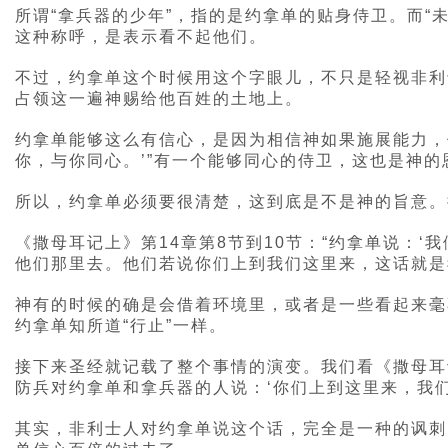
所谓“拿兵器的少年”，指的是约拿单的贴身侍卫。而“
这种称呼，是表示看不起他们。
不过，约拿单这个时候用这个字眼儿，不只是轻视非利
占领这一遍神赐给他百姓的土地上。
约拿单能够这么有信心，是因为相信神如果施展能力，
你，与你同心。’”有一个能够同心的侍卫，这也是神
所以，约拿单必须要很清楚，这到底是不是神的旨意。
《撒母耳记上》第14章第8节到10节：“约拿单说：
他们那里去。他们若说你们上到我们这里来，这话就是
神有的时候的确是会借着环境里，或者是一些看起来毫
约拿单知所道“行止”一样。
接下来圣经就记载了整个事情的演变。我们看《撒母耳记
防兵对约拿单和拿兵器的人说：‘你们上到这里来，我们
其实，非利士人对约拿单说这个话，完全是一种的讽刺