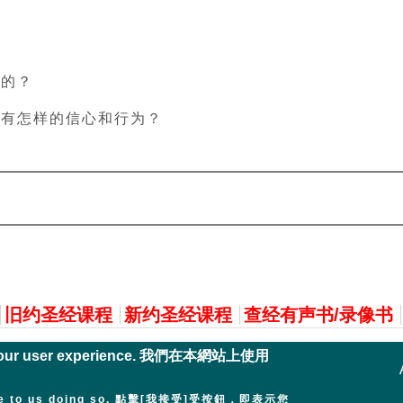
确的？
拥有怎样的信心和行为？
旧约圣经课程
新约圣经课程
查经有声书/录像书
nce your user experience. 我們在本網站上使用
 agree to us doing so. 點擊[我接受]受按鈕，即表示您