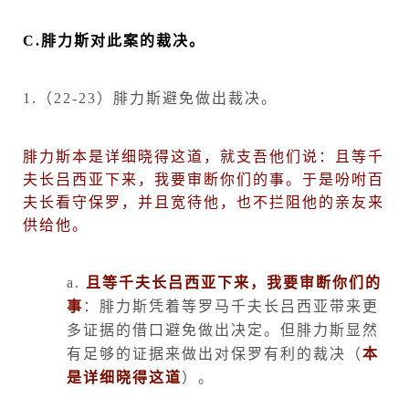
C.
腓力斯对此案的裁决。
1.
（
22-23
）腓力斯避免做出裁决。
腓力斯本是详细晓得这道，就支吾他们说：且等千
夫长吕西亚下来，我要审断你们的事。于是吩咐百
夫长看守保罗，并且宽待他，也不拦阻他的亲友来
供给他。
a.
且等千夫长吕西亚下来，我要审断你们的
事
：腓力斯凭着等罗马千夫长吕西亚带来更
多证据的借口避免做出决定。但腓力斯显然
有足够的证据来做出对保罗有利的裁决（
本
是详细晓得这道
）。