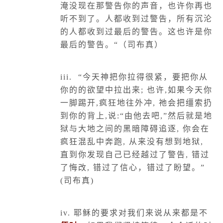
淹没现在那警告你的声音，也许你再也
听不到了。人都收到过警告，所有沉沦
的人都收到过最后的警告。这也许是你
最后的警告。“（司布真）
iii.
“今天神把你拉得很紧，要把你从
你的的欲望中拉出来
;
也许
,
如果今天你
一脚踢开
,
疯狂地往外冲
,
祂会把缰索扔
到你的背上
,
说
:
“由他去吧
,
”然后就是地
狱与大地之间的黑暗障碍追逐
,
你会在
疯狂混乱中奔跑
,
从来没有想到地狱
,
直到你发现自己已经越过了警告
,
错过
了悔改
,
错过了信心，错过了盼望。”
(
司布真
)
iv.
耶稣的要求对我们来说从来都是不