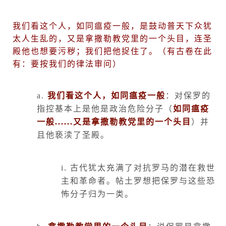
我们看这个人，如同瘟疫一般，是鼓动普天下众犹
太人生乱的，又是拿撒勒教党里的一个头目，连圣
殿他也想要污秽；我们把他捉住了。（有古卷在此
有：要按我们的律法审问）
a.
我们看这个人，如同瘟疫一般
：对保罗的
指控基本上是他是政治危险分子（
如同瘟疫
一般
......
又是拿撒勒教党里的一个头目
）并
且他亵渎了圣殿。
i.
古代犹太充满了对抗罗马的潜在救世
主和革命者。帖土罗想把保罗与这些恐
怖分子归为一类。