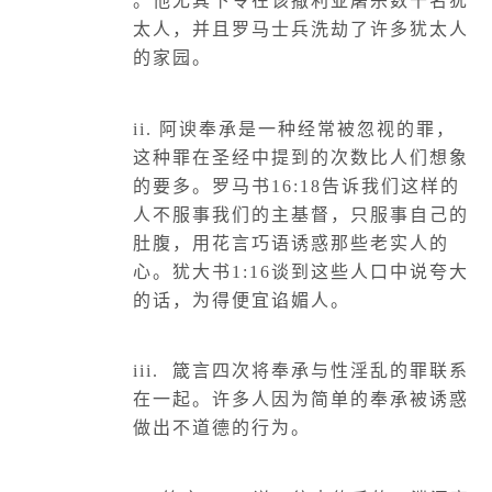
。他尤其下令在该撒利亚屠杀数千名犹
太人，并且罗马士兵洗劫了许多犹太人
的家园。
ii.
阿谀奉承是一种经常被忽视的罪，
这种罪在圣经中提到的次数比人们想象
的要多。罗马书
16:18
告诉我们这样的
人不服事我们的主基督，只服事自己的
肚腹，用花言巧语诱惑那些老实人的
心。犹大书
1:16
谈到这些人口中说夸大
的话，为得便宜谄媚人。
iii.
箴言四次将奉承与性淫乱的罪联系
在一起。许多人因为简单的奉承被诱惑
做出不道德的行为。