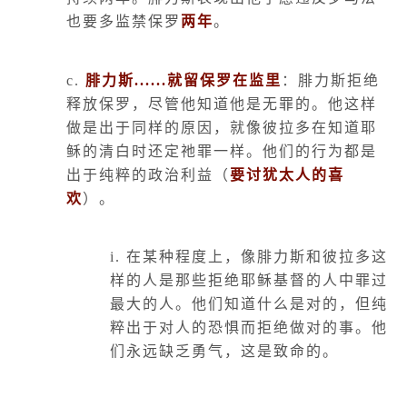
也要多监禁保罗
两年
。
c.
腓力斯
......
就留保罗在监里
：腓力斯拒绝
释放保罗，尽管他知道他是无罪的。他这样
做是出于同样的原因，就像彼拉多在知道耶
稣的清白时还定祂罪一样。他们的行为都是
出于纯粹的政治利益（
要讨犹太人的喜
欢
）。
i.
在某种程度上，像腓力斯和彼拉多这
样的人是那些拒绝耶稣基督的人中罪过
最大的人。他们知道什么是对的，但纯
粹出于对人的恐惧而拒绝做对的事。他
们永远缺乏勇气，这是致命的。