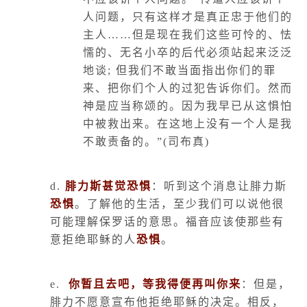
人问题，只有这样才是真正忠于他们的
主人……但是现在我们这些可怜的、怯
懦的、无名小卒的后代必须站起来泛泛
地谈
;
但我们不敢当面指出你们的罪
来、把你们个人的过犯告诉你们。然而
神是应当称颂的。因为我早已从这惧怕
中被救出来。在这地上没有一个人是我
不敢责备的。”
(
司布真
)
d.
腓力斯甚觉恐惧
：听到这个消息让腓力斯
恐惧
。了解他的生活，至少我们可以说他很
可能理解保罗话的意思。福音应该使那些有
意拒绝耶稣的人
恐惧
。
e.
你暂且去吧，等我得便再叫你来
：但是，
腓力不愿意宣布他拒绝耶稣的决定。相反，