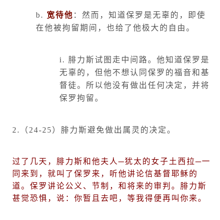
b.
宽待他
：然而，知道保罗是无辜的，即使
在他被拘留期间，也给了他极大的自由。
i.
腓力斯试图走中间路。他知道保罗是
无辜的，但他不想认同保罗的福音和基
督徒。所以他没有做出任何决定，并将
保罗拘留。
2.
（
24-25
）腓力斯避免做出属灵的决定。
过了几天，腓力斯和他夫人─犹太的女子土西拉─一
同来到，就叫了保罗来，听他讲论信基督耶稣的
道。保罗讲论公义、节制，和将来的审判。腓力斯
甚觉恐惧，说：你暂且去吧，等我得便再叫你来。