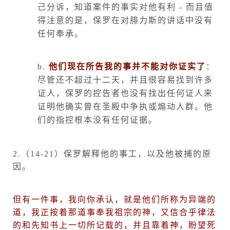
己分诉，知道案件的事实对他有利
-
而且值
得注意的是，保罗在对腓力斯的讲话中没有
任何奉承。
b.
他们现在所告我的事并不能对你证实了
：
尽管还不超过十二天，并且很容易找到许多
证人，保罗的控告者也没有找出任何证人来
证明他确实曾在圣殿中争执或煽动人群。他
们的指控根本没有任何证据。
2.
（
14-21
）保罗解释他的事工，以及他被捕的原
因。
但有一件事，我向你承认，就是他们所称为异端的
道，我正按着那道事奉我祖宗的神，又信合乎律法
的和先知书上一切所记载的，并且靠着神，盼望死