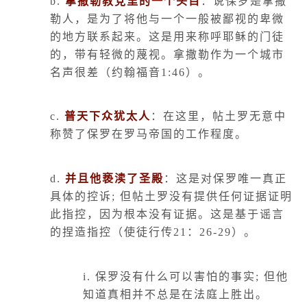
b.
拿撒勒教党里的一个头目
：说保罗是拿撒
勒人，是为了将他与一个一般被鄙视的卑微
的地方联系起来。这是用来称呼耶稣的门徒
的，带有轻微的蔑视。拿撒勒作为一个城市
名声很差（约翰福音
1:46
）。
c.
普天下众犹太人
：在这里，帖土罗无意中
称赞了保罗在罗马帝国的工作程度。
d.
并且他亵渎了圣殿
：这是对保罗唯一真正
具体的控诉
;
但帖土罗没有提供任何证据证明
此指控，因为根本没有证据。这是基于谣言
的捏造指控（使徒行传
21
：
26-29
）。
i.
保罗没有什么可以害怕的事实
;
但他
知道真相并不总是在法庭上胜出。