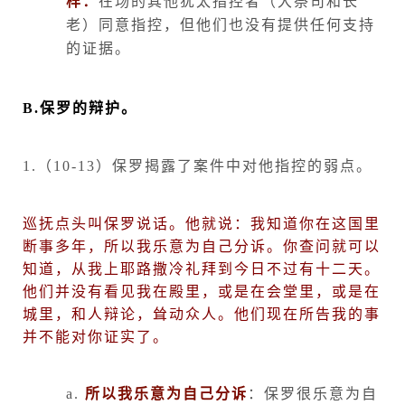
样：
在场的其他犹太指控者（大祭司和长
老）同意指控，但他们也没有提供任何支持
的证据。
B.
保罗的辩护。
1.
（
10-13
）保罗揭露了案件中对他指控的弱点。
巡抚点头叫保罗说话。他就说：我知道你在这国里
断事多年，所以我乐意为自己分诉。你查问就可以
知道，从我上耶路撒冷礼拜到今日不过有十二天。
他们并没有看见我在殿里，或是在会堂里，或是在
城里，和人辩论，耸动众人。他们现在所告我的事
并不能对你证实了。
a.
所以我乐意为自己分诉
：保罗很乐意为自