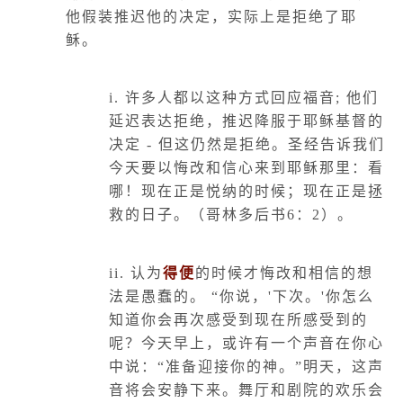
他假装推迟他的决定，实际上是拒绝了耶
稣。
i.
许多人都以这种方式回应福音
;
他们
延迟表达拒绝，推迟降服于耶稣基督的
决定
-
但这仍然是拒绝。圣经告诉我们
今天要以悔改和信心来到耶稣那里：看
哪！现在正是悦纳的时候；现在正是拯
救的日子。（哥林多后书
6
：
2
）。
ii.
认为
得便
的时候才悔改和相信的想
法是愚蠢的。 “你说，
'
下次。
'
你怎么
知道你会再次感受到现在所感受到的
呢？今天早上，或许有一个声音在你心
中说：“准备迎接你的神。”明天，这声
音将会安静下来。舞厅和剧院的欢乐会