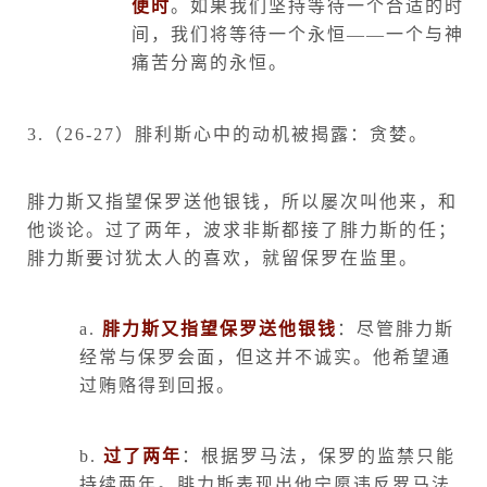
便时
。如果我们坚持等待一个合适的时
间，我们将等待一个永恒——一个与神
痛苦分离的永恒。
3.
（
26-27
）腓利斯心中的动机被揭露：贪婪。
腓力斯又指望保罗送他银钱，所以屡次叫他来，和
他谈论。过了两年，波求非斯都接了腓力斯的任；
腓力斯要讨犹太人的喜欢，就留保罗在监里。
a.
腓力斯又指望保罗送他银钱
：尽管腓力斯
经常与保罗会面，但这并不诚实。他希望通
过贿赂得到回报。
b.
过了两年
：根据罗马法，保罗的监禁只能
持续两年。腓力斯表现出他宁愿违反罗马法