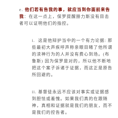
e.
他们若有告我的事，就应当到你面前来告
我
：在这一点上，保罗提醒腓力斯没有目击
者可以证明他们的指控。
i.
这是他辩护当中的一个有力论据
:
那
些最初大声疾呼声称亲眼目睹了他所谓
的渎神行为的人并没有费心到场。
(
布
鲁斯
)
因为保罗是对的，所以他不断地
把这个案子诉诸于证据，而这正是原告
所回避的。
ii.
基督徒永远不应该对事实或证据感
到胆怯或羞愧。如果我们真的在跟随
神，真相和证据就是我们的朋友，而不
是我们的控告者。