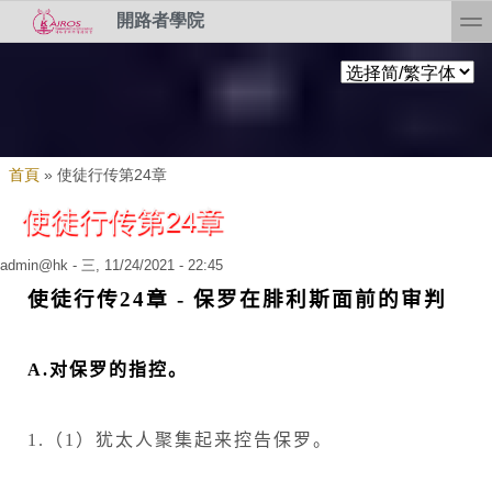
Skip to search
移至主內容
toggl
開路者學院
您在這裡
首頁
»
使徒行传第24章
使徒行传第24章
admin@hk
- 三, 11/24/2021 - 22:45
使徒行传
24
章
-
保罗在腓利斯面前的审判
A.
对保罗的指控。
1.
（
1
）犹太人聚集起来控告保罗。