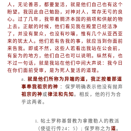
人，无论善恶，都要复活，就是他们自己也有这个
盼望。我因此自己勉励，对神对人，常存无亏的良
心。过了几年，我带着赒济本国的捐项和供献的物
上去。正献的时候，他们看见我在殿里已经洁净
了，并没有聚众，也没有吵嚷，惟有几个从亚西亚
来的犹太人。他们若有告我的事，就应当到你面前
来告我。即或不然，这些人若看出我站在公会前，
有妄为的地方，他们自己也可以说明。纵然有，也
不过一句话，就是我站在他们中间大声说：我今日
在你们面前受审，是为死人复活的道理。
a.
就是他们所称为异端的道，我正按着那道
事奉我祖宗的神
：保罗明确表示他没有抛弃
祖宗的神
或
律法和先知
。相反，他的行为合
乎这两者。
i.
帖土罗称基督教为拿撒勒人的教派
（使徒行传
24
：
5
）
;
保罗称之为
道
。