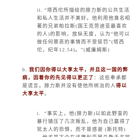
ii.
“塔西佗所描绘的腓力斯的公共生活
和私人生活并不美好。他利用他臭名昭
著的兄弟帕拉斯
(
国王克劳迪亚最喜欢
的人
)
的影响，放纵无度，认为“他可以
做任何罪恶的事情而不受惩罚”
(
塔西
佗，纪年
12.54)
。”
(
威廉姆斯
)
b.
我们因你得以大享太平，并且这一国的弊
病，因着你的先见得以更正了
：这些奉承都
是谎言。腓力斯并没有使他所统治的人
得以
大享太平
。
i.
“事实上，他
(
腓力斯
)
以如此野蛮的
暴行镇压了几次叛乱，他为自己赢得了
犹太人的恐惧，而不是感谢
(
斯托特
)