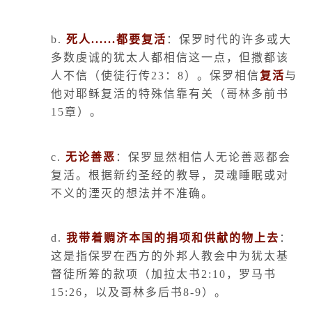
b.
死人
......
都要复活
：保罗时代的许多或大
多数虔诚的犹太人都相信这一点，但撒都该
人不信（使徒行传
23
：
8
）。保罗相信
复活
与
他对耶稣复活的特殊信靠有关（哥林多前书
15
章）。
c.
无论善恶
：保罗显然相信人无论善恶都会
复活。根据新约圣经的教导，灵魂睡眠或对
不义的湮灭的想法并不准确。
d.
我带着赒济本国的捐项和供献的物上去
：
这是指保罗在西方的外邦人教会中为犹太基
督徒所筹的款项（加拉太书
2:10
，罗马书
15:26
，以及哥林多后书
8-9
）。