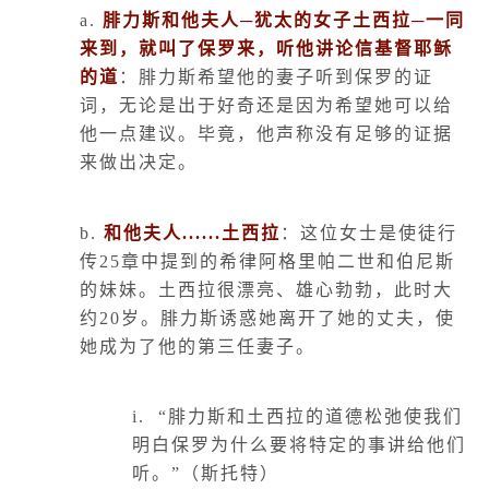
a.
腓力斯和他夫人─犹太的女子土西拉─一同
来到，就叫了保罗来，听他讲论信基督耶稣
的道
：腓力斯希望他的妻子听到保罗的证
词，无论是出于好奇还是因为希望她可以给
他一点建议。毕竟，他声称没有足够的证据
来做出决定。
b.
和他夫人
......
土西拉
：这位女士是使徒行
传
25
章中提到的希律阿格里帕二世和伯尼斯
的妹妹。土西拉很漂亮、雄心勃勃，此时大
约
20
岁。腓力斯诱惑她离开了她的丈夫，使
她成为了他的第三任妻子。
i.
“腓力斯和土西拉的道德松弛使我们
明白保罗为什么要将特定的事讲给他们
听。”（斯托特）