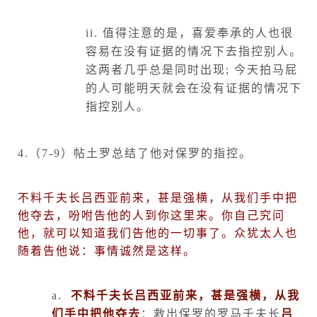
ii.
值得注意的是，喜爱奉承的人也很
容易在没有证据的情况下去指控别人。
这两者几乎总是同时出现
;
今天拍马屁
的人可能明天就会在没有证据的情况下
指控别人。
4.
（
7-9
）帖土罗总结了他对保罗的指控。
不料千夫长吕西亚前来，甚是强横，从我们手中把
他夺去，吩咐告他的人到你这里来。你自己究问
他，就可以知道我们告他的一切事了。众犹太人也
随着告他说：事情诚然是这样。
a.
不料千夫长吕西亚前来，甚是强横，从我
们手中把他夺去
：救出保罗的罗马千夫长
吕