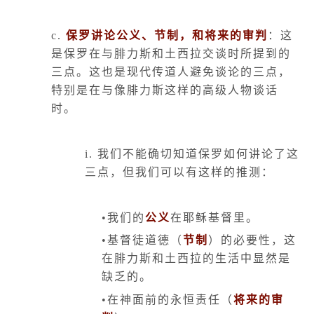
c.
保罗讲论公义、节制，和将来的审判
：这
是保罗在与腓力斯和土西拉交谈时所提到的
三点。这也是现代传道人避免谈论的三点，
特别是在与像腓力斯这样的高级人物谈话
时。
i.
我们不能确切知道保罗如何讲论了这
三点，但我们可以有这样的推测：
•我们的
公义
在耶稣基督里。
•基督徒道德（
节制
）的必要性，这
在腓力斯和土西拉的生活中显然是
缺乏的。
•在神面前的永恒责任（
将来的审