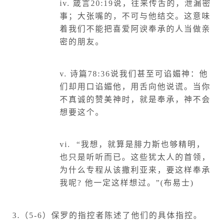
iv.
箴言
20:19
说，往来传舌的，泄漏密
事；大张嘴的，不可与他结交。这意味
着我们不能把喜爱阿谀奉承的人当做亲
密的朋友。
v.
诗篇
78:36
说我们甚至可谄媚神：他
们却用口谄媚他，用舌向他说谎。当你
不真诚的赞美神时，就是奉承，神不会
想要这个。
vi.
“我想，就算是腓力斯也够精明，
也只是听听而已。这些犹太人的首领，
为什么专程从该撒利亚来，要这样奉承
我呢
?
他一定这样想过。”
(
布易士
)
3.
（
5-6
）保罗的指控者陈述了他们的具体指控。