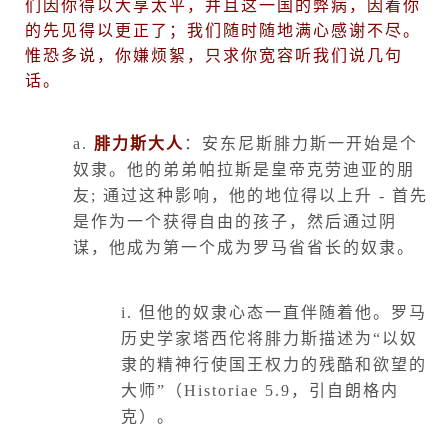
们因你得以大享太平，并且这一国的弊病，因着你
的先见得以更正了；我们随时随地满心感谢不尽。
惟恐多说，你嫌烦絮，只求你宽容听我们说几句
话。
a.
腓力斯大人
：安东尼斯腓力斯一开始是个
奴隶。他的弟弟帕拉斯是皇帝克劳迪亚的朋
友
;
通过这种影响，他的地位得以上升
-
首先
是作为一个获得自由的孩子，然后通过阴
谋，他成为第一个成为罗马省省长的奴隶。
i.
但他的奴隶心态一直伴随着他。罗马
历史学家塔西佗将腓力斯描述为“以奴
隶的精神行使国王权力的残酷和欲望的
大师”（
Historiae 5.9
，引自朗格内
克）。