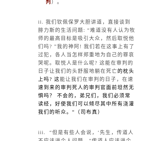
判
）。
ii.
我们钦佩保罗大胆讲道，直接谈到
腓力斯的生活问题
:
“难道没有人认为牧
师的最高目标是吸引大众，然后取悦他
们吗
?
”我的神阿
!
我们若在这事上有了
过犯，各人当怎样郑重地为自己的罪哀
哭呢。取悦人是什么呢
?
这能在审判的
日子让我们的头舒服地躺在死亡
的枕头
上吗
?
这
能让我们在审判的日子，在速
速到来的审判死人的审判官面前坦然无
惧吗？ 不会的，弟兄们，我们必须常
读经，好使我们可以倾尽其中所有浇灌
我们的听众。“（司布真）
iii.
“但是有些人会说，‘先生，传道人
不应该讲个人问题。“传道人应该讲个