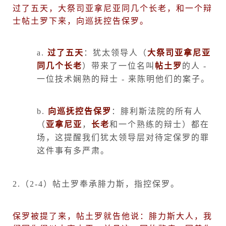
过了五天，大祭司亚拿尼亚同几个长老，和一个辩
士帖土罗下来，向巡抚控告保罗。
a.
过了五天
：犹太领导人（
大祭司亚拿尼亚
同几个长老
）带来了一位名叫
帖土罗
的人
-
一位技术娴熟的辩士
-
来陈明他们的案子。
b.
向巡抚控告保罗
：腓利斯法院的所有人
（
亚拿尼亚
，
长老
和一个熟练的辩士）都在
场，这提醒我们犹太领导层对待定保罗的罪
这件事有多严肃。
2.
（
2-4
）帖土罗奉承腓力斯，指控保罗。
保罗被提了来，帖土罗就告他说：腓力斯大人，我