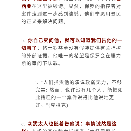
西亚
在这里被毁谤。显然，保罗的指控者对
案件走到这一步感到遗憾，他们宁愿用暴民
的正义来解决问题。
b.
你自己究问他，就可以知道我们告他的一
切事了
：帖土罗甚至没有假装提供有关指控
的外部证据。他唯一的希望是保罗会在腓力
斯的审问下认罪。
i.
“人们指责他的演说软弱无力，不够
完美
;
然而，也许没有几个人，能把如
此糟糕的一个案件说得比他说地更
好。”
(
克拉克
)
c.
众犹太人也随着告他说：事情诚然是这