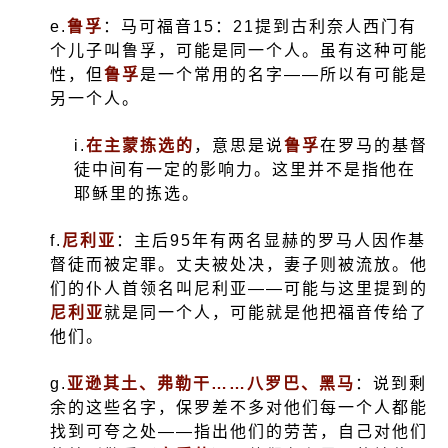
e.
鲁孚
：马可福音
15
：
21
提到古利奈人西门有
个儿子叫鲁孚，可能是同一个人。虽有这种可能
性，但
鲁孚
是一个常用的名字——所以有可能是
另一个人。
i.
在主蒙拣选的
，意思是说
鲁孚
在罗马的基督
徒中间有一定的影响力。这里并不是指他在
耶稣里的拣选。
f.
尼利亚
：主后
95
年有两名显赫的罗马人因作基
督徒而被定罪。丈夫被处决，妻子则被流放。他
们的仆人首领名叫尼利亚——可能与这里提到的
尼利亚
就是同一个人，可能就是他把福音传给了
他们。
g.
亚逊其土、弗勒干……八罗巴、黑马
：说到剩
余的这些名字，保罗差不多对他们每一个人都能
找到可夸之处——指出他们的劳苦，自己对他们