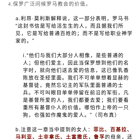
4.
保罗广泛问候罗马教会的价值。
a.
利昂·莫利斯解释说，这一部分表明，罗马书
“这封书信是写给活生生的人，而且据我们所
见，它是写给普通百姓的；而不是写给职业神学
家的。”
i.
“他们与我们大部分人相像，是些普通的
人；但他们爱主，因此当保罗想到他们的名
字时，就向他们送去爱的信息，这已像乳香
陈放在圣经里面。我们不可单单想着显赫的
基督徒，竟然忘记主的军队里面普通的士
兵。不可叫眼目单单停留在前沿的军衔，凡
是基督所爱的人，我们都要去爱；我们要看
重所有基督仆人的价值。哪怕作上帝的一只
狗，也强如作魔鬼的爱人。”（司布真）
b.
注意这一章当中提到的女人：
菲比、百基拉、
马利亚、土非拿氏、土富撒氏，鲁孚
的母亲，还