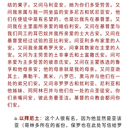
结的果子。又问马利亚安，她为你们多受劳苦。又
问我亲属与我一同坐监的安多尼古和犹尼亚安，他
们在使徒中是有名望的，也是比我先在基督里。又
问我在主里面所亲爱的暗伯利安。又问在基督里与
我们同工的耳巴奴并我所亲爱的士大古安。又问在
基督里经过试验的亚比利安。问亚利多布家里的人
安。又问我亲属希罗天安。问拿其数家在主里的人
安。又问为主劳苦的土非拿氏和土富撒氏安。问可
亲爱为主多受苦的彼息氏安。又问在主蒙拣选的鲁
孚和他母亲安；他的母亲就是我的母亲。又问亚逊
其土、弗勒干、黑米、八罗巴、黑马并与他们在一
处的弟兄们安。又问非罗罗古和犹利亚、尼利亚和
他姊妹、同阿林巴并与他们在一处的众圣徒安。你
们亲嘴问安，彼此务要圣洁。基督的众教会都问你
们安。
a.
以拜尼土
：这个人很有名，因为他显然是亚该
亚（哥林多所在的省份，保罗也在此处写信给罗