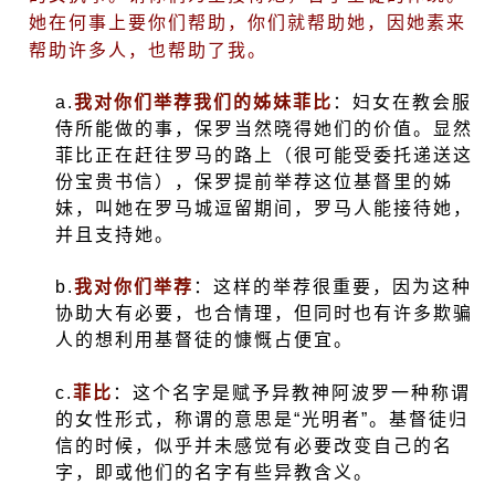
她在何事上要你们帮助，你们就帮助她，因她素来
帮助许多人，也帮助了我。
a.
我对你们举荐我们的姊妹菲比
：妇女在教会服
侍所能做的事，保罗当然晓得她们的价值。显然
菲比正在赶往罗马的路上（很可能受委托递送这
份宝贵书信），保罗提前举荐这位基督里的姊
妹，叫她在罗马城逗留期间，罗马人能接待她，
并且支持她。
b.
我对你们举荐
：这样的举荐很重要，因为这种
协助大有必要，也合情理，但同时也有许多欺骗
人的想利用基督徒的慷慨占便宜。
c.
菲比
：这个名字是赋予异教神阿波罗一种称谓
的女性形式，称谓的意思是“光明者”。基督徒归
信的时候，似乎并未感觉有必要改变自己的名
字，即或他们的名字有些异教含义。