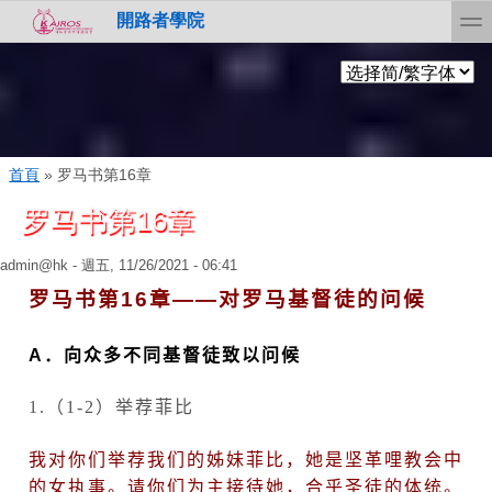
Skip to search
移至主內容
toggl
開路者學院
您在這裡
首頁
»
罗马书第16章
罗马书第16章
admin@hk
- 週五, 11/26/2021 - 06:41
罗马书第
16
章——对罗马基督徒的问候
A
．向众多不同基督徒致以问候
1.
（
1-2
）举荐菲比
我对你们举荐我们的姊妹菲比，她是坚革哩教会中
的女执事。请你们为主接待她，合乎圣徒的体统。