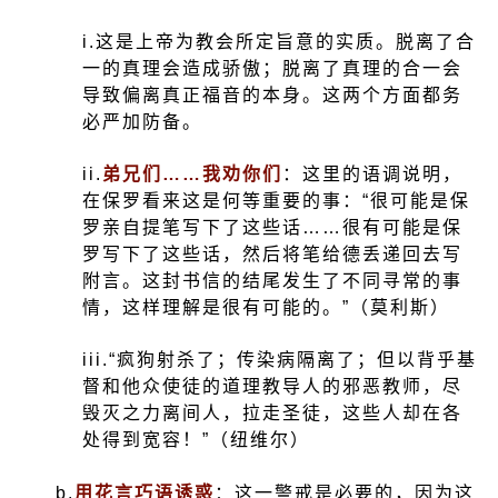
i.
这是上帝为教会所定旨意的实质。脱离了合
一的真理会造成骄傲；脱离了真理的合一会
导致偏离真正福音的本身。这两个方面都务
必严加防备。
ii.
弟兄们……我劝你们
：这里的语调说明，
在保罗看来这是何等重要的事：“很可能是保
罗亲自提笔写下了这些话……很有可能是保
罗写下了这些话，然后将笔给德丢递回去写
附言。这封书信的结尾发生了不同寻常的事
情，这样理解是很有可能的。”（莫利斯）
iii.
“疯狗射杀了；传染病隔离了；但以背乎基
督和他众使徒的道理教导人的邪恶教师，尽
毁灭之力离间人，拉走圣徒，这些人却在各
处得到宽容！”（纽维尔）
b.
用花言巧语诱惑
：这一警戒是必要的，因为这