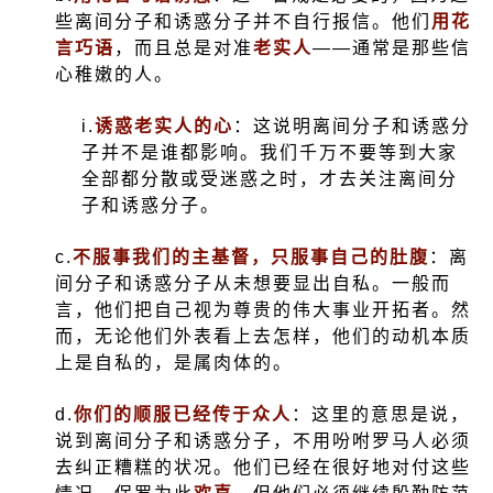
些离间分子和诱惑分子并不自行报信。他们
用花
言巧语
，而且总是对准
老实人
——通常是那些信
心稚嫩的人。
i.
诱惑老实人的心
：这说明离间分子和诱惑分
子并不是谁都影响。我们千万不要等到大家
全部都分散或受迷惑之时，才去关注离间分
子和诱惑分子。
c.
不服事我们的主基督，只服事自己的肚腹
：离
间分子和诱惑分子从未想要显出自私。一般而
言，他们把自己视为尊贵的伟大事业开拓者。然
而，无论他们外表看上去怎样，他们的动机本质
上是自私的，是属肉体的。
d.
你们的顺服已经传于众人
：这里的意思是说，
说到离间分子和诱惑分子，不用吩咐罗马人必须
去纠正糟糕的状况。他们已经在很好地对付这些