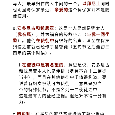
马人）最早归信的人中间的一个。
以拜尼土
同时
也明显与保罗亲近；
亲爱的
这个词保罗并不是随
便使用。
b.
安多尼古和犹尼亚
：这两个人显然是犹太人
（
我亲属
），并为福音的缘故坐监（
与我一同坐
监
）。他们
在使徒中
有很好的名声，甚至在保罗
归信之前就已经作了基督徒（五旬节之后最初三
四年的某个时候）。
i.
在使徒中是有名望的
，意思是说，安多尼古
和犹尼亚本人也是使徒（尽管不在十二使徒
当中），而且在其他使徒中间值得称道。要
说曾有妇女被认可为使徒——意思是担当上
帝的特殊使节，不是名列十二使徒之中——
这是最有力的圣经证据。但还算不得十分有
力。
c.
暗伯利
：在最早的罗马基督徒地下墓穴当中，