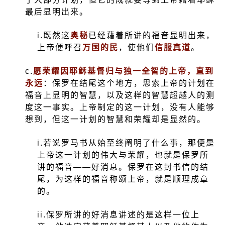
最后显明出来。
i.
既然这
奥秘
已经藉着所讲的福音显明出来，
上帝便呼召
万国的民
，使他们
信服真道
。
c.
愿荣耀因耶稣基督归与独一全智的上帝，直到
永远
：保罗在结尾这个地方，思索上帝的计划在
福音上显明的智慧，以及这样的智慧超越人的测
度这一事实。上帝制定的这一计划，没有人能够
想到，但这一计划的智慧和荣耀却是显然的。
i.
若说罗马书从始至终阐明了什么事，那便是
上帝这一计划的伟大与荣耀，也就是保罗所
讲的福音——好消息。保罗在这封书信的结
尾，为这样的福音称颂上帝，就是顺理成章
的。
ii.
保罗所讲的好消息讲述的是这样一位上