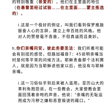
的特别敬重（
亲爱的
），他们在主里面的地位
（
在基督里经过试验……在主里面……蒙主拣选
的
）。
i.
这是一个极好的例证，叫我们看到保罗推敲
振奋人心的言辞，建立上帝百姓的风格。他
对人的赞誉毫不吝啬，不但真诚而且美妙。
h.
你们亲嘴问安，彼此务要圣洁
：我们听着可能
会有别扭的感觉，但路加福音
7
：
45
说明亲嘴当
时是何等平常的问候方法。耶稣责备那个法利赛
人，就是因为当耶稣进他家以后，他没有与耶稣
亲嘴。
i.
这一习俗似乎到后来被人滥用。亚历山大的
革利免抱怨说，在一些教会，大家使教会里
面回荡着亲吻的声音，他说：“亲嘴的无耻运
用成为污秽之嫌和恶意毁谤的藉口。”