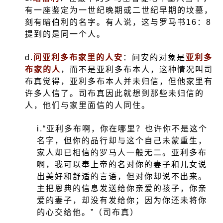
有一座鉴定为一世纪晚期或二世纪早期的坟墓，
刻有暗伯利的名字。有人说，这与罗马书
16
：
8
提到的是同一个人。
d.
问亚利多布家里的人安
：问安的对象是
亚利多
布家的人
，而不是亚利多布本人，这种情况叫司
布真觉得，亚利多布本人并未归信，但他家里有
许多人信了。司布真因此就想到那些未归信的
人，他们与家里面信的人同住。
i.
“亚利多布啊，你在哪里？也许你不是这个
名字，但你的品行却与这个自己未蒙重生，
家人却已相信的罗马人一般无二。亚利多布
啊，我可以奉上帝的名对你的妻子和儿女说
出美好和舒适的言语，但对你却说不出来。
主把恩典的信息发送给你亲爱的孩子，你亲
爱的妻子，却没有发给你；因为你还未将你
的心交给他。”（司布真）