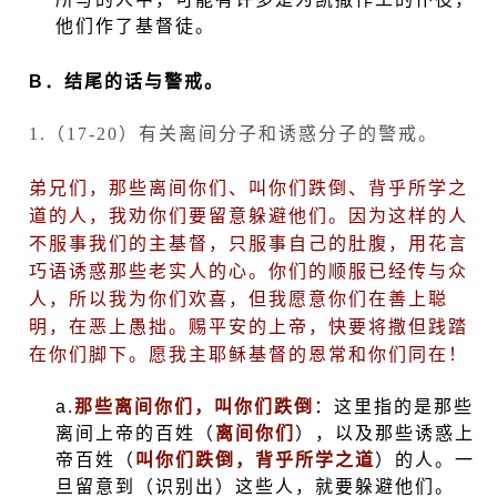
他们作了基督徒。
B
．结尾的话与警戒。
1.
（
17-20
）有关离间分子和诱惑分子的警戒。
弟兄们，那些离间你们、叫你们跌倒、背乎所学之
道的人，我劝你们要留意躲避他们。因为这样的人
不服事我们的主基督，只服事自己的肚腹，用花言
巧语诱惑那些老实人的心。你们的顺服已经传与众
人，所以我为你们欢喜，但我愿意你们在善上聪
明，在恶上愚拙。赐平安的上帝，快要将撒但践踏
在你们脚下。愿我主耶稣基督的恩常和你们同在！
a.
那些离间你们，叫你们跌倒
：这里指的是那些
离间上帝的百姓（
离间你们
），以及那些诱惑上
帝百姓（
叫你们跌倒，背乎所学之道
）的人。一
旦留意到（识别出）这些人，就要躲避他们。