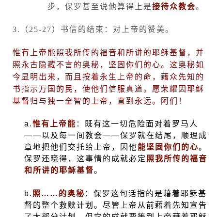
步，保罗甚至说他算得上是
接待众教会
。
3.
（
25-27
）书信的结束：对上帝的赞美。
惟有上帝能照我所传的福音和所讲的耶稣基督，并
照永古隐藏不言的奥秘，坚固你们的心。这奥秘如
今显明出来，而且按着永生上帝的命，藉众先知的
书指示万国的民，使他们信服真道。愿荣耀因耶稣
基督归与独一全智的上帝，直到永远。阿们！
a.
惟有上帝能
：既有这一切危险面对着罗马人
——以及每一间教会——保罗就在结尾，顺理成
章地把他们交托给上帝，因他
能坚固你们的心
。
保罗还晓得，这事情的成就必定
照我所传的福音
和所讲的耶稣基督
。
b.
照……的奥秘
：保罗这句话指的是藉着耶稣基
督的整个救赎计划。尽管上帝从前藉着先知宣告
了大部分计划，但它的成就要等到上帝藉着耶稣