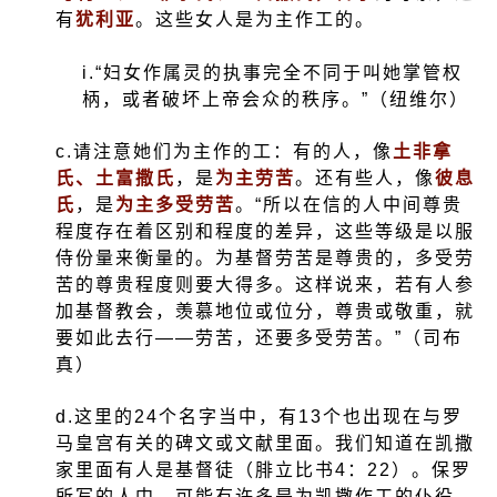
有
犹利亚
。这些女人是为主作工的。
i.
“妇女作属灵的执事完全不同于叫她掌管权
柄，或者破坏上帝会众的秩序。”（纽维尔）
c.
请注意她们为主作的工：有的人，像
土非拿
氏、土富撒氏
，是
为主劳苦
。还有些人，像
彼息
氏
，是
为主多受劳苦
。“所以在信的人中间尊贵
程度存在着区别和程度的差异，这些等级是以服
侍份量来衡量的。为基督劳苦是尊贵的，多受劳
苦的尊贵程度则要大得多。这样说来，若有人参
加基督教会，羡慕地位或位分，尊贵或敬重，就
要如此去行——劳苦，还要多受劳苦。”（司布
真）
d.
这里的
24
个名字当中，有
13
个也出现在与罗
马皇宫有关的碑文或文献里面。我们知道在凯撒
家里面有人是基督徒（腓立比书
4
：
22
）。保罗
所写的人中，可能有许多是为凯撒作工的仆役，