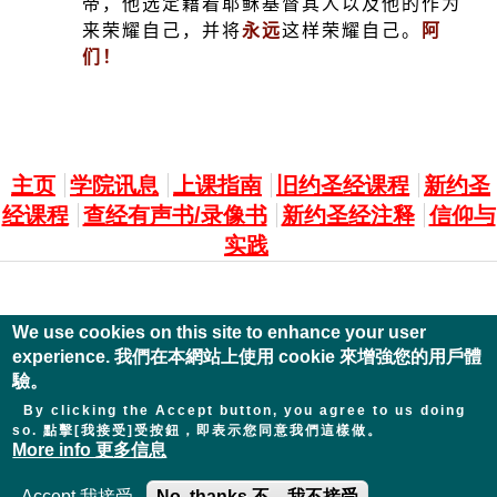
帝，他选定藉着耶稣基督其人以及他的作为
来荣耀自己，并将
永远
这样荣耀自己。
阿
们！
主選單
主页
学院讯息
上课指南
旧约圣经课程
新约圣
经课程
查经有声书/录像书
新约圣经注释
信仰与
实践
We use cookies on this site to enhance your user
experience. 我們在本網站上使用 cookie 來增強您的用戶體
驗。
By clicking the Accept button, you agree to us doing
so. 點擊[我接受]受按鈕，即表示您同意我們這樣做。
More info 更多信息
Accept 我接受
No, thanks 不，我不接受