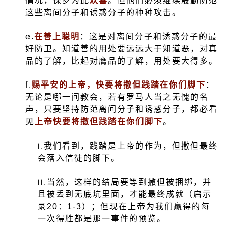
情况，保罗为此
欢喜
。但他们必须继续殷勤防范
这些离间分子和诱惑分子的种种攻击。
e.
在善上聪明
：这是对离间分子和诱惑分子的最
好防卫。知道善的用处要远远大于知道恶，对真
品的了解，比起对膺品的了解，用处要大得多。
f.
赐平安的上帝，快要将撒但践踏在你们脚下
：
无论是哪一间教会，若有罗马人当之无愧的名
声，只要坚持防范离间分子和诱惑分子，都必看
见
上帝快要将撒但践踏在你们脚下
。
i.
我们看到，践踏是上帝的作为，但撒但最终
会落入信徒的脚下。
ii.
当然，这样的结局要等到撒但被捆绑，并
且被丢到无底坑里面，才能最终成就（启示
录
20
：
1-3
）；但现在上帝为我们赢得的每
一次得胜都是那一事件的预览。