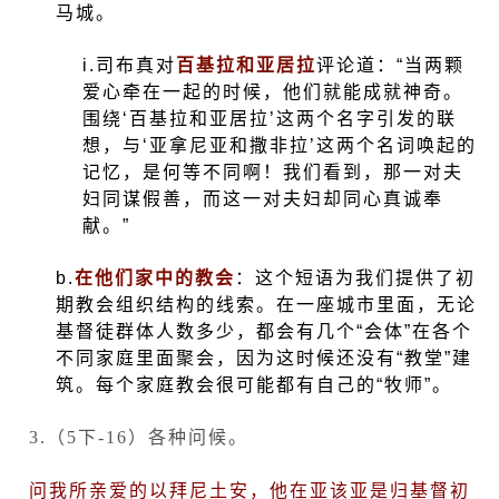
马城。
i.
司布真对
百基拉和亚居拉
评论道：“当两颗
爱心牵在一起的时候，他们就能成就神奇。
围绕‘百基拉和亚居拉’这两个名字引发的联
想，与‘亚拿尼亚和撒非拉’这两个名词唤起的
记忆，是何等不同啊！我们看到，那一对夫
妇同谋假善，而这一对夫妇却同心真诚奉
献。”
b.
在他们家中的教会
：这个短语为我们提供了初
期教会组织结构的线索。在一座城市里面，无论
基督徒群体人数多少，都会有几个“会体”在各个
不同家庭里面聚会，因为这时候还没有“教堂”建
筑。每个家庭教会很可能都有自己的“牧师”。
3.
（
5
下
-16
）各种问候。
问我所亲爱的以拜尼土安，他在亚该亚是归基督初