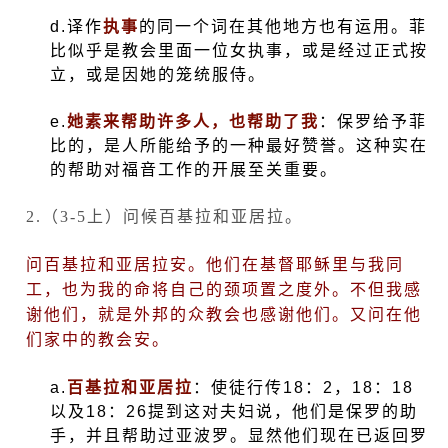
d.
译作
执事
的同一个词在其他地方也有运用。菲
比似乎是教会里面一位女执事，或是经过正式按
立，或是因她的笼统服侍。
e.
她素来帮助许多人，也帮助了我
：保罗给予菲
比的，是人所能给予的一种最好赞誉。这种实在
的帮助对福音工作的开展至关重要。
2.
（
3-5
上）问候百基拉和亚居拉。
问百基拉和亚居拉安。他们在基督耶稣里与我同
工，也为我的命将自己的颈项置之度外。不但我感
谢他们，就是外邦的众教会也感谢他们。又问在他
们家中的教会安。
a.
百基拉和亚居拉
：使徒行传
18
：
2
，
18
：
18
以及
18
：
26
提到这对夫妇说，他们是保罗的助
手，并且帮助过亚波罗。显然他们现在已返回罗