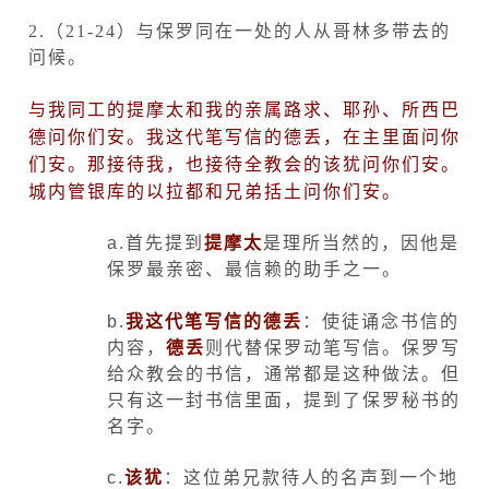
2.
（
21-24
）与保罗同在一处的人从哥林多带去的
问候。
与我同工的提摩太和我的亲属路求、耶孙、所西巴
德问你们安。我这代笔写信的德丢，在主里面问你
们安。那接待我，也接待全教会的该犹问你们安。
城内管银库的以拉都和兄弟括土问你们安。
a.
首先提到
提摩太
是理所当然的，因他是
保罗最亲密、最信赖的助手之一。
b.
我这代笔写信的德丢
：使徒诵念书信的
内容，
德丢
则代替保罗动笔写信。保罗写
给众教会的书信，通常都是这种做法。但
只有这一封书信里面，提到了保罗秘书的
名字。
c.
该犹
：这位弟兄款待人的名声到一个地