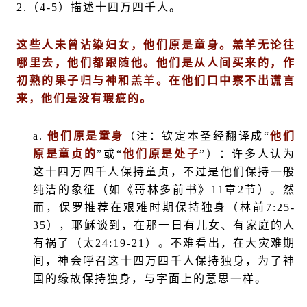
2.
（
4-5
）描述十四万四千人。
这些人未曾沾染妇女，他们原是童身。羔羊无论往
哪里去，他们都跟随他。他们是从人间买来的，作
初熟的果子归与神和羔羊。在他们口中察不出谎言
来，他们是没有瑕疵的。
a.
他们原是童身
（注：钦定本圣经翻译成“
他们
原是童贞的
”或“
他们原是处子
”）：许多人认为
这十四万四千人保持童贞，不过是他们保持一般
纯洁的象征（如《哥林多前书》
11
章
2
节）。然
而，保罗推荐在艰难时期保持独身（林前
7:25-
35
），耶稣谈到，在那一日有儿女、有家庭的人
有祸了（太
24:19-21
）。不难看出，在大灾难期
间，神会呼召这十四万四千人保持独身，为了神
国的缘故保持独身，与字面上的意思一样。