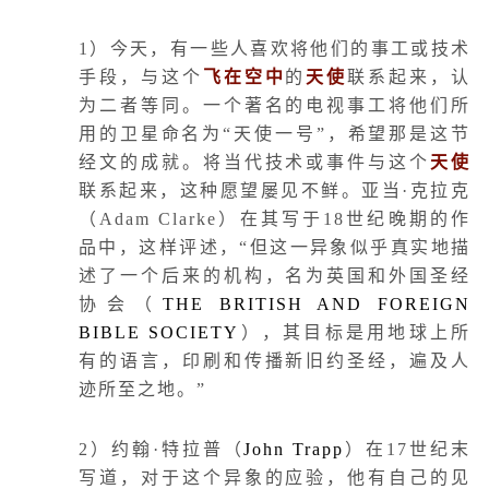
1
）今天，有一些人喜欢将他们的事工或技术
手段，与这个
飞在空中
的
天使
联系起来，认
为二者等同。一个著名的电视事工将他们所
用的卫星命名为“天使一号”，希望那是这节
经文的成就。将当代技术或事件与这个
天使
联系起来，这种愿望屡见不鲜。亚当·克拉克
（
Adam Clarke
）在其写于
18
世纪晚期的作
品中，这样评述，“但这一异象似乎真实地描
述了一个后来的机构，名为英国和外国圣经
协会（
THE BRITISH AND FOREIGN
BIBLE SOCIETY
），其目标是用地球上所
有的语言，印刷和传播新旧约圣经，遍及人
迹所至之地。”
2
）约翰·特拉普（
John Trapp
）在
17
世纪末
写道，对于这个异象的应验，他有自己的见