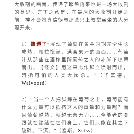
大收割的画面，传递了耶稣再来也是一场大收割
的意思。言下之意是，在最后的大收割开始之
前，神不会将真信徒与那些只上教堂坐坐的人分
隔开来。
1
）
熟透了
“展现了葡萄在黄金时期完全生长
成熟，颗粒饱满，满含果汁的画面……葡萄
汁从那些在酒榨里踩葡萄之人的赤脚下喷薄
而出，【经文】用这来比作鲜血喷射而出，
暗指可怕的人类大屠杀。”（华富德，
Walvoord
）
2
）“当一个人把脚踩在葡萄之上，葡萄能有
什么力量可以抵挡这人的重量和力量呢？而
且葡萄越熟，就越无奈无力……全能者的脚
跟就在踹踏在它们身上，它们只能在其之下
破碎、下沉。”（塞斯，
Seiss
）