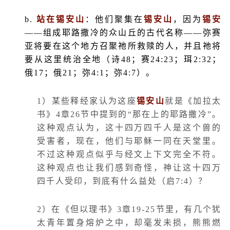
b.
站在锡安山
：他们聚集在
锡安山
，因为
锡安
——组成耶路撒冷的众山丘的古代名称——弥赛
亚将要在这个地方召聚祂所救赎的人，并且祂将
要从这里统治全地（诗
48
；赛
24:23
；珥
2:32
；
俄
17
；俄
21
；弥
4:1
；弥
4:7
）。
1
）某些释经家认为这座
锡安山
就是《加拉太
书》
4
章
26
节中提到的“那在上的耶路撒冷”。
这种观点认为，这十四万四千人是这个兽的
受害者，现在，他们与耶稣一同在天堂里。
不过这种观点似乎与经文上下文完全不符。
这种观点也让我们感到奇怪，神让这十四万
四千人受印，到底有什么益处（启
7:4
）？
2
）在《但以理书》
3
章
19-25
节里，有几个犹
太青年置身熔炉之中，却毫发未损，熊熊燃