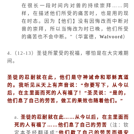
在很长一段时间内对兽的持续崇拜……同
样，在描述他们所受的痛苦时，也是用的现
在时态。因为【他们】没有因悔改而中断对
兽的崇拜，所以当悔改为时已晚，他们所受
的痛苦也不会中断。”（华富德，
Walvoord
）
4.
（
12-13
）圣徒所蒙受的祝福，哪怕是在大灾难期
间。
圣徒的忍耐就在此，他们是守神诫命和耶稣真道
的。我听见从天上有声音说：
“
你要写下，从今以
后，在主里面而死的人有福了！
”
圣灵说：
“
是的，
他们息了自己的劳苦，做工的果效也随着他们。
”
a.
圣徒的忍耐就在此……从今以后，在主里面而
死的人有福了……他们息了自己的劳苦
（注：钦
定本圣经翻译成“
他们歇了自己的劳苦而得安