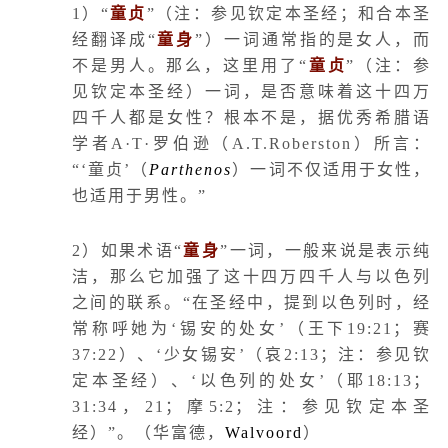
1
）“
童贞
”（注：参见钦定本圣经；和合本圣
经翻译成“
童身
”）一词通常指的是女人，而
不是男人。那么，这里用了“
童贞
”（注：参
见钦定本圣经）一词，是否意味着这十四万
四千人都是女性？根本不是，据优秀希腊语
学者
A
·
T
·罗伯逊（
A.T.Roberston
）所言：
“‘童贞’（
Parthenos
）一词不仅适用于女性，
也适用于男性。”
2
）如果术语“
童身
”一词，一般来说是表示纯
洁，那么它加强了这十四万四千人与以色列
之间的联系。“在圣经中，提到以色列时，经
常称呼她为‘锡安的处女’（王下
19:21
；赛
37:22
）、‘少女锡安’（哀
2:13
；注：参见钦
定本圣经）、‘以色列的处女’（耶
18:13
；
31:34
，
21
；摩
5:2
；注：参见钦定本圣
经）”。（华富德，
Walvoord
）