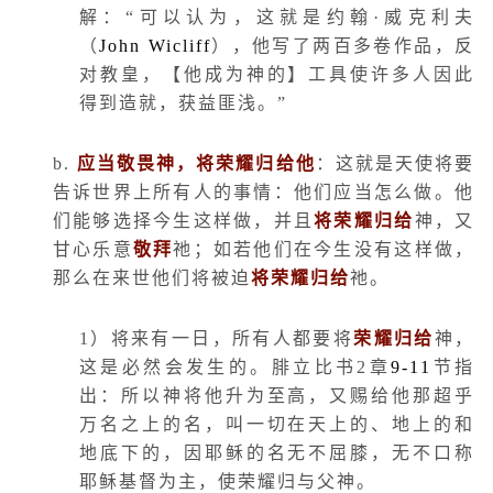
解：“可以认为，这就是约翰·威克利夫
（
John Wicliff
），他写了两百多卷作品，反
对教皇，【他成为神的】工具使许多人因此
得到造就，获益匪浅。”
b.
应当敬畏神，将荣耀归给他
：这就是天使将要
告诉世界上所有人的事情：他们应当怎么做。他
们能够选择今生这样做，并且
将荣耀归给
神，又
甘心乐意
敬拜
祂；如若他们在今生没有这样做，
那么在来世他们将被迫
将荣耀归给
祂。
1
）将来有一日，所有人都要将
荣耀归给
神，
这是必然会发生的。腓立比书
2
章
9-11
节指
出：所以神将他升为至高，又赐给他那超乎
万名之上的名，叫一切在天上的、地上的和
地底下的，因耶稣的名无不屈膝，无不口称
耶稣基督为主，使荣耀归与父神。