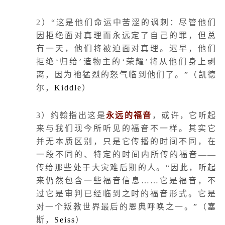
2
）“这是他们命运中苦涩的讽刺：尽管他们
因拒绝面对真理而永远定了自己的罪，但总
有一天，他们将被迫面对真理。迟早，他们
拒绝‘归给’造物主的‘荣耀’将从他们身上剥
离，因为祂猛烈的怒气临到他们了。”（凯德
尔，
Kiddle
）
3
）约翰指出这是
永远的福音
，或许，它听起
来与我们现今所听见的福音不一样。其实它
并无本质区别，只是它传播的时间不同，在
一段不同的、特定的时间内所传的福音——
传给那些处于大灾难后期的人。“因此，听起
来仍然包含一些福音信息……它是福音，不
过它是审判已经临到之时的福音形式。它是
对一个叛教世界最后的恩典呼唤之一。”（塞
斯，
Seiss
）