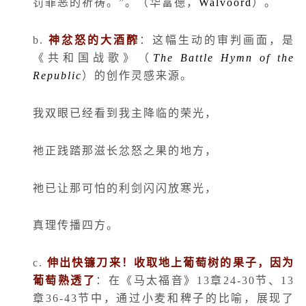
罚罪恶的祈祷。”。（华富德，
Walvoord
）。
b.
神忿怒的大酒醡
：这幅生动的审判画面，是
《共和国战歌》（
The Battle Hymn of the
Republic
）的创作灵感来源。
我双眼已经看到我主降临的荣光，
祂正践踏那滋长忿怒之果的地方，
祂已让那可怕的利剑闪闪放寒光，
真理传播四方。
c.
伸出快镰刀来！收取地上葡萄树的果子，因为
葡萄熟透了
：在《马太福音》
13
章
24-30
节、
13
章
36-43
节中，通过小麦和稗子的比喻，展现了