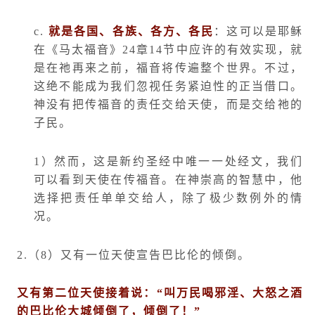
c.
就是各国、各族、各方、各民
：这可以是耶稣
在《马太福音》
24
章
14
节中应许的有效实现，就
是在祂再来之前，福音将传遍整个世界。不过，
这绝不能成为我们忽视任务紧迫性的正当借口。
神没有把传福音的责任交给天使，而是交给祂的
子民。
1
）然而，这是新约圣经中唯一一处经文，我们
可以看到天使在传福音。在神崇高的智慧中，他
选择把责任单单交给人，除了极少数例外的情
况。
2.
（
8
）又有一位天使宣告巴比伦的倾倒。
又有第二位天使接着说：
“
叫万民喝邪淫、大怒之酒
的巴比伦大城倾倒了，倾倒了！
”