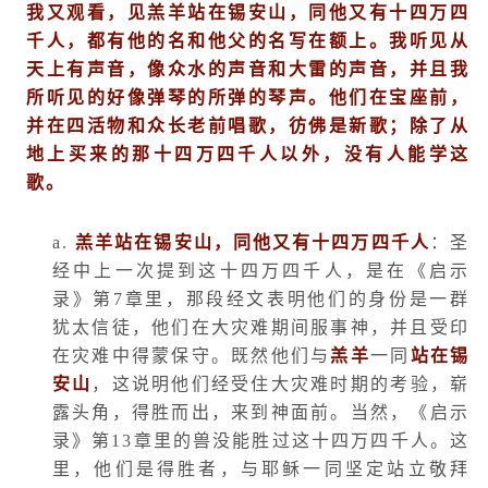
我又观看，见羔羊站在锡安山，同他又有十四万四
千人，都有他的名和他父的名写在额上。我听见从
天上有声音，像众水的声音和大雷的声音，并且我
所听见的好像弹琴的所弹的琴声。他们在宝座前，
并在四活物和众长老前唱歌，彷佛是新歌；除了从
地上买来的那十四万四千人以外，没有人能学这
歌。
a.
羔羊站在锡安山，同他又有十四万四千人
：圣
经中上一次提到这十四万四千人，是在《启示
录》第
7
章里，那段经文表明他们的身份是一群
犹太信徒，他们在大灾难期间服事神，并且受印
在灾难中得蒙保守。既然他们与
羔羊
一同
站在锡
安山
，这说明他们经受住大灾难时期的考验，崭
露头角，得胜而出，来到神面前。当然，《启示
录》第
13
章里的兽没能胜过这十四万四千人。这
里，他们是得胜者，与耶稣一同坚定站立敬拜