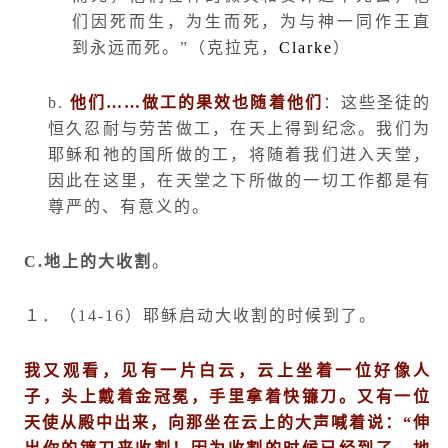
们因死而生，为生而死，为与神一同作王直
到永远而死。”（克拉克，
Clarke
）
b.
他们……做工的果效也随着他们
：这些圣徒的
恒久忍耐与劳苦做工，在天上得到纪念。我们为
耶稣和祂的国所做的工，将随着我们进入天堂，
因此在这里，在天堂之下所做的一切工作都是有
尊严的、有意义的。
C.
地上的大收割
。
１．（
14-16
）耶稣启动大收割的时候到了。
我又观看，见有一片白云，云上坐着一位好像人
子，头上戴着金冠冕，手里拿着快镰刀。又有一位
天使从殿中出来，向那坐在云上的大声喊着说：
“
伸