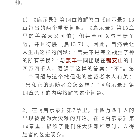
神。
1
）《启示录》第
14
章将解答由《启示录》
13
章带出的两个重要问题。《启示录》第
13
章
里的兽强大又可怕；他甚至可以与圣徒争
战，并且得胜（启
13:7
）。因此，自然会让
人生出这样的问题：“兽是不是完全战胜了神
的所有子民？”与
羔羊
一同出现在
锡安山
的十
四万四千人，强调了这样的答案：“不”。第
二个问题与这个撒但化的独裁者本人有关：
“兽和它的追随者会怎么样？”《启示录》第
14
章余下的内容将解答这个问题。
2
）在《启示录》第
7
章里，十四万四千人的
出现被视为大灾难的开始。在《启示录》第
14
章里，描绘了他们在大灾难结束时，以得
胜者的姿态现身。