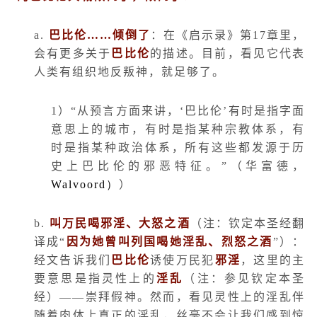
a.
巴比伦……倾倒了
：在《启示录》第
17
章里，
会有更多关于
巴比伦
的描述。目前，看见它代表
人类有组织地反叛神，就足够了。
1
）“从预言方面来讲，‘巴比伦’有时是指字面
意思上的城市，有时是指某种宗教体系，有
时是指某种政治体系，所有这些都发源于历
史上巴比伦的邪恶特征。”（华富德，
Walvoord
）
）
b.
叫万民喝邪淫、大怒之酒
（注：钦定本圣经翻
译成“
因为她曾叫列国喝她淫乱、烈怒之酒
”）：
经文告诉我们
巴比伦
诱使万民犯
邪淫
，这里的主
要意思是指灵性上的
淫乱
（注：参见钦定本圣
经）——崇拜假神。然而，看见灵性上的淫乱伴
随着肉体上真正的淫乱，丝毫不会让我们感到惊