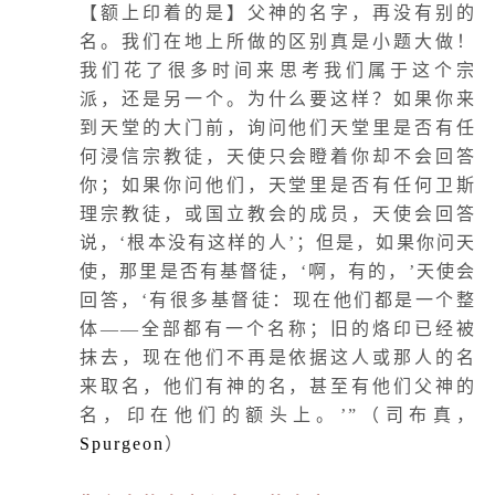
【额上印着的是】父神的名字，再没有别的
名。我们在地上所做的区别真是小题大做！
我们花了很多时间来思考我们属于这个宗
派，还是另一个。为什么要这样？如果你来
到天堂的大门前，询问他们天堂里是否有任
何浸信宗教徒，天使只会瞪着你却不会回答
你；如果你问他们，天堂里是否有任何卫斯
理宗教徒，或国立教会的成员，天使会回答
说，‘根本没有这样的人’；但是，如果你问天
使，那里是否有基督徒，‘啊，有的，’天使会
回答，‘有很多基督徒：现在他们都是一个整
体——全部都有一个名称；旧的烙印已经被
抹去，现在他们不再是依据这人或那人的名
来取名，他们有神的名，甚至有他们父神的
名，印在他们的额头上。’”（司布真，
Spurgeon
）