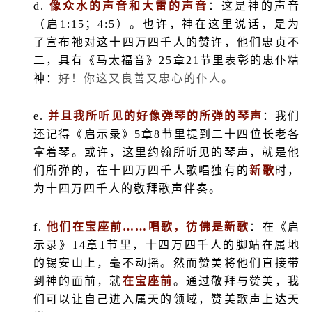
d.
像众水的声音和大雷的声音
：这是神的声音
（启
1:15
；
4:5
）。也许，神在这里说话，是为
了宣布祂对这十四万四千人的赞许，他们忠贞不
二，具有《马太福音》
25
章
21
节里表彰的忠仆精
神：
好！你这又良善又忠心的仆人。
e.
并且我所听见的好像弹琴的所弹的琴声
：我们
还记得《启示录》
5
章
8
节里提到二十四位长老各
拿着琴。或许，这里约翰所听见的琴声，就是他
们所弹的，在十四万四千人歌唱独有的
新歌
时，
为十四万四千人的敬拜歌声伴奏。
f.
他们在宝座前……唱歌，彷佛是新歌
：在《启
示录》
14
章
1
节里，十四万四千人的脚站在属地
的锡安山上，毫不动摇。然而赞美将他们直接带
到神的面前，就
在宝座前
。通过敬拜与赞美，我
们可以让自己进入属天的领域，赞美歌声上达天