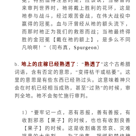
冕；特别值得注意的是，应该说，当基督再
来审判世界时，祂将戴上胜利的花环，这是
祂参与战斗，经过艰苦奋战，在伟大战役中
赢得的冠冕。血与汗曾经从祂的额头流下，
而那时祂正为我们的救恩而战；当祂最终得
胜的金冠冕【戴在祂的额上】，是多么不同
凡响啊！”（司布真，
Spurgeon
）
b.
地上的庄稼已经熟透了
：
“
熟透了
”
这个古希腊
词语，含有否定的意思，“变得枯干或枯萎”。这
里的意思是有些东西已经熟过头。这意味着神只
会在时机已经相当成熟，甚至“过熟”的时候，审
判全地。祂不会匆忙施行审判。
1
）“要牢记一点，恶有恶报，善有善报，有
收割邪恶【果子】的时候，也也有收割良善
【果子】的时候。这是收割痛苦悲哀、灾难