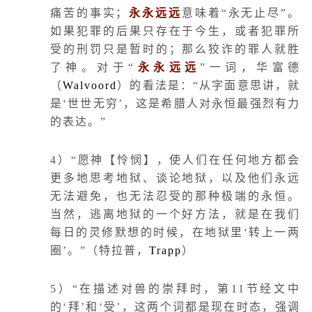
痛苦的事实；
永永远远
意味着“永无止尽”。
如果犯罪的后果只存在于今生，或者犯罪所
受的刑罚只是暂时的；那么狡诈的罪人就胜
了神。对于“
永永远远
”一词，华富德
（
Walvoord
）的看法是：“从字面意思讲，就
是‘世世无穷’，这是希腊人对永恒最强烈有力
的表达。”
4
）“愿神【怜悯】，使人们在任何地方都会
更多地思考地狱、谈论地狱，以及他们永远
无法避免，也无法忍受的那种极端的永恒。
当然，逃离地狱的一个好方法，就是在我们
每日的灵修默想的时候，在地狱里‘转上一两
圈’。”（特拉普，
Trapp
）
5
）“在描述对兽的崇拜时，第
11
节经文中
的‘拜’和‘受’，这两个词都是现在时态，强调