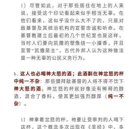
1
）尽管如此，对于那些居住在地上的人来
说，接受这个印记看起来似乎相当无辜。在
他们看来，这似乎没什么大不了的，只是对
敌基督及其统治机构的宣誓忠诚和听命。在
基督教建立后最初的几个世纪里也是这样，
当时人们要向凯撒的塑像烧一小撮香，并且
宣誓“凯撒是主”，古代外邦人认为这种做法
是一种无辜的公民义务行为。
b.
这人也必喝神大怒的酒；此酒斟在神忿怒的杯
中纯一不杂
：那些膜拜敌基督的人将不得不饮下
神大怒的酒
。神忿怒的杯就好像没有稀释的醇
酒，混合了香料，使其更加强烈醇厚（
纯一不
杂
）。
1
）神拿着忿怒的杯，祂要让受审判的人喝下
这杯，这个概念多次出现在《圣经》中，多