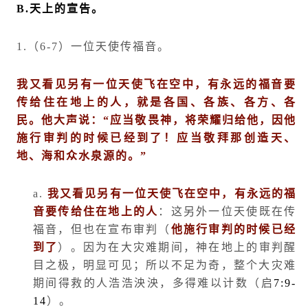
B.
天上的宣告。
1.
（
6-7
）一位天使传福音。
我又看见另有一位天使飞在空中，有永远的福音要
传给住在地上的人，就是各国、各族、各方、各
民。他大声说：
“
应当敬畏神，将荣耀归给他，因他
施行审判的时候已经到了！应当敬拜那创造天、
地、海和众水泉源的。
”
a.
我又看见另有一位天使飞在空中，有永远的福
音要传给住在地上的人
：这另外一位天使既在传
福音，但也在宣布审判（
他施行审判的时候已经
到了
）。因为在大灾难期间，神在地上的审判醒
目之极，明显可见；所以不足为奇，整个大灾难
期间得救的人浩浩泱泱，多得难以计数（启
7:9-
14
）。