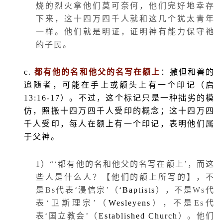
烧的烈火拿他们莫可奈何，他们完好地幸存
下来，这十四万四千人就和这几个犹太青年
一样。他们就是明证，证明神有能力保守祂
的子民。
c.
都有他的名和他父的名写在额上
：撒但和兽的
追随者，可能在手上或额头上有一个印记（启
13:16-17
）。不过，这个标记只是一种拙劣的模
仿，照搬十四万四千人受印的概念；这十四万四
千人受印，每人在额上有一个印记，表明他们属
于父神。
1
）“‘都有他的名和他父的名写在额上’，而这
些人是什么人？【他们的额上所写的】，不
是
Bs
代表‘浸信宗’（
‘Baptists
），不是
Ws
代
表‘卫斯理宗’（
Wesleyens
），不是
Es
代
表‘国立教会’（
Established Church
）。他们