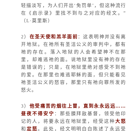
轻描淡写，为人们开出‘免罚单’，但这种流行
在《启示录》里找不到与之对应的经文。”
（
L
·莫里斯）
2
）
在圣天使和羔羊面前
：这表明神并没有离
开地狱。在祂所有圣洁公义的审判中，都有
祂的存在。落入地狱的人会希望神不在那
里，却难逃祂的面。说地狱里没有神的存在
是错误的；只是，在地狱里绝对感受不到祂
的爱。在那里也难逃耶稣的面，但只能看见
祂圣洁公义的怒容，那里只有祂向罪所发的
怒火。
3
）
他受痛苦的烟往上冒，直到永永远远……
昼夜不得安宁
：那些膜拜敌基督，领受他印
记的人，将要永远在地狱里，经受这种
大怒
和
忿怒
。此处，经文明明白白陈述了永远受