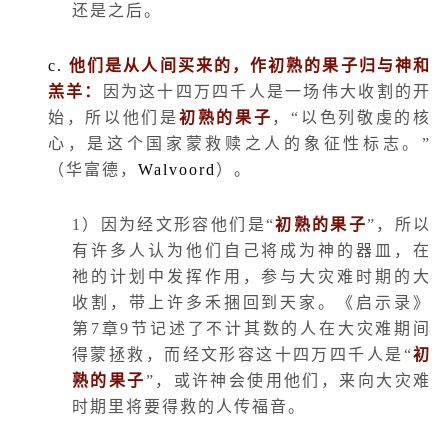
还是之后。
c.
他们是从人间买来的，作初熟的果子归与神和
羔羊
：
因为这十四万四千人是一场伟大收割的开
始，所以他们是
初熟的果子
，“以色列敬虔的核
心，是这个国家蒙救赎之人的象征性标志。”
（华富德，
Walvoord
）。
1
）因为经文形容他们是“
初熟的果子
”，所以
有许多人认为他们自己将成为神的器皿，在
祂的计划中发挥作用，参与大灾难时期的大
收割，带上许多禾捆回到天家。《启示录》
第
7
章
9
节记述了不计其数的人在大灾难期间
得蒙拯救，而经文形容这十四万四千人是“
初
熟的果子
”，或许神会使用他们，来向大灾难
时期里将要得救的人传福音。