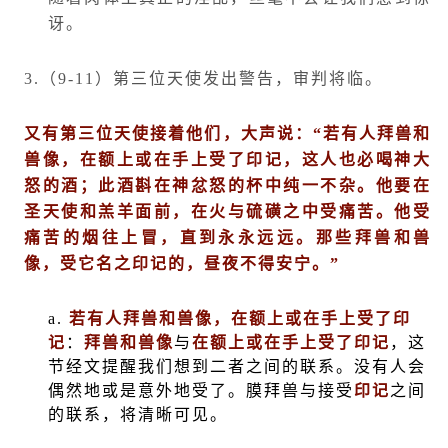
讶。
3.
（
9-11
）第三位天使发出警告，审判将临。
又有第三位天使接着他们，大声说：
“
若有人拜兽和
兽像，在额上或在手上受了印记，这人也必喝神大
怒的酒；此酒斟在神忿怒的杯中纯一不杂。他要在
圣天使和羔羊面前，在火与硫磺之中受痛苦。他受
痛苦的烟往上冒，直到永永远远。那些拜兽和兽
像，受它名之印记的，昼夜不得安宁。
”
a.
若有人拜兽和兽像，在额上或在手上受了印
记
：
拜兽和兽像
与
在额上或在手上受了印记
，
这
节经文提醒我们想到二者之间的联系。没有人会
偶然地或是意外地受了。膜拜兽与接受
印记
之间
的联系，将清晰可见。