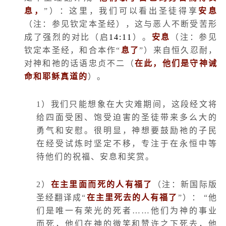
息，
”）：这里，我们可以看出圣徒得享
安息
（注：参见钦定本圣经），这与恶人不断受苦形
成了强烈的对比（启
14:11
）。
安息
（注：参见
钦定本圣经，和合本作
“
息了
”
）来自恒久忍耐，
对神和祂的话语忠贞不二（
在此，他们是守神诫
命和耶稣真道的
）。
1
）我们只能想象在大灾难期间，这段经文将
给四面受困、饱受迫害的圣徒带来多么大的
勇气和安慰。很明显，神想要鼓励祂的子民
在经受试炼时坚定不移，专注于在永恒中等
待他们的祝福、安息和奖赏。
2
）
在主里面而死的人有福了
（注：新国际版
圣经翻译成“
在主里死去的人有福了
”）： “他
们是唯一有荣光的死者……他们为神的事业
而死，他们在神的微笑和赞许之下死去，他