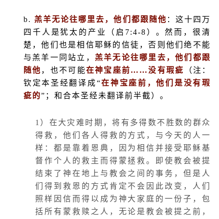
b.
羔羊无论往哪里去，他们都跟随他
：这十四万
四千人是犹太的产业（启
7:4-8
）。然而，很清
楚，他们也是相信耶稣的信徒，否则他们绝不能
与羔羊一同站立，
羔羊无论往哪里去，他们都跟
随他
，也不可能
在神宝座前……没有瑕疵
（注：
钦定本圣经翻译成“
在神宝座前，他们是没有瑕
疵的
”；和合本圣经未翻译前半截）。
1
）在大灾难时期，将有多得数不胜数的群众
得救，他们各人得救的方式，与今天的人一
样：都是靠着恩典，因为相信并接受耶稣基
督作个人的救主而得蒙拯救。即使教会被提
结束了神在地上与教会之间的事务，但是人
们得到救恩的方式肯定不会因此改变，人们
照样因信而得以成为神大家庭的一份子，包
括所有蒙救赎之人，无论是教会被提之前，