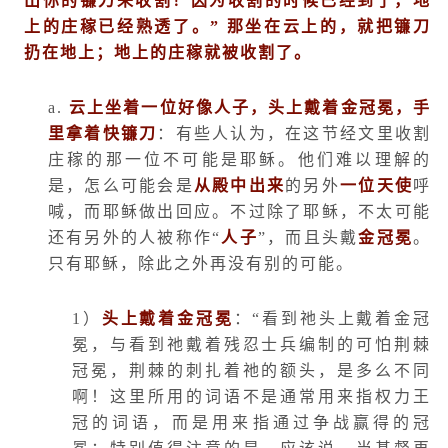
出你的镰刀来收割！因为收割的时候已经到了，地
上的庄稼已经熟透了。
”
那坐在云上的，就把镰刀
扔在地上；地上的庄稼就被收割了。
a.
云上坐着一位好像人子，头上戴着金冠冕，手
里拿着快镰刀
：有些人认为，在这节经文里收割
庄稼的那一位不可能是耶稣。他们难以理解的
是，怎么可能会是
从殿中出来
的另外
一位天使
呼
喊，而耶稣做出回应。不过除了耶稣，不太可能
还有另外的人被称作“
人子
”，而且头戴
金冠冕
。
只有耶稣，除此之外再没有别的可能。
1
）
头上戴着金冠冕
：“看到祂头上戴着金冠
冕，与看到祂戴着残忍士兵编制的可怕荆棘
冠冕，荆棘的刺扎着祂的额头，是多么不同
啊！这里所用的词语不是通常用来指权力王
冠的词语，而是用来指通过争战赢得的冠