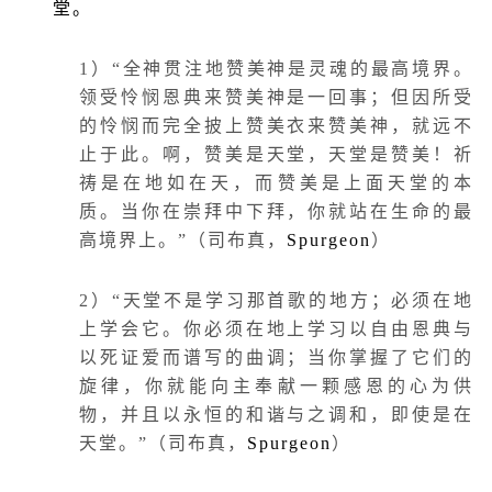
堂。
1
）“全神贯注地赞美神是灵魂的最高境界。
领受怜悯恩典来赞美神是一回事；但因所受
的怜悯而完全披上赞美衣来赞美神，就远不
止于此。啊，赞美是天堂，天堂是赞美！祈
祷是在地如在天，而赞美是上面天堂的本
质。当你在崇拜中下拜，你就站在生命的最
高境界上。”（司布真，
Spurgeon
）
2
）“天堂不是学习那首歌的地方；必须在地
上学会它。你必须在地上学习以自由恩典与
以死证爱而谱写的曲调；当你掌握了它们的
旋律，你就能向主奉献一颗感恩的心为供
物，并且以永恒的和谐与之调和，即使是在
天堂。”（司布真，
Spurgeon
）