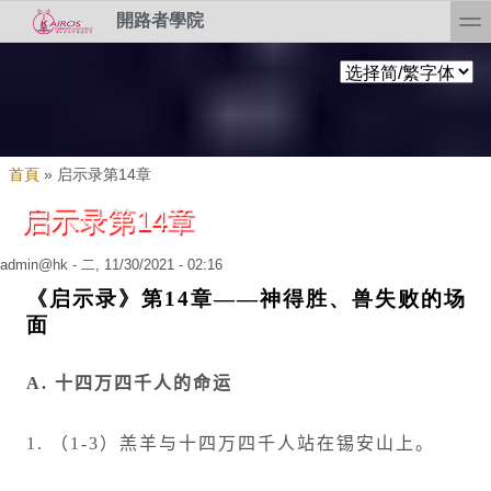
Skip to search
移至主內容
toggl
開路者學院
您在這裡
首頁
»
启示录第14章
启示录第14章
admin@hk
- 二, 11/30/2021 - 02:16
《启示录》第
14
章
——
神得胜、兽失败的场
面
A.
十四万四千人的命运
1.
（
1-3
）羔羊与十四万四千人站在锡安山上。