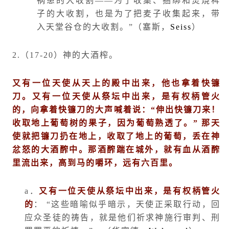
祸患的大收割——为了收集、捆绑和焚烧稗
子的大收割，也是为了把麦子收集起来，带
入天堂谷仓的大收割。”（塞斯，
Seiss
）
2.
（
17-20
）神的大酒榨。
又有一位天使从天上的殿中出来，他也拿着快镰
刀。又有一位天使从祭坛中出来，是有权柄管火
的，向拿着快镰刀的大声喊着说：
“
伸出快镰刀来！
收取地上葡萄树的果子，因为葡萄熟透了。
”
那天
使就把镰刀扔在地上，收取了地上的葡萄，丢在神
忿怒的大酒醡中。那酒醡踹在城外，就有血从酒醡
里流出来，高到马的嚼环，远有六百里。
a
．
又有一位天使从祭坛中出来，是有权柄管火
的
： “这些暗喻似乎暗示，天使正采取行动，回
应众圣徒的祷告，就是他们祈求神施行审判、刑