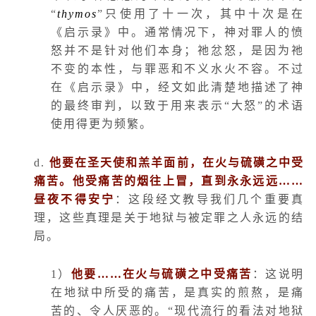
“
thymos
”只使用了十一次，其中十次是在
《启示录》中。通常情况下，神对罪人的愤
怒并不是针对他们本身；祂忿怒，是因为祂
不变的本性，与罪恶和不义水火不容。不过
在《启示录》中，经文如此清楚地描述了神
的最终审判，以致于用来表示“大怒”的术语
使用得更为频繁。
d.
他要在圣天使和羔羊面前，在火与硫磺之中受
痛苦。他受痛苦的烟往上冒，直到永永远远……
昼夜不得安宁
：这段经文教导我们几个重要真
理，这些真理是关于地狱与被定罪之人永远的结
局。
1
）
他要……在火与硫磺之中受痛苦
：这说明
在地狱中所受的痛苦，是真实的煎熬，是痛
苦的、令人厌恶的。“现代流行的看法对地狱