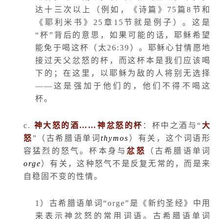
达十三次以上（例如，《诗篇》
75
篇
8
节和
《耶利米书》
25
章
15
节就是例子）。这是
“杯”背后的意思，如果可能的话，耶稣希望
能免于喝这杯（太
26:39
）。耶稣心甘情愿地
接过天父忿怒的杯，而这杯本是我们应该喝
下的；在这里，以耶稣为敌的人将别无选择
——这是强加于他们的，他们不得不喝这
杯。
c.
神大怒的酒……神忿怒的杯
：杯中之酒与“
大
怒
”（古希腊语单词
thymos
）有关，这个词语形
容猛烈的怒气。杯本身与
忿怒
（古希腊语单词
orge
）有关，这种怒气不是反复无常的，而是来
自稳固不变的性情。
1
）古希腊语单词“
orge
”是《新约圣经》中用
来表示神忿怒的常用词语。古希腊语单词