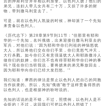
宫的押斯利甘并宰相以利加拿。以色列人掳了他们的
弟兄，连妇人带儿女共有二十万，又掠了许多的财
物，带到撒马利亚去了。”
可是，就在以色列人凯旋的时候，神却派了一个先知
来责备以色列人。
《历代志下》第28章第9节到11节：“但那里有耶和
华的一个先知，名叫俄德，出来迎接往撒马利亚去的
军兵，对他们说：‘因为耶和华你们列祖的神恼怒犹
大人，所以将他们交在你们手里，你们竟怒气冲天，
大行杀戮。如今你们又有意强逼犹大人和耶路撒冷人
做你们的奴婢，你们岂不也有得罪耶和华你们神的事
吗？现在你们当听我说，要将掳来的弟兄释放回去，
因为耶和华向你们已经大发烈怒。’”
我们知道：摩西的律法是禁止以色列人把自己的同胞
当作奴隶的。所以，先知“俄德”敢于这样责备得胜的
以色列人，也是根据神的吩咐说的。
先知的话说的是不错，不过，照惯例，以色列人是不
会听的！不过，这回我们可把以色列人想错了！