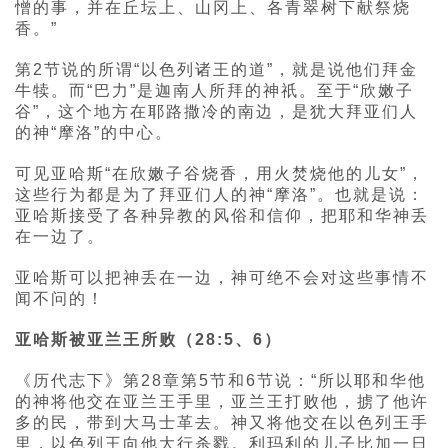
憎的事，并在丘坛上、山冈上、各青翠树下献祭烧
香。”
第2节说的所谓“以色列诸王的道”，就是说他们拜金
牛犊。而“巴力”是迦南人所拜的神祇。至于“欣嫩子
谷”，这个地方在耶路撒冷的南边，是犹大拜亚们人
的神“摩洛”的中心。
可见亚哈斯“在欣嫩子谷烧香，用火焚烧他的儿女”，
这些行为都是为了拜亚们人的神“摩洛”。也就是说：
亚哈斯接受了各种异教的风俗和信仰，把耶和华神丢
在一边了。
亚哈斯可以把神丢在一边，神可绝不会对这些事情不
闻不问的！
亚哈斯被亚兰王所败（28:5、6）
《历代志下》第28章第5节和6节说：“所以耶和华他
的神将他交在亚兰王手里，亚兰王打败他，掳了他许
多的民，带到大马士革去。神又将他交在以色列王手
里，以色列王向他大行杀戮。利玛利的儿子比加一日