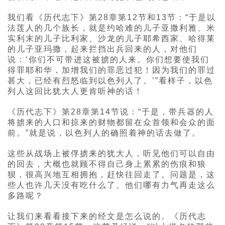
我们看《历代志下》第28章第12节和13节：“于是以
法莲人的几个族长，就是约哈难的儿子亚撒利雅、米
实利末的儿子比利家、沙龙的儿子耶希西家、哈得莱
的儿子亚玛撒，起来拦挡出兵回来的人，对他们
说：‘你们不可带进这被掳的人来。你们想要使我们
得罪耶和华，加增我们的罪恶过犯！因为我们的罪过
甚大，已经有烈怒临到以色列人了。’”看样子，以色
列人这回比犹大人更肯听神的话！
《历代志下》第28章第14节说：“于是，带兵器的人
将掳来的人口和掠来的财物都留在众首领和会众的面
前。”就是说，以色列人的确照着神的话去做了。
这些从战场上被俘掳来的犹大人，听见他们可以自由
的回去，大概也就顾不得自己身上累累的伤痕和狼
狈，很高兴地互相拥抱，赶快往回走了。问题是，这
些人也许几天没有吃什么了。他们哪有力气再走这么
多路呢？
让我们来看看接下来的经文是怎么说的。《历代志