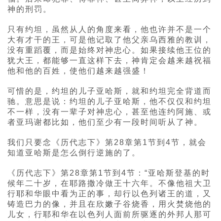
神的刑罚。
只有约坦，虽然从人的角度来看，他也许并不是一个
大有才干的王，可是他记取了他父亲乌西雅的教训，
没有重蹈覆，而是始终对神忠心。如果接续他王位的
犹大王，都能够一直这样下去，神肯定会越来越祝福
他和他的百姓，使他们越来越强盛！
可惜的是，约坦的儿子亚哈斯，就和约坦完全背道而
驰。意思是说：约坦的儿子亚哈斯，他不仅仅和约坦
不一样，没有一辈子对神忠心，甚至他连约阿施、或
者亚玛谢都比如，他们至少有一段时间听从了神。
我们只要念《历代志下》第28章第1节到4节，就会
知道亚哈斯是怎么倒行逆施的了。
《历代志下》第28章第1节到4节：“亚哈斯登基的时
候年二十岁，在耶路撒冷做王十六年。不像他祖大卫
行耶和华眼中看为正的事，却行以色列诸王的道，又
铸造巴力的像，并且在欣嫩子谷烧香，用火焚烧他的
儿女，行耶和华在以色列人面前所驱逐的外邦人那可