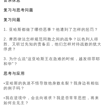
音乐休息
复习与思考问题
复习问题
1. 亚哈斯都做了哪些恶事？他遭到了怎样的惩罚？
2. 摩西律法怎样规范同胞之间的战争？以色列人得
胜、又听过先知的责备后，他们怎样对待战败的犹大
俘虏？
3. 为什么说“这亚哈斯王在急难的时候，越发得罪耶
和华”？
思考与应用
•亚哈斯的执迷不悟导致他身败名裂？我身边有相似
的例子吗？
•我在逆境中，会去向谁求？我是否常常思想，将来
如何去见主？