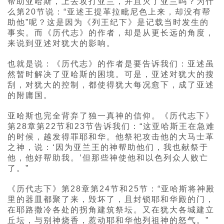
帮助亚哈斯，上去攻打亚兰，并且灭了亚兰吗？为什
么第20节说：“亚述王提革拉毗尼色上来，却没有帮
助他”呢？这是因为《列王纪下》是记载当时发生的
事实。而《历代志》的作者，却是从更长远的角度，
来说到亚述对犹大的影响。
也就是说：《历代志》的作者是要告诉我们：亚述虽
然暂时解决了亚哈斯的困境。可是，亚述对犹大的搜
刮，对犹大的控制，都使得犹大每况愈下，成了亚述
的附庸国。
亚哈斯也完全背弃了独一真神的信仰。《历代志下》
第28章第22节和23节告诉我们：“这亚哈斯王在急难
的时候，越发得罪耶和华。他祭祀攻击他的大马士革
之神，说：‘因为亚兰王的神帮助他们，我也献祭于
他，他好帮助我。’但那些神使他和以色列众人败亡
了。”
《历代志下》第28章第24节和25节：“亚哈斯将神殿
里的器皿都聚了来，毁坏了，且封锁耶和华殿的门，
在耶路撒冷各处的拐角建筑祭坛。又在犹大各城建立
丘坛，与别神烧香，惹动耶和华他列祖神的怒气。”