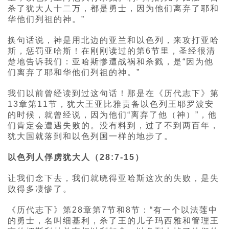
杀了犹大人十二万，都是勇士，因为他们离弃了耶和
华他们列祖的神。”
换句话说，神是用北边的亚兰和以色列，来攻打亚哈
斯，惩罚亚哈斯！在刚刚读过的第6节里，圣经很清
楚地告诉我们：亚哈斯惨遭战祸和杀戮，是“因为他
们离弃了耶和华他们列祖的神。”
我们以前曾经读到过这句话！那是在《历代志下》第
13章第11节，犹大王亚比雅责备以色列王耶罗波安
的时候，就曾经说，因为他们“离弃了他（神）”，他
们肯定会遭遇失败的。没有料到，过了不到两百年，
犹大国就落到和以色列国一样的地步了。
以色列人俘虏犹大人（28:7-15）
让我们念下去，我们就晓得亚哈斯这次的失败，是失
败得多凄惨了。
《历代志下》第28章第7节和8节：“有一个以法莲中
的勇士，名叫细基利，杀了王的儿子玛西雅和管理王