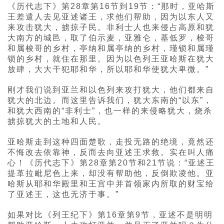
《历代志下》第28章第16节到19节：“那时，亚哈斯
王差遣人去见亚述诸王，求他们帮助，因为以东人又
来攻击犹大，掳掠子民。非利士人也来侵占高原和犹
大南方的城邑，取了伯示麦，亚雅仑，基低罗，梭哥
和属梭哥的乡村，亭纳和属亭纳的乡村，瑾锁和属瑾
锁的乡村，就住在那里。因为以色列王亚哈斯在犹大
放肆，大大干犯耶和华，所以耶和华使犹大卑微。”
刚才我们说到亚兰和以色列来攻打犹大，他们都来自
犹大的北边。而这里告诉我们，犹大东南的“以东”，
和犹大西南的“非利士”，也一样的来侵略犹大，烧杀
掳掠犹大的土地和人民。
亚哈斯走到这种四面楚歌，走投无路的绝境，竟然还
不悔改去依靠神，反而去向亚述王求救。实在叫人痛
心！《历代志下》第28章第20节和21节说：“亚述王
提革拉毗尼色上来，却没有帮助他，反倒欺凌他。亚
哈斯从耶和华殿里和王宫中并首领家内所取的财宝给
了亚述王，这也无济于事。”
如果对比《列王纪下》第16章第9节，亚述不是明明