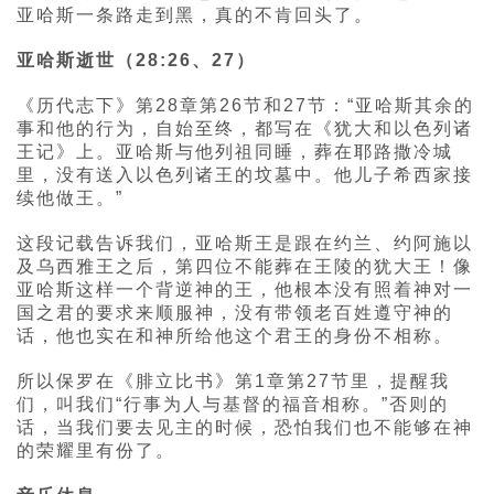
亚哈斯一条路走到黑，真的不肯回头了。
亚哈斯逝世（28:26、27）
《历代志下》第28章第26节和27节：“亚哈斯其余的
事和他的行为，自始至终，都写在《犹大和以色列诸
王记》上。亚哈斯与他列祖同睡，葬在耶路撒冷城
里，没有送入以色列诸王的坟墓中。他儿子希西家接
续他做王。”
这段记载告诉我们，亚哈斯王是跟在约兰、约阿施以
及乌西雅王之后，第四位不能葬在王陵的犹大王！像
亚哈斯这样一个背逆神的王，他根本没有照着神对一
国之君的要求来顺服神，没有带领老百姓遵守神的
话，他也实在和神所给他这个君王的身份不相称。
所以保罗在《腓立比书》第1章第27节里，提醒我
们，叫我们“行事为人与基督的福音相称。”否则的
话，当我们要去见主的时候，恐怕我们也不能够在神
的荣耀里有份了。