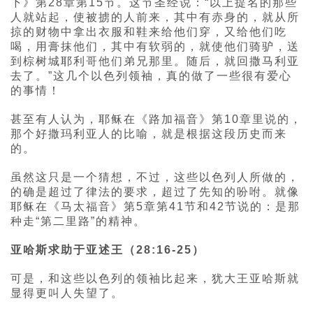
下》第28章第15节。这节圣经说：“以上提名的那些
人就站起，使被掳的人前来，其中有赤身的，就从所
掠的财物中拿出衣服和鞋来给他们穿，又给他们吃
喝，用膏抹他们，其中有软弱的，就使他们骑驴，送
到棕树城耶利哥他们弟兄那里。随后，就回撒马利亚
去了。”这几个以色列领袖，真的做了一些很有爱心
的事情！
甚至有人认为，耶稣在《路加福音》第10章里说的，
那个好撒玛利亚人的比喻，就是根据这段历史而来
的。
虽然这只是一个猜想，不过，这些以色列人所做的，
的确是超过了律法的要求，超过了先知的吩咐。就像
耶稣在《马太福音》第5章第41节和42节说的：是那
种走“第二里路”的精神。
亚哈斯求助于亚述王（28:16-25）
可是，和这些以色列的领袖比起来，犹大王亚哈斯就
显得更叫人失望了。