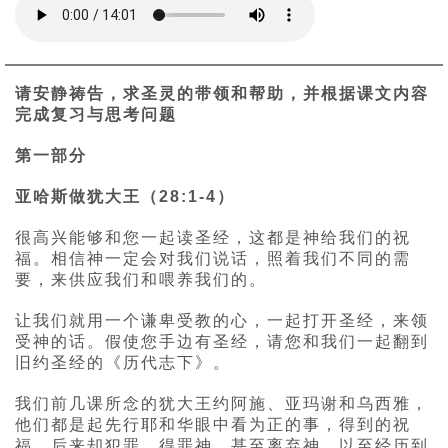
请安静祷告，求圣灵的带领和帮助，并根据课文内容
完成复习与思考问题
第一部分
亚哈斯做犹大王（28:1-4）
很高兴能够和您一起读圣经，这都是神给我们的祝
福。相信神一定会对我们说话，照着我们不同的需
要，来供应我们和喂养我们的。
让我们就用一个谦卑受教的心，一起打开圣经，来领
受神的话。假使您手边有圣经，请您和我们一起翻到
旧约圣经的《历代志下》。
我们前几课所念的犹大王约阿施、亚玛谢和乌西雅，
他们都是起先行耶和华眼中看为正的事，得到的祝
福。后来却犯罪、得罪神、甚至离弃神，以至经历到