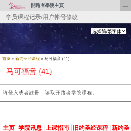
Skip to search
跳转到主要内容
toggl
開路者學院主頁
次级菜单
学员课程记录/用户帐号修改
当前位置
首页
»
新约圣经课程
»
马可福音 (41)
马可福音 (41)
请登入或者註冊，读取开路者学院课程。
主菜单
主页
学院讯息
上课指南
旧约圣经课程
新约圣